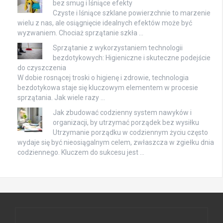
bez smug i lśniące efekty
Czyste i lśniące szklane powierzchnie to marzenie
wielu z nas, ale osiągnięcie idealnych efektów może być
wyzwaniem. Chociaż sprzątanie szkła …
Sprzątanie z wykorzystaniem technologii
bezdotykowych: Higieniczne i skuteczne podejście
do czyszczenia
W dobie rosnącej troski o higienę i zdrowie, technologia
bezdotykowa staje się kluczowym elementem w procesie
sprzątania. Jak wiele razy …
Jak zbudować codzienny system nawyków i
organizacji, by utrzymać porządek bez wysiłku
Utrzymanie porządku w codziennym życiu często
wydaje się być nieosiągalnym celem, zwłaszcza w zgiełku dnia
codziennego. Kluczem do sukcesu jest …