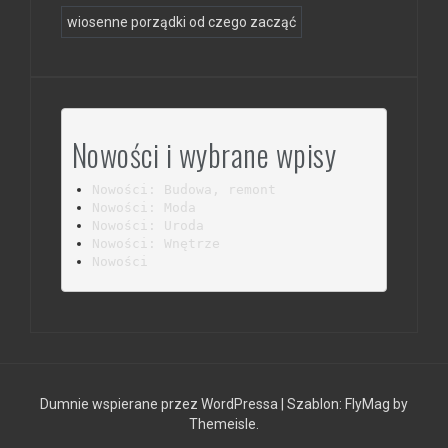
wiosenne porządki od czego zacząć
Nowości i wybrane wpisy
Nowości: Budowa, remont
Nowości: Moda
Nowości: Uroda
Nowości: Wnętrze
Nowości
Dumnie wspierane przez WordPressa
|
Szablon:
FlyMag
by
Themeisle.