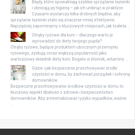
Błędy, które spowalniają szybkie sprzątanie łazienki
i obniżają jej higienę – jak ich uniknąć w praktyce
Czasami wystarczy kilka drobnych błędów, aby
sprzątanie łazienki stało się znacznie mniej efektywne.
Najczęściej zapominamy o kluczowych miejscach, jak toaleta …
Otręby ryżowe dla koni – dlaczego warto je
wprowadzić do diety twojego pupila?
Otręby ryżowe, będące produktem ubocznym przemysłu
ryżowego, zyskują coraz większą popularność jako
wartościowy składnik diety koni. Bogate w błonnik, witaminy …
Gdzie i jak bezpiecznie przechowywać środki
czystości w domu, by zachować porządek i ochronę
domowników
Bezpieczne przechowywanie środków czystości w domu to
kluczowy aspekt dbałości o zdrowie i bezpieczeństwo
domowników. Aby zminimalizować ryzyko wypadków, ważne
…