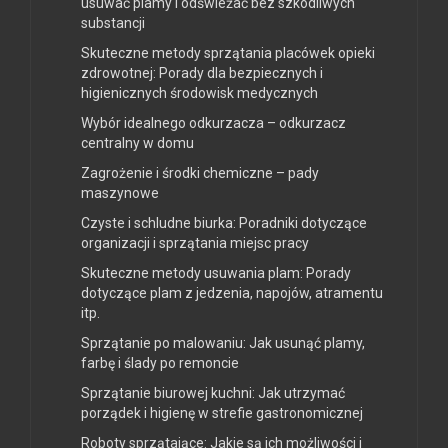
usuwać plamy i odświeżać bez szkodliwych
substancji
Skuteczne metody sprzątania placówek opieki
zdrowotnej: Porady dla bezpiecznych i
higienicznych środowisk medycznych
Wybór idealnego odkurzacza – odkurzacz
centralny w domu
Zagrożenie i środki chemiczne – pady
maszynowe
Czyste i schludne biurka: Poradniki dotyczące
organizacji i sprzątania miejsc pracy
Skuteczne metody usuwania plam: Porady
dotyczące plam z jedzenia, napojów, atramentu
itp.
Sprzątanie po malowaniu: Jak usunąć plamy,
farbę i ślady po remoncie
Sprzątanie biurowej kuchni: Jak utrzymać
porządek i higienę w strefie gastronomicznej
Roboty sprzątające: Jakie są ich możliwości i