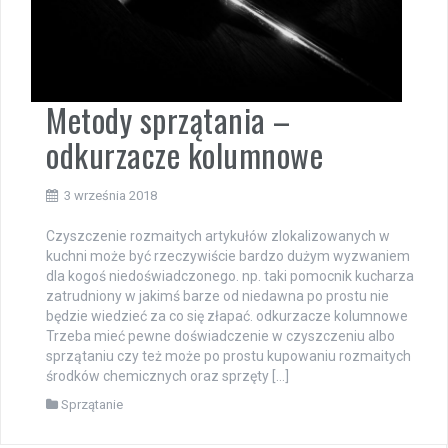
Metody sprzątania –
odkurzacze kolumnowe
3 września 2018
Czyszczenie rozmaitych artykułów zlokalizowanych w
kuchni może być rzeczywiście bardzo dużym wyzwaniem
dla kogoś niedoświadczonego. np. taki pomocnik kucharza
zatrudniony w jakimś barze od niedawna po prostu nie
będzie wiedzieć za co się złapać. odkurzacze kolumnowe
Trzeba mieć pewne doświadczenie w czyszczeniu albo
sprzątaniu czy też może po prostu kupowaniu rozmaitych
środków chemicznych oraz sprzęty […]
Sprzątanie