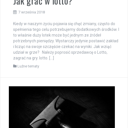
Jak grać w lotto?
7 września 2018
Kiedy w naszym życiu pojawia się chęć zmiany, często do
spełnienia tego celu potrzebujemy dodatkowych środków. I
to właśnie duży lotek może być jednym ze źródeł
potrzebnych pieniędzy. Wystarczy jedynie postawić zakład
i licząc na swoje szczęście czekać na wyniki. Jak wziąć
udział w grze? Należy poprosić sprzedawcę o Lotto,
zagrać na gry. lotto. […]
Luźne tematy