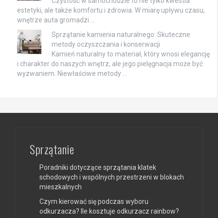
Czystość w samochodzie to nie tylko kwestia
estetyki, ale także komfortu i zdrowia. W miarę upływu czasu,
wnętrze auta gromadzi …
Sprzątanie kamienia naturalnego: Skuteczne
metody oczyszczania i konserwacji
Kamień naturalny to materiał, który wnosi elegancję
i charakter do naszych wnętrz, ale jego pielęgnacja może być
wyzwaniem. Niewłaściwe metody …
Sprzątanie
Poradniki dotyczące sprzątania klatek
schodowych i wspólnych przestrzeni w blokach
mieszkalnych
Czym kierować się podczas wyboru
odkurzacza? Ile kosztuje odkurzacz rainbow?