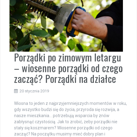
Porządki po zimowym letargu
– wiosenne porządki od czego
zacząć? Porządki na działce
20 stycznia 2019
Wiosna to jeden z najprzyjemniejszych momentów w roku,
gdy wszystko budzi się do życia, przyroda się rozwija, a
nasze mieszkania… potrzebują wsparcia by znów
zabłysnąć czystością. Jak to zrobić, żeby porządki nie
stały się koszmarem? Wiosenne porządki od czego
zacząć? Na początku musimy mieć dobry plan i