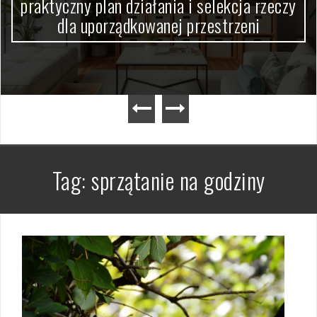
y
skutecznie usunąć kurz, pył i resztki krok
po kroku
Tag:
sprzątanie na godziny