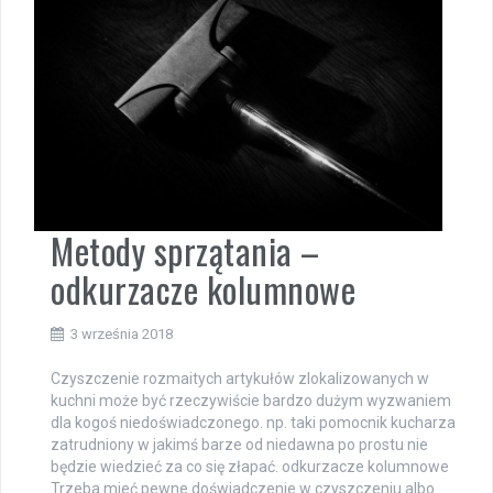
Metody sprzątania –
odkurzacze kolumnowe
3 września 2018
Czyszczenie rozmaitych artykułów zlokalizowanych w
kuchni może być rzeczywiście bardzo dużym wyzwaniem
dla kogoś niedoświadczonego. np. taki pomocnik kucharza
zatrudniony w jakimś barze od niedawna po prostu nie
będzie wiedzieć za co się złapać. odkurzacze kolumnowe
Trzeba mieć pewne doświadczenie w czyszczeniu albo