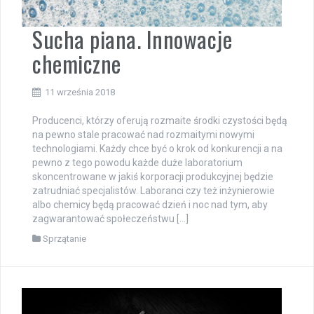
Sucha piana. Innowacje
chemiczne
11 września 2018
Producenci, którzy oferują rozmaite środki czystości będą
na pewno stale pracować nad rozmaitymi nowymi
technologiami. Każdy chce być o krok od konkurencji a na
pewno z tego powodu każde duże laboratorium
skoncentrowane w jakiś korporacji produkcyjnej będzie
zatrudniać specjalistów. Laboranci czy też inżynierowie
albo chemicy będą pracować dzień i noc nad tym, aby
zagwarantować społeczeństwu […]
Sprzątanie