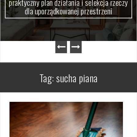
kcja rzeczy
skutecznie usunąć kurz, pył i re
rzeni
po kroku
Tag:
sucha piana