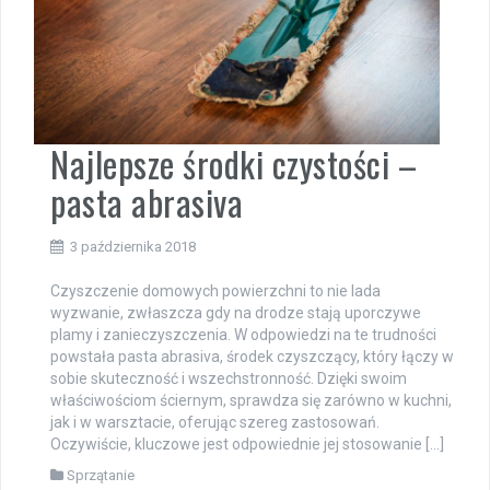
Najlepsze środki czystości –
pasta abrasiva
3 października 2018
Czyszczenie domowych powierzchni to nie lada
wyzwanie, zwłaszcza gdy na drodze stają uporczywe
plamy i zanieczyszczenia. W odpowiedzi na te trudności
powstała pasta abrasiva, środek czyszczący, który łączy w
sobie skuteczność i wszechstronność. Dzięki swoim
właściwościom ściernym, sprawdza się zarówno w kuchni,
jak i w warsztacie, oferując szereg zastosowań.
Oczywiście, kluczowe jest odpowiednie jej stosowanie […]
Sprzątanie