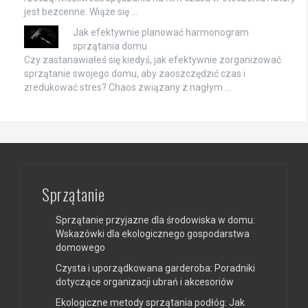
jest bezcenne. Wiąże się …
Jak efektywnie planować harmonogram
sprzątania domu
Czy zastanawiałeś się kiedyś, jak efektywnie zorganizować
sprzątanie swojego domu, aby zaoszczędzić czas i
zredukować stres? Chaos związany z nagłym …
Sprzątanie
Sprzątanie przyjazne dla środowiska w domu:
Wskazówki dla ekologicznego gospodarstwa
domowego
Czysta i uporządkowana garderoba: Poradniki
dotyczące organizacji ubrań i akcesoriów
Ekologiczne metody sprzątania podłóg: Jak