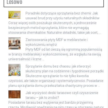
Losowo
Poradniki dotyczące sprzątania bez chemii: Jak
usuwać brud przy użyciu naturalnych składników
Coraz więcej osób poszukuje skutecznych, a jednocześnie
bezpiecznych metod sprzątania, które nie wymagają
stosowania chemikaliów. Naturalne składniki, takie jak ocet, …
Zastosowania płyty MDF w meblarstwie i
wykończeniu wnętrz
Płyty MDF od lat cieszą się ogromną popularnością
w branży meblarskiej i wykończeniowej, ze względu na swoją
uniwersalność i liczne …
Sprzątanie domu bez chaosu: jak stworzyć
skuteczny plan na codzienne i tygodniowe porządki
Skuteczne sprzątanie to nie tylko kwestia
czystości, ale także organizacji i systematyczności. Posiadanie
planu sprzątania domu przekształca chaotyczny proces w …
Jak wyczyścić deski tarasowe czyli czyszczenie
tarasu – jak to zrobić?
Posiadanie tarasu bez wątpienia jest bardzo przyjemną
rzeczą. Możliwość spędzania na nim czasu w otoczeniu natury