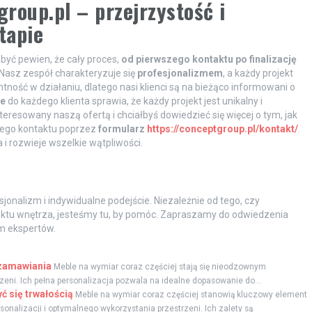
roup.pl – przejrzystość i
tapie
być pewien, że cały proces,
od pierwszego kontaktu po finalizację
Nasz zespół charakteryzuje się
profesjonalizmem
, a każdy projekt
ność w działaniu, dlatego nasi klienci są na bieżąco informowani o
ie
do każdego klienta sprawia, że każdy projekt jest unikalny i
eresowany naszą ofertą i chciałbyś dowiedzieć się więcej o tym, jak
iego kontaktu poprzez
formularz
https://conceptgroup.pl/kontakt/
.
i rozwieje wszelkie wątpliwości.
jonalizm i indywidualne podejście. Niezależnie od tego, czy
ktu wnętrza, jesteśmy tu, by pomóc. Zapraszamy do odwiedzenia
em ekspertów.
 zamawiania
Meble na wymiar coraz częściej stają się nieodzownym
zeni. Ich pełna personalizacja pozwala na idealne dopasowanie do...
ć się trwałością
Meble na wymiar coraz częściej stanowią kluczowy element
sonalizacji i optymalnego wykorzystania przestrzeni. Ich zalety są