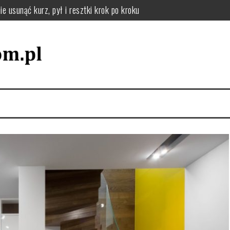
ie usunąć kurz, pył i resztki krok po kroku
o filtry, uszczelki i uniknąć awarii w domu
 jak układać naczynia i dbać o zmywarkę dla wygody i efektywności 
 zaplanować funkcjonalną pralnię i uniknąć bałaganu
 zapach w domu: praktyczne nawyki i naturalne sposoby
tyczny plan działania i selekcja rzeczy dla uporządkowanej przestrze