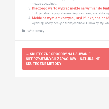
niezaprzeczalne...
Dlaczego warto wybrać meble na wymiar do funk
funkcjonalne zagospodarowanie przestrzeni, ale także wyr
Meble na wymiar: korzyści, styl i funkcjonalno
wybierają osoby ceniące funkcjonalność i unikalny styl 
Luźne tematy
Zobacz
←
SKUTECZNE SPOSOBY NA USUWANIE
wpisy
NIEPRZYJEMNYCH ZAPACHÓW – NATURALNE I
SKUTECZNE METODY