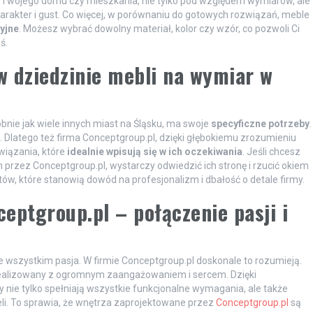
ń Twojego domu czy mieszkania, nie tylko pod względem wymiarów, ale
harakter i gust. Co więcej, w porównaniu do gotowych rozwiązań, meble
yjne
. Możesz wybrać dowolny materiał, kolor czy wzór, co pozwoli Ci
ś.
w dziedzinie mebli na wymiar w
dobnie jak wiele innych miast na Śląsku, ma swoje
specyficzne potrzeby
.
ę. Dlatego też firma Conceptgroup.pl, dzięki głębokiemu zrozumieniu
iązania, które
idealnie wpisują się w ich oczekiwania
. Jeśli chcesz
przez Conceptgroup.pl, wystarczy odwiedzić ich stronę i rzucić okiem
tów, które stanowią dowód na profesjonalizm i dbałość o detale firmy.
eptgroup.pl – połączenie pasji i
de wszystkim pasja. W firmie Conceptgroup.pl doskonale to rozumieją.
realizowany z ogromnym zaangażowaniem i sercem. Dzięki
ty nie tylko spełniają wszystkie funkcjonalne wymagania, ale także
eli. To sprawia, że wnętrza zaprojektowane przez
Conceptgroup.pl
są