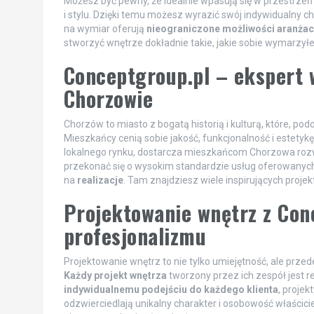
Możesz być pewny, że idealnie wpasują się w przestrze
i stylu. Dzięki temu możesz wyrazić swój indywidualny c
na wymiar oferują
nieograniczone możliwości aranżac
stworzyć wnętrze dokładnie takie, jakie sobie wymarzyłe
Conceptgroup.pl – ekspert 
Chorzowie
Chorzów to miasto z bogatą historią i kulturą, które, po
Mieszkańcy cenią sobie jakość, funkcjonalność i estetyk
lokalnego rynku, dostarcza mieszkańcom Chorzowa rozw
przekonać się o wysokim standardzie usług oferowanych 
na
realizacje
. Tam znajdziesz wiele inspirujących projek
Projektowanie wnętrz z Conc
profesjonalizmu
Projektowanie wnętrz to nie tylko umiejętność, ale prze
Każdy projekt wnętrza
tworzony przez ich zespół jest 
indywidualnemu podejściu do każdego klienta
, projek
odzwierciedlają unikalny charakter i osobowość właścici