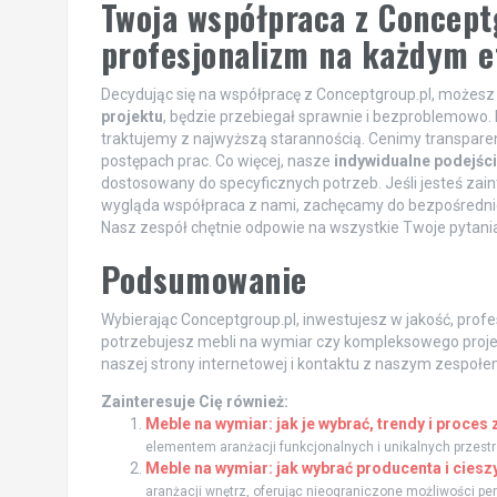
Twoja współpraca z Conceptg
profesjonalizm na każdym e
Decydując się na współpracę z Conceptgroup.pl, możesz 
projektu
, będzie przebiegał sprawnie i bezproblemowo. 
traktujemy z najwyższą starannością. Cenimy transparent
postępach prac. Co więcej, nasze
indywidualne podejśc
dostosowany do specyficznych potrzeb. Jeśli jesteś zaint
wygląda współpraca z nami, zachęcamy do bezpośredn
Nasz zespół chętnie odpowie na wszystkie Twoje pytania 
Podsumowanie
Wybierając Conceptgroup.pl, inwestujesz w jakość, profes
potrzebujesz mebli na wymiar czy kompleksowego proje
naszej strony internetowej i kontaktu z naszym zespoł
Zainteresuje Cię również:
Meble na wymiar: jak je wybrać, trendy i proces
elementem aranżacji funkcjonalnych i unikalnych przestr
Meble na wymiar: jak wybrać producenta i cieszy
aranżacji wnętrz, oferując nieograniczone możliwości per