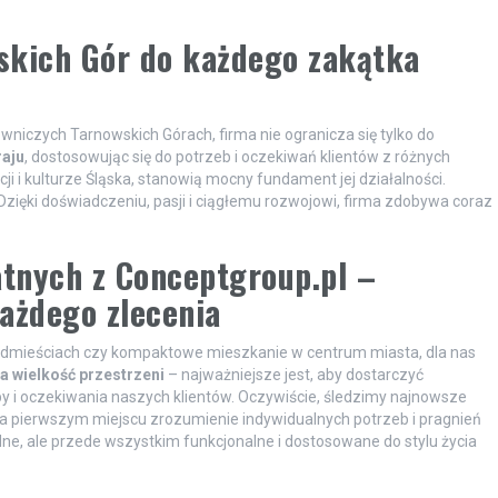
skich Gór do każdego zakątka
wniczych Tarnowskich Górach, firma nie ogranicza się tylko do
raju
, dostosowując się do potrzeb i oczekiwań klientów z różnych
ji i kulturze Śląska, stanowią mocny fundament jej działalności.
Dzięki doświadczeniu, pasji i ciągłemu rozwojowi, firma zdobywa coraz
tnych z Conceptgroup.pl –
ażdego zlecenia
rzedmieściach czy kompaktowe mieszkanie w centrum miasta, dla nas
a wielkość przestrzeni
– najważniejsze jest, aby dostarczyć
by i oczekiwania naszych klientów. Oczywiście, śledzimy najnowsze
a pierwszym miejscu zrozumienie indywidualnych potrzeb i pragnień
odne, ale przede wszystkim funkcjonalne i dostosowane do stylu życia