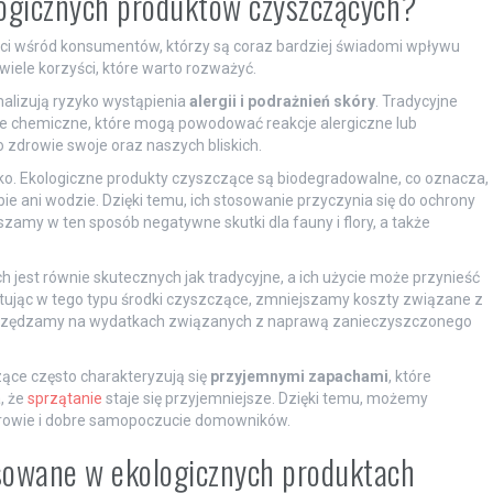
logicznych produktów czyszczących?
ci wśród konsumentów, którzy są coraz bardziej świadomi wpływu
wiele korzyści, które warto rozważyć.
alizują ryzyko wystąpienia
alergii i podrażnień skóry
. Tradycyjne
je chemiczne, które mogą powodować reakcje alergiczne lub
 zdrowie swoje oraz naszych bliskich.
ko. Ekologiczne produkty czyszczące są biodegradowalne, co oznacza,
ie ani wodzie. Dzięki temu, ich stosowanie przyczynia się do ochrony
zamy w ten sposób negatywne skutki dla fauny i flory, a także
jest równie skutecznych jak tradycyjne, a ich użycie może przynieść
tując w tego typu środki czyszczące, zmniejszamy koszty związane z
 oszczędzamy na wydatkach związanych z naprawą zanieczyszczonego
ące często charakteryzują się
przyjemnymi zapachami
, które
, że
sprzątanie
staje się przyjemniejsze. Dzięki temu, możemy
drowie i dobre samopoczucie domowników.
tosowane w ekologicznych produktach