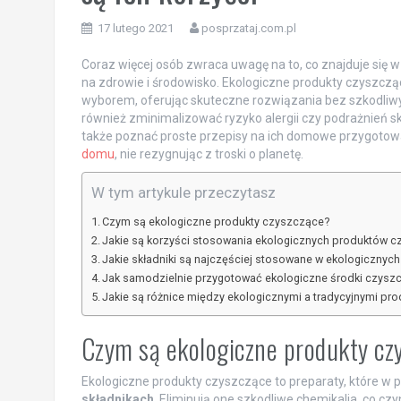
17 lutego 2021
posprzataj.com.pl
Coraz więcej osób zwraca uwagę na to, co znajduje się 
na zdrowie i środowisko. Ekologiczne produkty czyszcząc
wyborem, oferując skuteczne rozwiązania bez szkodliwyc
również zminimalizować ryzyko alergii czy podrażnień skór
także poznać proste przepisy na ich domowe przygotowan
domu
, nie rezygnując z troski o planetę.
W tym artykule przeczytasz
Czym są ekologiczne produkty czyszczące?
Jakie są korzyści stosowania ekologicznych produktów 
Jakie składniki są najczęściej stosowane w ekologiczny
Jak samodzielnie przygotować ekologiczne środki czysz
Jakie są różnice między ekologicznymi a tradycyjnymi p
Czym są ekologiczne produkty cz
Ekologiczne produkty czyszczące to preparaty, które w 
składnikach
. Eliminują one szkodliwe chemikalia, co 