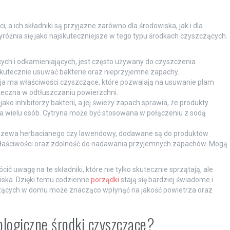
 a ich składniki są przyjazne zarówno dla środowiska, jak i dla
wyróżnia się jako najskuteczniejsze w tego typu środkach czyszczących.
ych i odkamieniających, jest często używany do czyszczenia
kutecznie usuwać bakterie oraz nieprzyjemne zapachy.
ja ma właściwości czyszczące, które pozwalają na usuwanie plam
eczna w odtłuszczaniu powierzchni.
ako inhibitorzy bakterii, a jej świeży zapach sprawia, że produkty
la wielu osób. Cytryna może być stosowana w połączeniu z sodą
 z drzewa herbacianego czy lawendowy, dodawane są do produktów
właściwości oraz zdolność do nadawania przyjemnych zapachów. Mogą
ć uwagę na te składniki, które nie tylko skutecznie sprzątają, ale
iska. Dzięki temu codzienne
porządki
stają się bardziej świadome i
czących w domu może znacząco wpłynąć na jakość powietrza oraz
logiczne środki czyszczące?