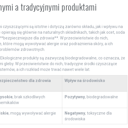
znymi a tradycyjnymi produktami
 czyszczącymi są istotne i dotyczą zarówno składu, jak i wpływu na
pierają się głównie na naturalnych składnikach, takich jak ocet, soda
 **bezpieczniejsze dla zdrowia**. W przeciwieństwie do nich,
, które mogą wywoływać alergie oraz podrażnienia skóry, a ich
 problemów zdrowotnych.
. Ekologiczne produkty są zazwyczaj biodegradowalne, co oznacza, że
i gleby. W przeciwieństwie do nich, tradycyjne środki czyszczące
stemów, a ich rozkład może trwać nawet wiele lat.
ezpieczeństwo dla zdrowia
Wpływ na środowisko
ysokie
, brak szkodliwych
Pozytywny
, biodegradowalne
hemikaliów
iskie
, mogą wywoływać alergie
Negatywny
, toksyczne dla
środowiska