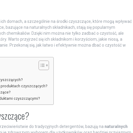
w ich domach, a szczególnie na środki czyszczące, które mogą wpływać
e, bazujące na naturalnych składnikach, stają się popularnym
h chemikaliów. Dzięki nim można nie tylko zadbać o czystość, ale
y. Warto przyjrzeć się ich składnikom i korzyściom, jakie niosą, a
ie. Przekonaj się, jak łatwo i efektywnie można dbać o czystość w
czyszczących?
ch produktach czyszczących?
czące?
roduktami czyszczącymi?
yszczące?
przeciwieństwie do tradycyjnych detergentów, bazują na
naturalnych
czyni je zdrowszym wyborem dla użytkowników oraz bardziej przyjaznym