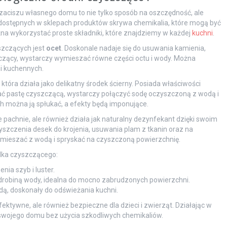
aciszu własnego domu to nie tylko sposób na oszczędność, ale
 dostępnych w sklepach produktów skrywa chemikalia, które mogą być
ożna wykorzystać proste składniki, które znajdziemy w każdej
kuchni
.
szczących jest
ocet
. Doskonale nadaje się do usuwania kamienia,
czący, wystarczy wymieszać równe części octu i wody. Można
i kuchennych.
, która działa jako delikatny środek ścierny. Posiada właściwości
wać pastę czyszczącą, wystarczy połączyć sodę oczyszczoną z wodą i
h można ją spłukać, a efekty będą imponujące.
nie pachnie, ale również działa jak naturalny dezynfekant dzięki swoim
zczenia desek do krojenia, usuwania plam z tkanin oraz na
mieszać z wodą i spryskać na czyszczoną powierzchnię.
dka czyszczącego:
ia szyb i luster.
robiną wody, idealna do mocno zabrudzonych powierzchni.
ą, doskonały do odświeżania kuchni.
ktywne, ale również bezpieczne dla dzieci i zwierząt. Działając w
swojego domu bez użycia szkodliwych chemikaliów.