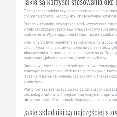
Jakie są korzyści stosowania eko
Ekologiczne produkty czyszczące zyskują na popularnoś
chemii na zdrowie i środowisko. Ich stosowanie przynosi 
Przede wszystkim, ekologiczne środki czyszczące minim
środki czyszczące często zawierają szkodliwe substanc
podrażnienia. Wybierając produkty bio, możemy zadbać o
Kolejnym istotnym aspektem jest ich wpływ na środowis
że po użyciu nie pozostawiają szkodliwych resztek w gleb
ekosystemów
i zmniejszenia zanieczyszczenia. Zmniejs
poprawiamy jakość powietrza, którym oddychamy.
Dodatkowo, wiele ekologicznych produktów czyszczących 
znaczące oszczędności. W dłuższej perspektywie, inwes
leczeniem alergii czy dolegliwości skórnych, a także
środowiska.
Warto również zaznaczyć, że ekologiczne środki czyszcz
pochodzą z naturalnych olejków eterycznych, co sprawia
utrzymać czystość w domach, dbając jednocześnie o z
Jakie składniki są najczęściej s