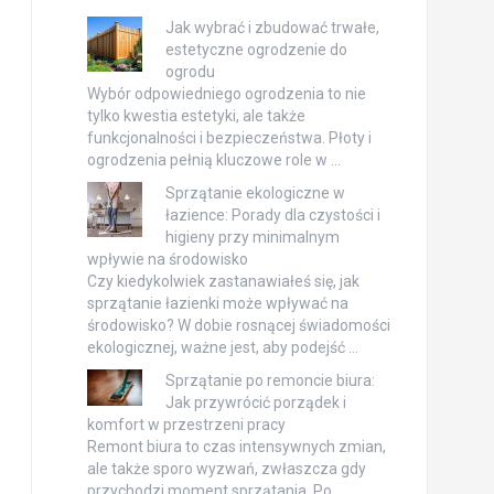
Jak wybrać i zbudować trwałe,
estetyczne ogrodzenie do
ogrodu
Wybór odpowiedniego ogrodzenia to nie
tylko kwestia estetyki, ale także
funkcjonalności i bezpieczeństwa. Płoty i
ogrodzenia pełnią kluczowe role w …
Sprzątanie ekologiczne w
łazience: Porady dla czystości i
higieny przy minimalnym
wpływie na środowisko
Czy kiedykolwiek zastanawiałeś się, jak
sprzątanie łazienki może wpływać na
środowisko? W dobie rosnącej świadomości
ekologicznej, ważne jest, aby podejść …
Sprzątanie po remoncie biura:
Jak przywrócić porządek i
komfort w przestrzeni pracy
Remont biura to czas intensywnych zmian,
ale także sporo wyzwań, zwłaszcza gdy
przychodzi moment sprzątania. Po