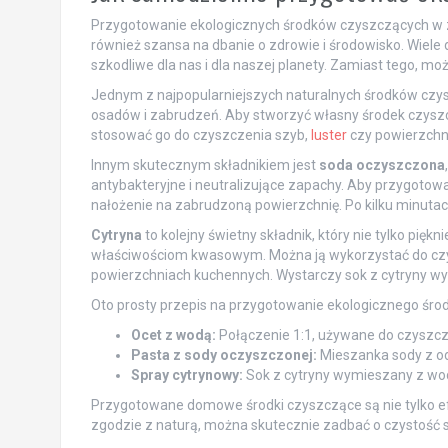
Przygotowanie ekologicznych środków czyszczących w z
również szansa na dbanie o zdrowie i środowisko. Wiele
szkodliwe dla nas i dla naszej planety. Zamiast tego, m
Jednym z najpopularniejszych naturalnych środków czy
osadów i zabrudzeń. Aby stworzyć własny środek czysz
stosować go do czyszczenia szyb,
luster
czy powierzchn
Innym skutecznym składnikiem jest
soda oczyszczona
antybakteryjne i neutralizujące zapachy. Aby przygoto
nałożenie na zabrudzoną powierzchnię. Po kilku minutac
Cytryna
to kolejny świetny składnik, który nie tylko pięk
właściwościom kwasowym. Można ją wykorzystać do czys
powierzchniach kuchennych. Wystarczy sok z cytryny wy
Oto prosty przepis na przygotowanie ekologicznego śro
Ocet z wodą:
Połączenie 1:1, używane do czyszczen
Pasta z sody oczyszczonej:
Mieszanka sody z od
Spray cytrynowy:
Sok z cytryny wymieszany z wod
Przygotowane domowe środki czyszczące są nie tylko efe
zgodzie z naturą, można skutecznie zadbać o czystość 