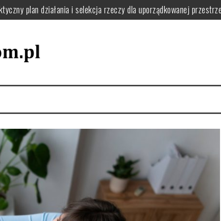
tyczny plan działania i selekcja rzeczy dla uporządkowanej przestrze
ie usunąć kurz, pył i resztki krok po kroku
o filtry, uszczelki i uniknąć awarii w domu
 jak układać naczynia i dbać o zmywarkę dla wygody i efektywności 
 zaplanować funkcjonalną pralnię i uniknąć bałaganu
 zapach w domu: praktyczne nawyki i naturalne sposoby