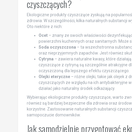
czyszczących?
Ekologiczne produkty czyszczące zyskują na popularności,
zdrowia. W szczególności, kilka naturalnych substancji 
Oto niektóre z nich:
Ocet
– znany ze swoich właściwości dezynfekując
powierzchni kuchennych oraz sanitarnych. Może s
Soda oczyszczona
– ta wszechstronna substanc
oraz nieprzyjemnych zapachów. Jest również skut
Cytryna
– zawiera naturalne kwasy, które działają j
czyszczące z cytryną są szczególnie atrakcyjne d
oczyszczoną dla lepszego efektu czyszczącego.
Olejki eteryczne
– różne olejki, takie jak olejek
czyszczących ze względu na ich antybakteryjne 
działać jako naturalny środek odkażający.
Wybierając ekologiczne produkty czyszczące, warto zwróci
również są bardziej bezpieczne dla zdrowia oraz środow
korzystne. Zastosowanie naturalnych substancji czysz
samopoczucie domowników.
Jak samodzielnie przygotować eko