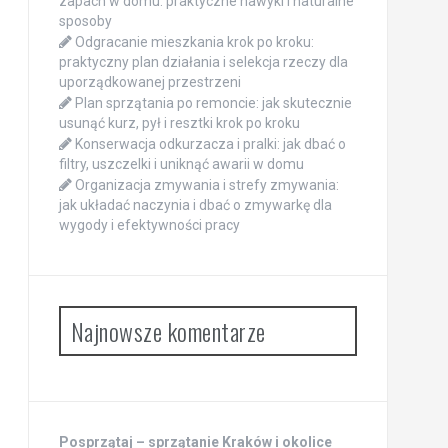
zapach w domu: praktyczne nawyki i naturalne
sposoby
Odgracanie mieszkania krok po kroku:
praktyczny plan działania i selekcja rzeczy dla
uporządkowanej przestrzeni
Plan sprzątania po remoncie: jak skutecznie
usunąć kurz, pył i resztki krok po kroku
Konserwacja odkurzacza i pralki: jak dbać o
filtry, uszczelki i uniknąć awarii w domu
Organizacja zmywania i strefy zmywania:
jak układać naczynia i dbać o zmywarkę dla
wygody i efektywności pracy
Najnowsze komentarze
Posprzątaj – sprzątanie Kraków i okolice