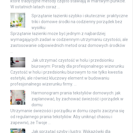
które tradycyjne metody często stawiają w martwym punkcie.
W ostatnich latach coraz …
Sprzątanie łazienki szybko i skutecznie: praktyczne
triki i domowe środki na codzienny porządek bez
wysiłku
Sprzątanie łazienki może być jednym z najbardziej
wymagających zadań w codziennym utrzymaniu czystości, ale
zastosowanie odpowiednich metod oraz domowych środków
…
Jak utrzymać czystość w holu i przedsionku
biurowym: Porady dla profesjonalnego wizerunku
Czystość w holu i przedsionku biurowym to nie tylko kwestia
estetyki, ale również kluczowy element w budowaniu
profesjonalnego wizerunku firmy. …
Harmonogram prania tekstyliów domowych: jak
zaplanować, by zachować świeżość i porządek w
domu
Utrzymanie świeżości i porządku w domu często zaczyna się
od regularnego prania tekstyliów. Aby uniknąć chaosu i
zapewnić, że Twoje …
Jak sprzątać szyby i lustro: Wskazówki dla