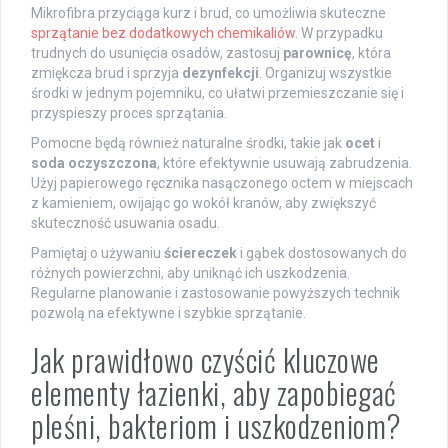
Mikrofibra przyciąga kurz i brud, co umożliwia skuteczne
sprzątanie bez dodatkowych chemikaliów
. W przypadku
trudnych do usunięcia osadów, zastosuj
parownicę
, która
zmiękcza brud i sprzyja
dezynfekcji
. Organizuj wszystkie
środki w jednym pojemniku, co ułatwi przemieszczanie się i
przyspieszy proces sprzątania.
Pomocne będą również naturalne środki, takie jak
ocet
i
soda oczyszczona
, które efektywnie usuwają zabrudzenia.
Użyj papierowego ręcznika nasączonego octem w miejscach
z kamieniem, owijając go wokół kranów, aby zwiększyć
skuteczność usuwania osadu.
Pamiętaj o używaniu
ściereczek
i gąbek dostosowanych do
różnych powierzchni, aby uniknąć ich uszkodzenia.
Regularne planowanie i zastosowanie powyższych technik
pozwolą na efektywne i szybkie sprzątanie.
Jak prawidłowo czyścić kluczowe
elementy łazienki, aby zapobiegać
pleśni, bakteriom i uszkodzeniom?