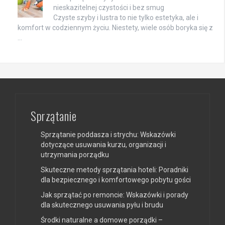
nieskazitelnej czystości i bez smug
Czyste szyby i lustra to nie tylko estetyka, ale i
komfort w codziennym życiu. Niestety, wiele osób boryka się z
…
Sprzątanie
Sprzątanie poddasza i strychu: Wskazówki
dotyczące usuwania kurzu, organizacji i
utrzymania porządku
Skuteczne metody sprzątania hoteli: Poradniki
dla bezpiecznego i komfortowego pobytu gości
Jak sprzątać po remoncie: Wskazówki i porady
dla skutecznego usuwania pyłu i brudu
Środki naturalne a domowe porządki –