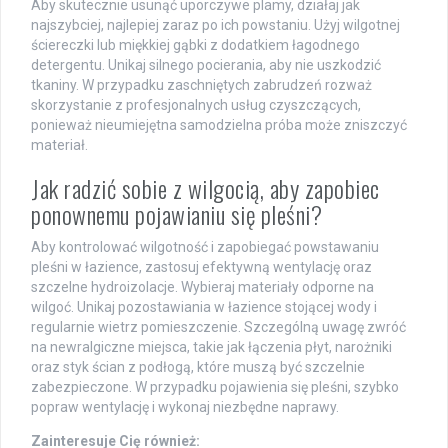
Aby skutecznie usunąć uporczywe plamy, działaj jak
najszybciej, najlepiej zaraz po ich powstaniu. Użyj wilgotnej
ściereczki lub miękkiej gąbki z dodatkiem łagodnego
detergentu. Unikaj silnego pocierania, aby nie uszkodzić
tkaniny. W przypadku zaschniętych zabrudzeń rozważ
skorzystanie z profesjonalnych usług czyszczących,
ponieważ nieumiejętna samodzielna próba może zniszczyć
materiał.
Jak radzić sobie z wilgocią, aby zapobiec
ponownemu pojawianiu się pleśni?
Aby kontrolować wilgotność i zapobiegać powstawaniu
pleśni w łazience, zastosuj efektywną wentylację oraz
szczelne hydroizolacje. Wybieraj materiały odporne na
wilgoć. Unikaj pozostawiania w łazience stojącej wody i
regularnie wietrz pomieszczenie. Szczególną uwagę zwróć
na newralgiczne miejsca, takie jak łączenia płyt, narożniki
oraz styk ścian z podłogą, które muszą być szczelnie
zabezpieczone. W przypadku pojawienia się pleśni, szybko
popraw wentylację i wykonaj niezbędne naprawy.
Zainteresuje Cię również: