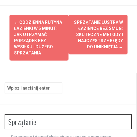
Zobacz
←
CODZIENNA RUTYNA
SPRZĄTANIE LUSTRA W
wpisy
ŁAZIENKI W 5 MINUT:
ŁAZIENCE BEZ SMUG:
JAK UTRZYMAĆ
SKUTECZNE METODY I
PORZĄDEK BEZ
NAJCZĘSTSZE BŁĘDY
WYSIŁKU I DUŻEGO
DO UNIKNIĘCIA
→
SPRZĄTANIA
Szukaj:
Sprzątanie