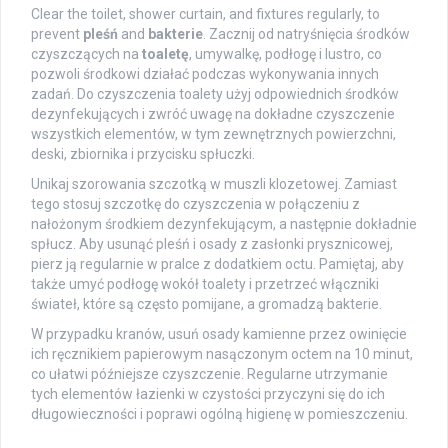
Clear the toilet, shower curtain, and fixtures regularly, to
prevent
pleśń
and
bakterie
. Zacznij od natryśnięcia środków
czyszczących na
toaletę
, umywalkę, podłogę i lustro, co
pozwoli środkowi działać podczas wykonywania innych
zadań. Do czyszczenia toalety użyj odpowiednich środków
dezynfekujących i zwróć uwagę na dokładne czyszczenie
wszystkich elementów, w tym zewnętrznych powierzchni,
deski, zbiornika i przycisku spłuczki.
Unikaj szorowania szczotką w muszli klozetowej. Zamiast
tego stosuj szczotkę do czyszczenia w połączeniu z
nałożonym środkiem dezynfekującym, a następnie dokładnie
spłucz. Aby usunąć pleśń i osady z zasłonki prysznicowej,
pierz ją regularnie w pralce z dodatkiem octu. Pamiętaj, aby
także umyć podłogę wokół toalety i przetrzeć włączniki
świateł, które są często pomijane, a gromadzą bakterie.
W przypadku kranów, usuń osady kamienne przez owinięcie
ich ręcznikiem papierowym nasączonym octem na 10 minut,
co ułatwi późniejsze czyszczenie. Regularne utrzymanie
tych elementów łazienki w czystości przyczyni się do ich
długowieczności i poprawi ogólną higienę w pomieszczeniu.