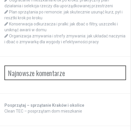
Odgracanie mieszkania krok po kroku: praktyczny plan
działania i selekcja rzeczy dla uporządkowanej przestrzeni
Plan sprzątania po remoncie: jak skutecznie usunąć kurz, pył i
resztki krok po kroku
Konserwacja odkurzacza i pralki: jak dbać o filtry, uszczelki i
uniknąć awarii w domu
Organizacja zmywania i strefy zmywania: jak układać naczynia
i dbać o zmywarkę dla wygody i efektywności pracy
Najnowsze komentarze
Posprzątaj – sprzątanie Kraków i okolice
Clean TEC – posprzątam dom mieszkanie