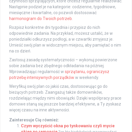
czynności sprzątających, które chcesz regularnie realizować.
Następnie podziel je na kategorie: codzienne, tygodniowe,
miesięczne i kwartalne, co pozwoli dostosować
harmonogram do Twoich potrzeb
.
Rozpisz konkretne dni tygodnia i przypisz do nich
odpowiednie zadania. Na przykład, możesz ustalić, że w
poniedziałki odkurzysz podłogi, a w czwartki zmyjesz je.
Umieść swój plan w widocznym miejscu, aby pamiętać o nim
na co dzień.
Zastosuj zasadę systematyczności – wykonuj powierzone
sobie zadania bez zbędnego odkładania na później.
Wprowadzając regularność w
sprzątaniu, ograniczysz
potrzebę intensywnych porządków
w weekendy.
Weryfikuj swój plan co jakiś czas, dostosowując go do
bieżących potrzeb. Zaangażuj także domowników,
rozdzielając między nimi obowiązki. Dzięki współpracy prace
domowe staną się jeszcze bardziej efektywne, a Ty zyskasz
więcej czasu na inne aktywności.
Zainteresuje Cię również:
Czym wyczyścić okna po tynkowaniu czyli mycie
okien po remoncie