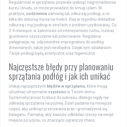
Regularność w sprzątaniu pozwala uniknąć nagromadzenia
kurzu i brudu, co może prowadzić do smug i plam. W
praktyce,
codziennie
zamiataj lub odkurzaj podłogi, a co
kilka dni dokonuj mycia na mokro. Raz w tygodniu dokładnie
odkurzaj i myj podłogi w strefach o średnim użytkowaniu. Co
2-4 miesiące, w zależności od intensywności ruchu, rozważ
gruntowne czyszczenie lub polerowanie. Regularna
pielęgnacja, np. odpowiednie impregnatory do podłóg
drewnianych, także jest niezbędna. Dzięki tym działaniom
Twoje podłogi będą estetyczne oraz higieniczne.
Najczęstsze błędy przy planowaniu
sprzątania podłóg i jak ich unikać
Unikaj najczęstszych
błędów w sprzątaniu
, które mogą
utrudniać utrzymanie
czystości
w Twoim domu.
Systematyczność to klucz do sukcesu, dlatego nigdy nie
odkładaj sprzątania na później. Dziel zadania na mniejsze
części, aby uniknąć przerywania prac i gromadzenia się
bałaganu. Pamiętaj, aby zawsze odkładać rzeczy na swoje
miejsce po użyciu, co znacząco ograniczy chaos.