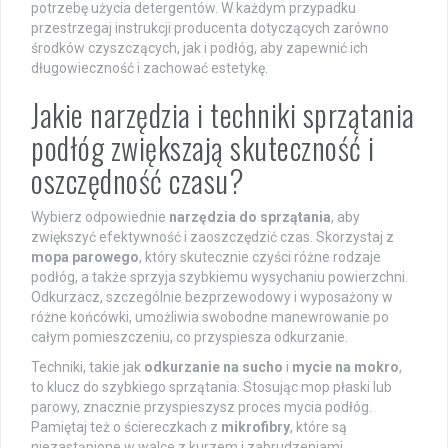
potrzebę użycia detergentów. W każdym przypadku
przestrzegaj instrukcji producenta dotyczących zarówno
środków czyszczących, jak i podłóg, aby zapewnić ich
długowieczność i zachować estetykę.
Jakie narzędzia i techniki sprzątania
podłóg zwiększają skuteczność i
oszczędność czasu?
Wybierz odpowiednie
narzędzia do sprzątania
, aby
zwiększyć efektywność i zaoszczędzić czas. Skorzystaj z
mopa parowego
, który skutecznie czyści różne rodzaje
podłóg, a także sprzyja szybkiemu wysychaniu powierzchni.
Odkurzacz, szczególnie bezprzewodowy i wyposażony w
różne końcówki, umożliwia swobodne manewrowanie po
całym pomieszczeniu, co przyspiesza odkurzanie.
Techniki, takie jak
odkurzanie na sucho
i
mycie na mokro
,
to klucz do szybkiego sprzątania. Stosując mop płaski lub
parowy, znacznie przyspieszysz proces mycia podłóg.
Pamiętaj też o ściereczkach z
mikrofibry
, które są
niezastąpione w walce z kurzem i zabrudzeniami,