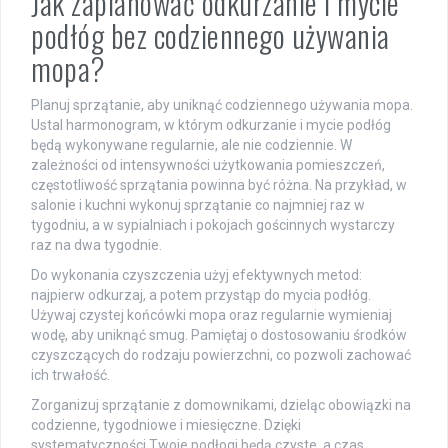
Jak zaplanować odkurzanie i mycie
podłóg bez codziennego używania
mopa?
Planuj sprzątanie, aby uniknąć codziennego używania mopa.
Ustal harmonogram, w którym odkurzanie i mycie podłóg
będą wykonywane regularnie, ale nie codziennie. W
zależności od intensywności użytkowania pomieszczeń,
częstotliwość sprzątania powinna być różna. Na przykład, w
salonie i kuchni wykonuj sprzątanie co najmniej raz w
tygodniu, a w sypialniach i pokojach gościnnych wystarczy
raz na dwa tygodnie.
Do wykonania czyszczenia użyj efektywnych metod:
najpierw odkurzaj, a potem przystąp do mycia podłóg.
Używaj czystej końcówki mopa oraz regularnie wymieniaj
wodę, aby uniknąć smug. Pamiętaj o dostosowaniu środków
czyszczących do rodzaju powierzchni, co pozwoli zachować
ich trwałość.
Zorganizuj sprzątanie z domownikami, dzieląc obowiązki na
codzienne, tygodniowe i miesięczne. Dzięki
systematyczności Twoje podłogi będą czyste, a czas