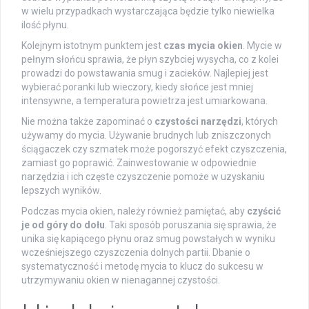
w wielu przypadkach wystarczająca będzie tylko niewielka
ilość płynu.
Kolejnym istotnym punktem jest
czas mycia okien
. Mycie w
pełnym słońcu sprawia, że płyn szybciej wysycha, co z kolei
prowadzi do powstawania smug i zacieków. Najlepiej jest
wybierać poranki lub wieczory, kiedy słońce jest mniej
intensywne, a temperatura powietrza jest umiarkowana.
Nie można także zapominać o
czystości narzędzi
, których
używamy do mycia. Używanie brudnych lub zniszczonych
ściągaczek czy szmatek może pogorszyć efekt czyszczenia,
zamiast go poprawić. Zainwestowanie w odpowiednie
narzędzia i ich częste czyszczenie pomoże w uzyskaniu
lepszych wyników.
Podczas mycia okien, należy również pamiętać, aby
czyścić
je od góry do dołu
. Taki sposób poruszania się sprawia, że
unika się kapiącego płynu oraz smug powstałych w wyniku
wcześniejszego czyszczenia dolnych partii. Dbanie o
systematyczność i metodę mycia to klucz do sukcesu w
utrzymywaniu okien w nienagannej czystości.