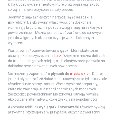
kilka kluczowych elementów, które oraz poprawią jakość
sprzątania, jak i przyspieszą cały proces.
Jednym z najważniejszych narzędzi są
ściereczki z
mikrofibry
. Dzięki swoim właściwościom doskonale
wchłaniają brud oraz nie pozostawiają smug na szklanych
powierzchniach. Można je stosować zarówno do surowych,
jak i do wilgotnych okien, co czyni je wszechstronnym
wyborem.
Warto również zainwestować w
gąbki
, które skutecznie
usuwają zanieczyszczenia i
kurz
. Dzięki nim można dotrzeć
do trudno dostępnych miejsc, a ich elastyczność pozwala na
dokładne mycie nawet dużych powierzchni.
Nie możemy zapominać o
płynach do
mycia okien
. Dobrej
jakości płyn potrafi zdziałać cuda, usuwając nie tylko kurz, ale
również tłuste plamy i smugi. Warto wybierać preparaty,
które nie zawierają substancji chemicznych mogących
zaszkodzić powierzchniom lub zdrowiu. Istnieją również
ekologiczne alternatywy, które zyskują na popularności.
Akcesoria takie jak
wyciągarki
i
szorowarki
również bywają
przydatne, szczególnie w przypadku dużych powierzchni