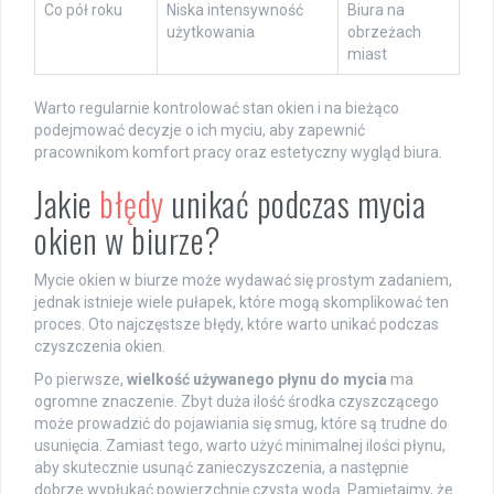
Co pół roku
Niska intensywność
Biura na
użytkowania
obrzeżach
miast
Warto regularnie kontrolować stan okien i na bieżąco
podejmować decyzje o ich myciu, aby zapewnić
pracownikom komfort pracy oraz estetyczny wygląd biura.
Jakie
błędy
unikać podczas mycia
okien w biurze?
Mycie okien w biurze może wydawać się prostym zadaniem,
jednak istnieje wiele pułapek, które mogą skomplikować ten
proces. Oto najczęstsze błędy, które warto unikać podczas
czyszczenia okien.
Po pierwsze,
wielkość używanego płynu do mycia
ma
ogromne znaczenie. Zbyt duża ilość środka czyszczącego
może prowadzić do pojawiania się smug, które są trudne do
usunięcia. Zamiast tego, warto użyć minimalnej ilości płynu,
aby skutecznie usunąć zanieczyszczenia, a następnie
dobrze wypłukać powierzchnię czystą wodą. Pamiętajmy, że