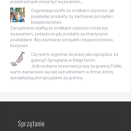
przestrzeniach może być wyzwaniem, …
Organizacja szafki ze środkami czystości: jak
poukładać produkty, by zachować porządek i
bezpieczeństwo
Zarządzanie szafką ze środkami czystości może być
wyzwaniem, zwłaszcza gdy produkty są chaotycznie
poukładane. Aby zachować porządek i bezpieczeństwo,
kluczowe …
Czy warto wyjechać do pracy jako sprzątacz za
granicę? Sprzątanie w Belgii forum
Jeśli szukamy sezonowej pracy za granicą Polski,
warto zastanowić się nad zatrudnieniem w firmie, której
specjalizacją jest sprzątanie za granicą. …
Sprzątanie