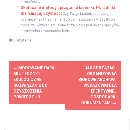
atmosferę w...
Skuteczne metody sprzątania łazienki: Poradniki
dla lśniącej czystości
Czy Twoja łazienka potrzebuje
odświeżenia? Utrzymanie tego pomieszczenia w czystości
może być wyzwaniem, zwłaszcza biorąc pod uwagę specyfikę
powierzchni i materiałów, które...
Sprzątanie
Zobacz
←
MOPOWANIE PARĄ:
JAK SPRZĄTAĆ I
wpisy
SKUTECZNE I
ORGANIZOWAĆ
EKOLOGICZNE
BIUROWE ARCHIWA:
ROZWIĄZANIE DO
WSKAZÓWKI DLA
CZYSZCZENIA
EFEKTYWNEJ
POWIERZCHNI
GOSPODARKI
DOKUMENTAMI
→