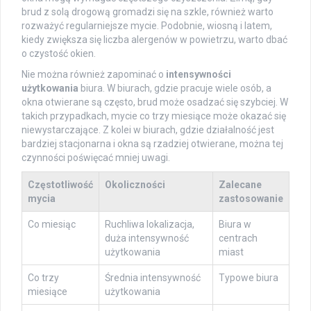
brud z solą drogową gromadzi się na szkle, również warto
rozważyć regularniejsze mycie. Podobnie, wiosną i latem,
kiedy zwiększa się liczba alergenów w powietrzu, warto dbać
o czystość okien.
Nie można również zapominać o
intensywności
użytkowania
biura. W biurach, gdzie pracuje wiele osób, a
okna otwierane są często, brud może osadzać się szybciej. W
takich przypadkach, mycie co trzy miesiące może okazać się
niewystarczające. Z kolei w biurach, gdzie działalność jest
bardziej stacjonarna i okna są rzadziej otwierane, można tej
czynności poświęcać mniej uwagi.
Częstotliwość
Okoliczności
Zalecane
mycia
zastosowanie
Co miesiąc
Ruchliwa lokalizacja,
Biura w
duża intensywność
centrach
użytkowania
miast
Co trzy
Średnia intensywność
Typowe biura
miesiące
użytkowania