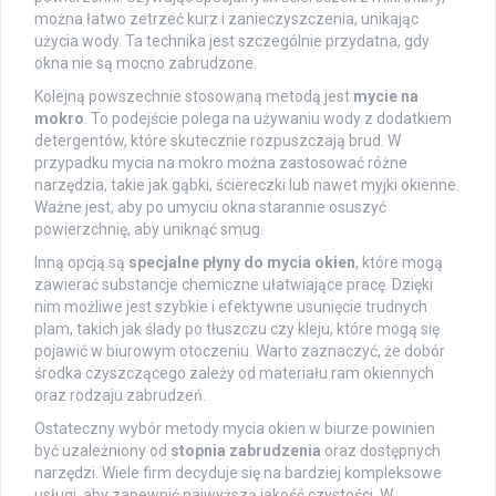
można łatwo zetrzeć kurz i zanieczyszczenia, unikając
użycia wody. Ta technika jest szczególnie przydatna, gdy
okna nie są mocno zabrudzone.
Kolejną powszechnie stosowaną metodą jest
mycie na
mokro
. To podejście polega na używaniu wody z dodatkiem
detergentów, które skutecznie rozpuszczają brud. W
przypadku mycia na mokro można zastosować różne
narzędzia, takie jak gąbki, ściereczki lub nawet myjki okienne.
Ważne jest, aby po umyciu okna starannie osuszyć
powierzchnię, aby uniknąć smug.
Inną opcją są
specjalne płyny do mycia okien
, które mogą
zawierać substancje chemiczne ułatwiające pracę. Dzięki
nim możliwe jest szybkie i efektywne usunięcie trudnych
plam, takich jak ślady po tłuszczu czy kleju, które mogą się
pojawić w biurowym otoczeniu. Warto zaznaczyć, że dobór
środka czyszczącego zależy od materiału ram okiennych
oraz rodzaju zabrudzeń.
Ostateczny wybór metody mycia okien w biurze powinien
być uzależniony od
stopnia zabrudzenia
oraz dostępnych
narzędzi. Wiele firm decyduje się na bardziej kompleksowe
usługi, aby zapewnić najwyższą jakość czystości. W