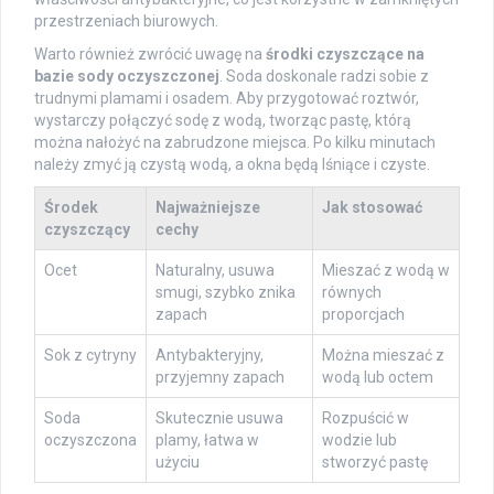
przestrzeniach biurowych.
Warto również zwrócić uwagę na
środki czyszczące na
bazie sody oczyszczonej
. Soda doskonale radzi sobie z
trudnymi plamami i osadem. Aby przygotować roztwór,
wystarczy połączyć sodę z wodą, tworząc pastę, którą
można nałożyć na zabrudzone miejsca. Po kilku minutach
należy zmyć ją czystą wodą, a okna będą lśniące i czyste.
Środek
Najważniejsze
Jak stosować
czyszczący
cechy
Ocet
Naturalny, usuwa
Mieszać z wodą w
smugi, szybko znika
równych
zapach
proporcjach
Sok z cytryny
Antybakteryjny,
Można mieszać z
przyjemny zapach
wodą lub octem
Soda
Skutecznie usuwa
Rozpuścić w
oczyszczona
plamy, łatwa w
wodzie lub
użyciu
stworzyć pastę