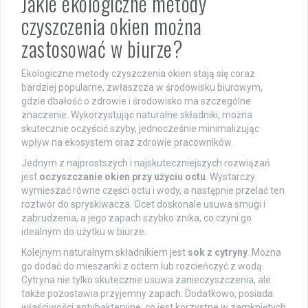
Jakie ekologiczne metody
czyszczenia okien można
zastosować w biurze?
Ekologiczne metody czyszczenia okien stają się coraz
bardziej popularne, zwłaszcza w środowisku biurowym,
gdzie dbałość o zdrowie i środowisko ma szczególne
znaczenie. Wykorzystując naturalne składniki, można
skutecznie oczyścić szyby, jednocześnie minimalizując
wpływ na ekosystem oraz zdrowie pracowników.
Jednym z najprostszych i najskuteczniejszych rozwiązań
jest
oczyszczanie okien przy użyciu octu
. Wystarczy
wymieszać równe części octu i wody, a następnie przelać ten
roztwór do spryskiwacza. Ocet doskonale usuwa smugi i
zabrudzenia, a jego zapach szybko znika, co czyni go
idealnym do użytku w biurze.
Kolejnym naturalnym składnikiem jest
sok z cytryny
. Można
go dodać do mieszanki z octem lub rozcieńczyć z wodą.
Cytryna nie tylko skutecznie usuwa zanieczyszczenia, ale
także pozostawia przyjemny zapach. Dodatkowo, posiada
właściwości antybakteryjne, co jest korzystne w zamkniętych