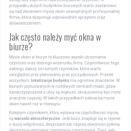
przypadku dużych budynków biurowych warto zastanowić
się nad zleceniem mycia okien zewnętrznych profesjonalnej
firmie, która dysponuje odpowiednim sprzętem oraz
doświadczeniem.
Jak często należy myć okna w
biurze?
Mycie okien w biurze to kluczowy aspekt utrzymania
czystości oraz dobrego wizerunku firmy. Częstotliwość tego
zabiegu zależy od różnych czynników, które warto
uwzględnić przy planowaniu prac porządkowych. Przede
wszystkim,
lokalizacja budynku
ma ogromne znaczenie. W
biurach usytuowanych w ruchliwych centrach miast, gdzie
zanieczyszczenia z ulicy są większe, okna powinny być myte
znacznie częściej. W takich przypadkach zaleca się mycie
okien nawet raz w miesiącu.
Kolejnym czynnikiem, który wpływa na częstotliwość mycia,
są
warunki atmosferyczne
. Jeśli biuro znajduje się w rejonie
o dużej wilgotności, deszczach lub częstej obecności pyłków,
okna mogą wymagać częstszego czyszczenia. Zimą, gdy