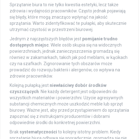
Sprzątanie biura to nie tylko kwestia estetyki, lecz także
zdrowia i wydajności pracowników. Często jednak pojawiają
się błędy, które mogą znacząco wpłynąć na jakość
sprzątania. Warto zidentyfikować te pułapki, aby skutecznie
utrzymać czystość w przestrzeni biurowej.
Jednym z najczęstszych błędów jest
pomijanie trudno
dostępnych miejsc
. Wiele osób skupia się na widocznych
powierzchniach, jednak zanieczyszczenia gromadzą się
również w zakamarkach, takich jak pod meblami, w kącikach
czy na szafkach. Zignorowanie tych obszarów może
prowadzić do rozwoju bakterii i alergenów, co wpływa na
zdrowie pracowników.
Kolejną pułapką jest
niewłaściwy dobór środków
czyszczących
. Nie każdy detergent jest odpowiedni do
wszystkich materiałów i powierzchni. Użycie agresywnych
substancji chemicznych może uszkodzić meble lub sprzęt
biurowy. Ważne jest, aby przed przystąpieniem do sprzątania
zapoznać się z instrukcjami producentów i dobrami
odpowiednie środki do konkretnej powierzchni.
Brak
systematyczności
to kolejny istotny problem. Kiedy
sprzątanie biura odbywa się sporadycznie, gromadzą się nie