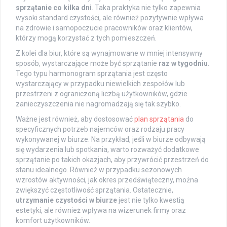
sprzątanie co kilka dni
. Taka praktyka nie tylko zapewnia
wysoki standard czystości, ale również pozytywnie wpływa
na zdrowie i samopoczucie pracowników oraz klientów,
którzy mogą korzystać z tych pomieszczeń.
Z kolei dla biur, które są wynajmowane w mniej intensywny
sposób, wystarczające może być sprzątanie
raz w tygodniu
.
Tego typu harmonogram sprzątania jest często
wystarczający w przypadku niewielkich zespołów lub
przestrzeni z ograniczoną liczbą użytkowników, gdzie
zanieczyszczenia nie nagromadzają się tak szybko.
Ważne jest również, aby dostosować
plan sprzątania
do
specyficznych potrzeb najemców oraz rodzaju pracy
wykonywanej w biurze. Na przykład, jeśli w biurze odbywają
się wydarzenia lub spotkania, warto rozważyć dodatkowe
sprzątanie po takich okazjach, aby przywrócić przestrzeń do
stanu idealnego. Również w przypadku sezonowych
wzrostów aktywności, jak okres przedświąteczny, można
zwiększyć częstotliwość sprzątania. Ostatecznie,
utrzymanie czystości w biurze
jest nie tylko kwestią
estetyki, ale również wpływa na wizerunek firmy oraz
komfort użytkowników.