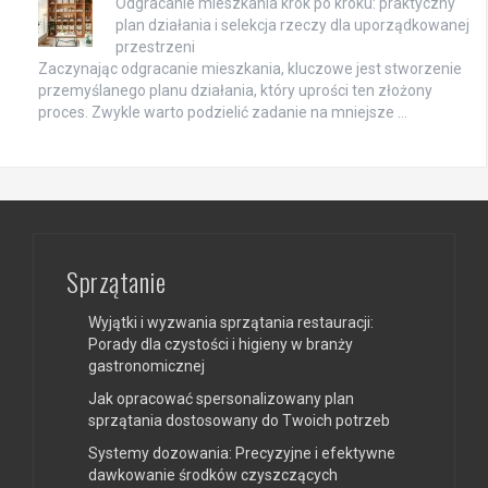
Odgracanie mieszkania krok po kroku: praktyczny
plan działania i selekcja rzeczy dla uporządkowanej
przestrzeni
Zaczynając odgracanie mieszkania, kluczowe jest stworzenie
przemyślanego planu działania, który uprości ten złożony
proces. Zwykle warto podzielić zadanie na mniejsze …
Sprzątanie
Wyjątki i wyzwania sprzątania restauracji:
Porady dla czystości i higieny w branży
gastronomicznej
Jak opracować spersonalizowany plan
sprzątania dostosowany do Twoich potrzeb
Systemy dozowania: Precyzyjne i efektywne
dawkowanie środków czyszczących