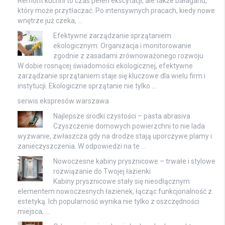
Remont kuchni to czas pełen ekscytacji, ale także bałaganu,
który może przytłaczać. Po intensywnych pracach, kiedy nowe
wnętrze już czeka, …
Efektywne zarządzanie sprzątaniem
ekologicznym: Organizacja i monitorowanie
zgodnie z zasadami zrównoważonego rozwoju
W dobie rosnącej świadomości ekologicznej, efektywne
zarządzanie sprzątaniem staje się kluczowe dla wielu firm i
instytucji. Ekologiczne sprzątanie nie tylko …
serwis ekspresów warszawa
Najlepsze środki czystości – pasta abrasiva
Czyszczenie domowych powierzchni to nie lada
wyzwanie, zwłaszcza gdy na drodze stają uporczywe plamy i
zanieczyszczenia. W odpowiedzi na te …
Nowoczesne kabiny prysznicowe – trwałe i stylowe
rozwiązanie do Twojej łazienki
Kabiny prysznicowe stały się nieodłącznym
elementem nowoczesnych łazienek, łącząc funkcjonalność z
estetyką. Ich popularność wynika nie tylko z oszczędności
miejsca, …