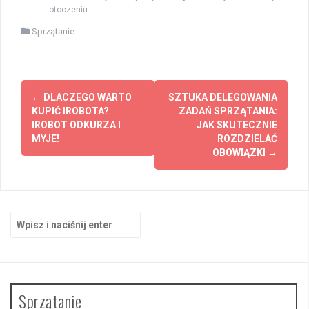
otoczeniu...
Sprzątanie
Zobacz
←
DLACZEGO WARTO
SZTUKA DELEGOWANIA
wpisy
KUPIĆ IROBOTA?
ZADAŃ SPRZĄTANIA:
IROBOT ODKURZA I
JAK SKUTECZNIE
MYJE!
ROZDZIELAĆ
OBOWIĄZKI
→
Szukaj:
Sprzątanie