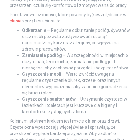
przestrzeni czuła się komfortowo i zmotywowana do pracy.
Podstawowe czynności, które powinny być uwzględnione w
planie
sprzątania biura, to:
Odkurzanie
– Regularne odkurzanie podłóg, dywanów
oraz mebli pozwala zaktywizować i usunąć
nagromadzony kurz oraz alergeny, co wpływa na
zdrowie pracowników.
Zamiatanie podłóg
– W szczególności w miejscach o
dużym natężeniu ruchu, zamiatanie podłóg jest
niezbędne, aby zachować porządek i bezpieczeństwo.
Czyszczenie mebli
– Warto zwrócić uwagę na
regularne czyszczenie biurek, krzeseł oraz innych
elementów wyposażenia, aby zapobiec gromadzeniu
się brudu i plam.
Czyszczenie sanitariatów
– Utrzymanie czystości w
łazienkach i toaletach jest kluczowe dla higieny i
komfortu korzystających z biura.
Kolejnym istotnym krokiem jest mycie
okien
oraz
drzwi
.
Czyste okna wpuszczają więcej światła i sprawiają, że
przestrzeń wygląda bardziej przyjaźnie. Aby zadbać o
estetykę biura, należy również regularnie usuwać wszelkie