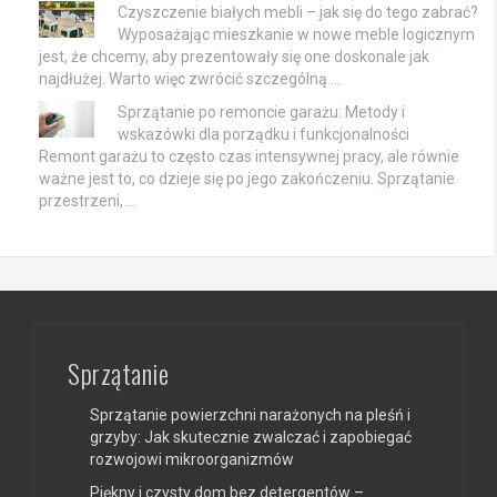
Czyszczenie białych mebli – jak się do tego zabrać?
Wyposażając mieszkanie w nowe meble logicznym
jest, że chcemy, aby prezentowały się one doskonale jak
najdłużej. Warto więc zwrócić szczególną …
Sprzątanie po remoncie garażu: Metody i
wskazówki dla porządku i funkcjonalności
Remont garażu to często czas intensywnej pracy, ale równie
ważne jest to, co dzieje się po jego zakończeniu. Sprzątanie
przestrzeni, …
Sprzątanie
Sprzątanie powierzchni narażonych na pleśń i
grzyby: Jak skutecznie zwalczać i zapobiegać
rozwojowi mikroorganizmów
Piękny i czysty dom bez detergentów –