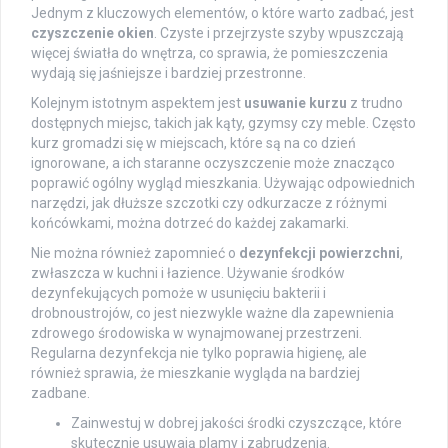
Jednym z kluczowych elementów, o które warto zadbać, jest
czyszczenie okien
. Czyste i przejrzyste szyby wpuszczają
więcej światła do wnętrza, co sprawia, że pomieszczenia
wydają się jaśniejsze i bardziej przestronne.
Kolejnym istotnym aspektem jest
usuwanie kurzu
z trudno
dostępnych miejsc, takich jak kąty, gzymsy czy meble. Często
kurz gromadzi się w miejscach, które są na co dzień
ignorowane, a ich staranne oczyszczenie może znacząco
poprawić ogólny wygląd mieszkania. Używając odpowiednich
narzędzi, jak dłuższe szczotki czy odkurzacze z różnymi
końcówkami, można dotrzeć do każdej zakamarki.
Nie można również zapomnieć o
dezynfekcji powierzchni
,
zwłaszcza w kuchni i łazience. Używanie środków
dezynfekujących pomoże w usunięciu bakterii i
drobnoustrojów, co jest niezwykle ważne dla zapewnienia
zdrowego środowiska w wynajmowanej przestrzeni.
Regularna dezynfekcja nie tylko poprawia higienę, ale
również sprawia, że mieszkanie wygląda na bardziej
zadbane.
Zainwestuj w dobrej jakości środki czyszczące, które
skutecznie usuwają plamy i zabrudzenia.