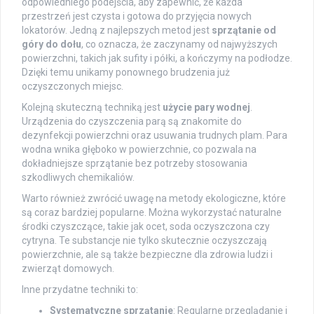
odpowiedniego podejścia, aby zapewnić, że każda
przestrzeń jest czysta i gotowa do przyjęcia nowych
lokatorów. Jedną z najlepszych metod jest
sprzątanie od
góry do dołu
, co oznacza, że zaczynamy od najwyższych
powierzchni, takich jak sufity i półki, a kończymy na podłodze.
Dzięki temu unikamy ponownego brudzenia już
oczyszczonych miejsc.
Kolejną skuteczną techniką jest
użycie pary wodnej
.
Urządzenia do czyszczenia parą są znakomite do
dezynfekcji powierzchni oraz usuwania trudnych plam. Para
wodna wnika głęboko w powierzchnie, co pozwala na
dokładniejsze sprzątanie bez potrzeby stosowania
szkodliwych chemikaliów.
Warto również zwrócić uwagę na metody ekologiczne, które
są coraz bardziej popularne. Można wykorzystać naturalne
środki czyszczące, takie jak ocet, soda oczyszczona czy
cytryna. Te substancje nie tylko skutecznie oczyszczają
powierzchnie, ale są także bezpieczne dla zdrowia ludzi i
zwierząt domowych.
Inne przydatne techniki to:
Systematyczne sprzątanie
: Regularne przeglądanie i