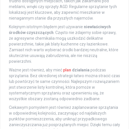
trudno dostępnych miejscach, takich jak zakamarki pod
meblami, wnęki czy sprzęty AGD. Regularne sprzątanie tych
lokalizacji jest kluczowe, aby zapewnić mieszkanie w
nienagannym stanie dla przyszłych najemców.
Kolejnym istotnym błędem jest używanie
niewłaściwych
środków czyszczących
. Często nie zdajemy sobie sprawy,
że agresywne chemikalia mogą uszkodzić delikatne
powierzchnie, takie jak blaty kuchenne czy łazienkowe.
Zamiast nich warto wybierać środki bardziej neutralne, które
skutecznie usuwają zabrudzenia, ale nie niszczą
powierzchni.
Ważne jest również, aby mieć
plan
działania
podczas
sprzątania. Bez określonej strategii łatwo można stracić czas
lub powtórzyć te same czynności. Najlepszym rozwiązaniem
jest stworzenie listy kontrolnej, która pomoże w
systematycznym sprzątaniu oraz upewnieniu się, że
wszystkie obszary zostaną odpowiednio zadbane.
Ciekawym pomysłem jest również zaplanowanie sprzątania
w odpowiedniej kolejności, zaczynając od najdalszych
punktów pomieszczenia, aby uniknąć przypadkowego
zanieczyszczania już posprzątanych miejsc. Dzięki temu cały