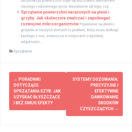
dezynfekcja powierzchni staje się kluczowym elementem
naszego codziennego życia. Niezależnie od tego, czy...
Sprzątanie powierzchni narażonych na pleśń i
grzyby: Jak skutecznie zwalczać i zapobiegać
rozwojowi mikroorganizmów
Pojawienie się pleśni i
grzybów w naszych domach to problem, który może dotknąć
każdego z nas, zwłaszcza w miejscach o wysokiej
wilgotności,...
Sprzątanie
Zobacz
←
PORADNIKI
SYSTEMY DOZOWANIA:
wpisy
DOTYCZĄCE
PRECYZYJNE I
SPRZĄTANIA SZYB: JAK
EFEKTYWNE
UZYSKAĆ BŁYSZCZĄCE
DAWKOWANIE
I BEZ SMUG EFEKTY
ŚRODKÓW
CZYSZCZĄCYCH
→