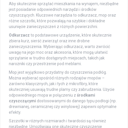
Aby skutecznie sprzątać mieszkania na wynajem, niezbędne
jest posiadanie odpowiednich narzędzi i środków
czyszczących. Kluczowe narzędzia to odkurzacz, mop oraz
różne szczotki, które pozwalają na szybkie i dokładne
usunięcie zanieczyszczeń z różnych powierzchni.
Odkurzacz
to podstawowe urządzenie, które skutecznie
zbiera kurz, sierść zwierząt oraz inne drobne
zanieczyszczenia. Wybierając odkurzacz, warto zwrócić
uwagę na jego moc oraz akcesoria, które mogą ułatwić
sprzątanie w trudno dostępnych miejscach, takich jak
narożniki czy przestrzenie pod meblami.
Mop jest wyjątkowo przydatny do czyszczenia podłóg.
Można wybierać spośród różnych rodzajów mopów –
zarówno klasycznych, jak i tych z mikrofibry, które
skuteczniej usuwają trudne plamy czy zabrudzenia. Użycie
odpowiedniego mopa w połączeniu z
środkami
czyszczącymi
dostosowanymi do danego typu podłogi (np.
drewnianej, ceramicznej czy winylowej) zapewni optymalne
efekty.
Szczotki w różnych rozmiarach i twardości są również
niezbędne. Umożliwiają one skuteczne czyszczenie