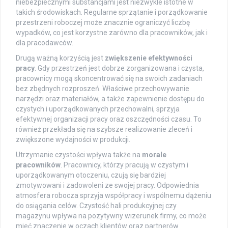
niebezpiecznymi substancjami jest niezwykle istotne w
takich środowiskach. Regularne sprzątanie i porządkowanie
przestrzeni roboczej może znacznie ograniczyć liczbę
wypadków, co jest korzystne zarówno dla pracowników, jak i
dla pracodawców.
Drugą ważną korzyścią jest
zwiększenie efektywności
pracy
. Gdy przestrzeń jest dobrze zorganizowana i czysta,
pracownicy mogą skoncentrować się na swoich zadaniach
bez zbędnych rozproszeń. Właściwe przechowywanie
narzędzi oraz materiałów, a także zapewnienie dostępu do
czystych i uporządkowanych przechowalni, sprzyja
efektywnej organizacji pracy oraz oszczędności czasu. To
również przekłada się na szybsze realizowanie zleceń i
zwiększone wydajności w produkcji.
Utrzymanie czystości wpływa także na
morale
pracowników
. Pracownicy, którzy pracują w czystym i
uporządkowanym otoczeniu, czują się bardziej
zmotywowani i zadowoleni ze swojej pracy. Odpowiednia
atmosfera robocza sprzyja współpracy i wspólnemu dążeniu
do osiągania celów. Czystość hali produkcyjnej czy
magazynu wpływa na pozytywny wizerunek firmy, co może
mieć znaczenie w oczach klientów oraz partnerów