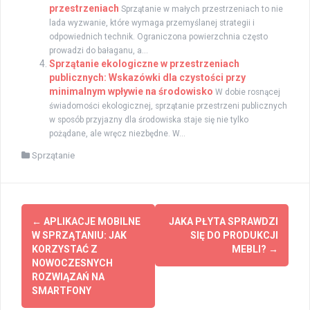
przestrzeniach
Sprzątanie w małych przestrzeniach to nie
lada wyzwanie, które wymaga przemyślanej strategii i
odpowiednich technik. Ograniczona powierzchnia często
prowadzi do bałaganu, a...
Sprzątanie ekologiczne w przestrzeniach
publicznych: Wskazówki dla czystości przy
minimalnym wpływie na środowisko
W dobie rosnącej
świadomości ekologicznej, sprzątanie przestrzeni publicznych
w sposób przyjazny dla środowiska staje się nie tylko
pożądane, ale wręcz niezbędne. W...
Sprzątanie
Zobacz
←
APLIKACJE MOBILNE
JAKA PŁYTA SPRAWDZI
wpisy
W SPRZĄTANIU: JAK
SIĘ DO PRODUKCJI
KORZYSTAĆ Z
MEBLI?
→
NOWOCZESNYCH
ROZWIĄZAŃ NA
SMARTFONY