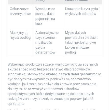
Odkurzacze
Wysoka moc
Usuwanie kurzu, pyłu i
przemysłowe
ssania, duże
większych odpadów
pojemniki na
kurz
Maszyny do
Automatyczne
Mycie dużych
mycia podłóg
czyszczenie,
powierzchni płaskich,
możliwość
takich jak betonowe
użycia
lub ceramiczne
detergentów
podłogi
Wybierając środki czyszczące, warto zwrócić uwagę na ich
skuteczność
oraz
bezpieczeństwo
dla pracowników i
środowiska. Stosowanie
ekologicznych detergentów
może
być dobrym rozwiązaniem, ponieważ są one zarówno
wydajne, jak i mniej szkodliwe dla zdrowia oraz otoczenia.
Należy także rozważyć zastosowanie środków
specjalistycznych, które dedykowane są do konkretnych
rodzajów zanieczyszczeń, co znacząco poprawi jakość
sprzątania.