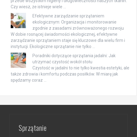
przede wszystkim higieny i długowieczności naszych tkanin.
Czy wiesz, że istnieje wiele …
Efektywne zarządzanie sprzątaniem
ekologicznym: Organizacja i monitorowanie
zgodnie z zasadami zrównoważonego rozwoju
W dobie rosnącej świadomości ekologicznej, efektywne
zarządzanie sprzątaniem staje się kluczowe dla wielu firm i
instytucji. Ekologiczne sprzątanie nie tylko …
Poradniki dotyczące sprzątania jadalni: Jak
utrzymać czystość wokół stołu
Czystość w jadalni to nie tylko kwestia estetyki, ale
także zdrowia i komfortu podczas posiłków. W miarę jak
spędzamy coraz …
Sprzątanie