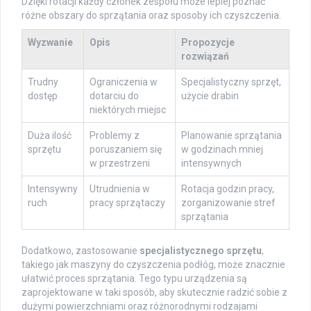
Dzięki rotacji każdy członek zespołu może lepiej poznać
różne obszary do sprzątania oraz sposoby ich czyszczenia.
Wyzwanie
Opis
Propozycje
rozwiązań
Trudny
Ograniczenia w
Specjalistyczny sprzęt,
dostęp
dotarciu do
użycie drabin
niektórych miejsc
Duża ilość
Problemy z
Planowanie sprzątania
sprzętu
poruszaniem się
w godzinach mniej
w przestrzeni
intensywnych
Intensywny
Utrudnienia w
Rotacja godzin pracy,
ruch
pracy sprzątaczy
zorganizowanie stref
sprzątania
Dodatkowo, zastosowanie
specjalistycznego sprzętu
,
takiego jak maszyny do czyszczenia podłóg, może znacznie
ułatwić proces sprzątania. Tego typu urządzenia są
zaprojektowane w taki sposób, aby skutecznie radzić sobie z
dużymi powierzchniami oraz różnorodnymi rodzajami