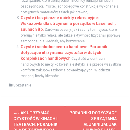
rozwiązanie, które cenią sobie miłośnicy funkcjonalności i
oszczędności. Proste, jednobiegowe konstrukcje wykonane z
dostępnych materiałów, takich jak drewno,...
Czyste i bezpieczne obiekty rekreacyjne:
Wskazówki dla utrzymania porządku w basenach,
saunach itp.
Zarówno baseny, jak i sauny to miejsca, które
oferują nie tylko relaks, ale także aktywność fizyczną i poprawę
samopoczucia. Jednak, aby korzystanie...
Czyste i schludne centra handlowe: Poradniki
dotyczące utrzymania czystości w dużych
kompleksach handlowych
Czystość w centrach
handlowych to nie tylko kwestia estetyki, ale przede wszystkim
komfortu zakupów i zdrowia odwiedzających. W obliczu
rosnącej liczby klientów...
Sprzątanie
Zobacz
←
JAK UTRZYMAĆ
PORADNIKI DOTYCZĄCE
wpisy
CZYSTOŚĆ W KINACH I
SPRZĄTANIA
TEATRACH: PORADNIKI
ALUMINIUM: JAK