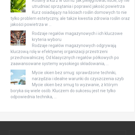
Rośliny a kurz w domu: jak pielęgnować liście, by nie
utrudniać sprzątania i poprawić jakość powietrza
Kurz osiadający na liściach roślin domowych to nie
tylko problem estetyczny, ale także kwestia zdrowia roślin oraz
jakości powietrza w …
Rodzaje regałów magazynowych i ich kluczowe
kryteria wyboru
Rodzaje regałów magazynowych odgrywają
kluczową rolę w efektywnej organizacji przestrzeni
przechowalniczej. Od klasycznych regałów półkowych po
zaawansowane systemy wysokiego składowania, …
Mycie okien bez smug: sprawdzone techniki,
narzędzia i idealne warunki do czyszczenia szyb
Mycie okien bez smug to wyzwanie, z którym
boryka się wiele osób. Kluczem do sukcesu jest nie tylko
odpowiednia technika, …