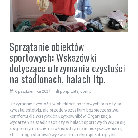
Sprzątanie obiektów
sportowych: Wskazówki
dotyczące utrzymania czystości
na stadionach, halach itp.
6 października 2021
posprzataj.com.pl
Utrzymanie czystości w obiektach sportowych to nie tylko
kwestia estetyki, ale przede wszystkim bezpieczeństwa i
komfortu dla wszystkich użytkowników. Organizacja
wydarzeń na stadionach czy w halach sportowych wiąże się
z ogromnym ruchem i różnorodnymi zanieczyszczeniami,
które mogą stanowić wyzwanie dla ekip sprzątających.