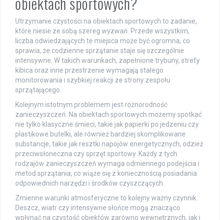
obiektach sportowych?
Utrzymanie czystości na obiektach sportowych to zadanie,
które niesie ze sobą szereg wyzwań. Przede wszystkim,
liczba odwiedzających te miejsca może być ogromna, co
sprawia, że codzienne sprzątanie staje się szczególnie
intensywne. W takich warunkach, zapełnione trybuny, strefy
kibica oraz inne przestrzenie wymagają stałego
monitorowania i szybkiej reakcji ze strony zespołu
sprzątającego.
Kolejnym istotnym problemem jest różnorodność
zanieczyszczeń. Na obiektach sportowych możemy spotkać
nie tylko klasyczne śmieci, takie jak papierki po jedzeniu czy
plastikowe butelki, ale również bardziej skomplikowane
substancje, takie jak resztki napojów energetycznych, odzież
przeciwsłoneczna czy sprzęt sportowy. Każdy z tych
rodzajów zanieczyszczeń wymaga odmiennego podejścia i
metod sprzątania, co wiąże się z koniecznością posiadania
odpowiednich narzędzi i środków czyszczących.
Zmienne warunki atmosferyczne to kolejny ważny czynnik.
Deszcz, wiatr czy intensywne słońce mogą znacząco
wpłynąć na czystość obiektów zarówno wewnętrznych, jak i