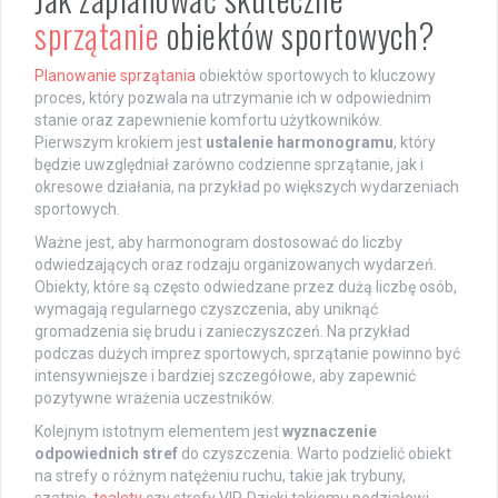
sprzątanie
obiektów sportowych?
Planowanie sprzątania
obiektów sportowych to kluczowy
proces, który pozwala na utrzymanie ich w odpowiednim
stanie oraz zapewnienie komfortu użytkowników.
Pierwszym krokiem jest
ustalenie harmonogramu
, który
będzie uwzględniał zarówno codzienne sprzątanie, jak i
okresowe działania, na przykład po większych wydarzeniach
sportowych.
Ważne jest, aby harmonogram dostosować do liczby
odwiedzających oraz rodzaju organizowanych wydarzeń.
Obiekty, które są często odwiedzane przez dużą liczbę osób,
wymagają regularnego czyszczenia, aby uniknąć
gromadzenia się brudu i zanieczyszczeń. Na przykład
podczas dużych imprez sportowych, sprzątanie powinno być
intensywniejsze i bardziej szczegółowe, aby zapewnić
pozytywne wrażenia uczestników.
Kolejnym istotnym elementem jest
wyznaczenie
odpowiednich stref
do czyszczenia. Warto podzielić obiekt
na strefy o różnym natężeniu ruchu, takie jak trybuny,
szatnie,
toalety
czy strefy VIP. Dzięki takiemu podziałowi