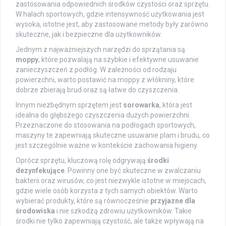
zastosowania odpowiednich środków czystości oraz sprzętu.
W halach sportowych, gdzie intensywność użytkowania jest
wysoka, istotne jest, aby zastosowane metody były zarówno
skuteczne, jak i bezpieczne dla użytkowników.
Jednym z najważniejszych narzędzi do sprzątania są
moppy
, które pozwalają na szybkie i efektywne usuwanie
zanieczyszczeń z podłóg. W zależności od rodzaju
powierzchni, warto postawić na moppy z włókniny, które
dobrze zbierają brud oraz są łatwe do czyszczenia.
Innym niezbędnym sprzętem jest
sorowarka
, która jest
idealna do głębszego czyszczenia dużych powierzchni.
Przeznaczone do stosowania na podłogach sportowych,
maszyny te zapewniają skuteczne usuwanie plam i brudu, co
jest szczególnie ważne w kontekście zachowania higieny.
Oprócz sprzętu, kluczową rolę odgrywają
środki
dezynfekujące
. Powinny one być skuteczne w zwalczaniu
bakterii oraz wirusów, co jest niezwykle istotne w miejscach,
gdzie wiele osób korzysta z tych samych obiektów. Warto
wybierać produkty, które są równocześnie
przyjazne dla
środowiska
i nie szkodzą zdrowiu użytkowników. Takie
środki nie tylko zapewniają czystość, ale także wpływają na