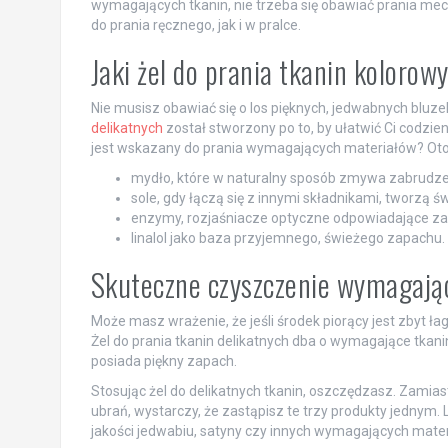
wymagających tkanin, nie trzeba się obawiać prania me
do prania ręcznego, jak i w pralce.
Jaki żel do prania tkanin koloro
Nie musisz obawiać się o los pięknych, jedwabnych bluze
delikatnych
został stworzony po to, by ułatwić Ci codzie
jest wskazany do prania wymagających materiałów? Oto 
mydło, które w naturalny sposób zmywa zabrudzen
sole, gdy łączą się z innymi składnikami, tworzą
enzymy, rozjaśniacze optyczne odpowiadające za u
linalol jako baza przyjemnego, świeżego zapachu.
Skuteczne czyszczenie wymagając
Może masz wrażenie, że jeśli środek piorący jest zbyt łag
Żel do prania tkanin delikatnych dba o wymagające tkani
posiada piękny zapach.
Stosując żel do delikatnych tkanin, oszczędzasz. Zamias
ubrań, wystarczy, że zastąpisz te trzy produkty jednym.
jakości jedwabiu, satyny czy innych wymagających mater