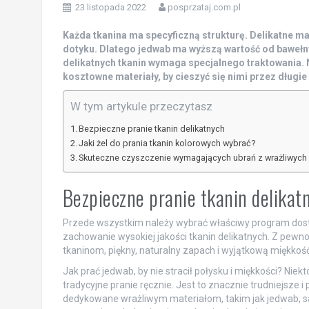
23 listopada 2022
posprzataj.com.pl
Każda tkanina ma specyficzną strukturę. Delikatne mat
dotyku. Dlatego jedwab ma wyższą wartość od bawełny
delikatnych tkanin wymaga specjalnego traktowania. N
kosztowne materiały, by cieszyć się nimi przez długie 
W tym artykule przeczytasz
Bezpieczne pranie tkanin delikatnych
Jaki żel do prania tkanin kolorowych wybrać?
Skuteczne czyszczenie wymagających ubrań z wrażliwych
Bezpieczne pranie tkanin delikat
Przede wszystkim należy wybrać właściwy program dost
zachowanie wysokiej jakości tkanin delikatnych. Z pewno
tkaninom, piękny, naturalny zapach i wyjątkową miękkość
Jak prać jedwab, by nie stracił połysku i miękkości? Niekt
tradycyjne pranie ręcznie. Jest to znacznie trudniejsze
dedykowane wrażliwym materiałom, takim jak jedwab, sa