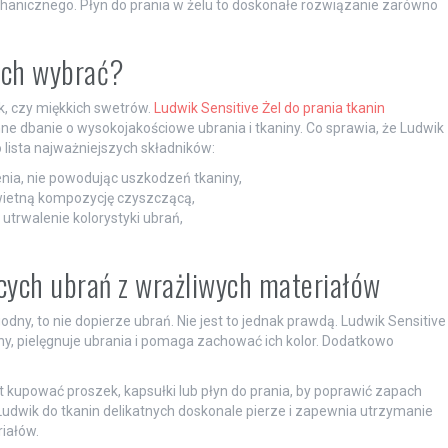
chanicznego. Płyn do prania w żelu to doskonałe rozwiązanie zarówno
wych wybrać?
k, czy miękkich swetrów.
Ludwik Sensitive Żel do prania tkanin
nne dbanie o wysokojakościowe ubrania i tkaniny. Co sprawia, że Ludwik
lista najważniejszych składników:
ia, nie powodując uszkodzeń tkaniny,
 świetną kompozycję czyszczącą,
trwalenie kolorystyki ubrań,
ych ubrań z wrażliwych materiałów
odny, to nie dopierze ubrań. Nie jest to jednak prawdą. Ludwik Sensitive
ny, pielęgnuje ubrania i pomaga zachować ich kolor. Dodatkowo
t kupować proszek, kapsułki lub płyn do prania, by poprawić zapach
 Ludwik do tkanin delikatnych doskonale pierze i zapewnia utrzymanie
iałów.