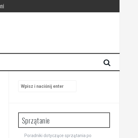
ni
pracy
Szukaj:
Sprzątanie
Poradniki dotyczące sprzątania po