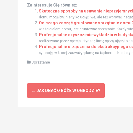
Zainteresuje Cię również:
Skuteczne sposoby na usuwanie nieprzyjemnych
domu mogą być nie tylko uciążliwe, ale też wpływać negat
Od czego zacząć gruntowane sprzątanie domu
właścicielem domu, jest gruntowne sprzątanie. Każdy wie,
Profesjonalne czyszczenie wykładzin w budynk
realizowane przez specjalistyczną firmę sprzątającą to n
Profesjonalne urządzenia do ekstrakcyjnego 
sytuację, w której zauważył plamę na tapicerce. Niestety 
Sprzątanie
Zobacz
←
JAK DBAĆ O RÓŻE W OGRODZIE?
wpisy