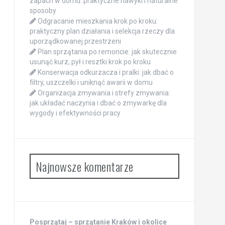
zapach w domu: praktyczne nawyki i naturalne
sposoby
Odgracanie mieszkania krok po kroku:
praktyczny plan działania i selekcja rzeczy dla
uporządkowanej przestrzeni
Plan sprzątania po remoncie: jak skutecznie
usunąć kurz, pył i resztki krok po kroku
Konserwacja odkurzacza i pralki: jak dbać o
filtry, uszczelki i uniknąć awarii w domu
Organizacja zmywania i strefy zmywania:
jak układać naczynia i dbać o zmywarkę dla
wygody i efektywności pracy
Najnowsze komentarze
Posprzątaj – sprzątanie Kraków i okolice