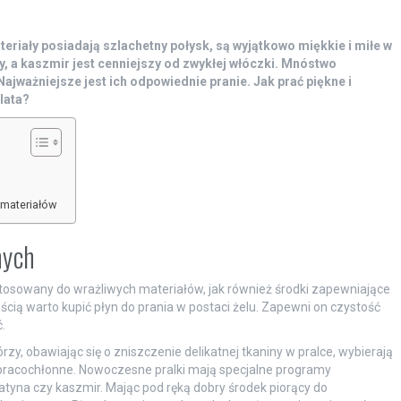
eriały posiadają szlachetny połysk, są wyjątkowo miękkie i miłe w
, a kaszmir jest cenniejszy od zwykłej włóczki. Mnóstwo
ajważniejsze jest ich odpowiednie pranie. Jak prać piękne i
lata?
 materiałów
nych
osowany do wrażliwych materiałów, jak również środki zapewniające
ścią warto kupić płyn do prania w postaci żelu. Zapewni on czystość
.
órzy, obawiając się o zniszczenie delikatnej tkaniny w pralce, wybierają
 i pracochłonne. Nowoczesne pralki mają specjalne programy
tyna czy kaszmir. Mając pod ręką dobry środek piorący do