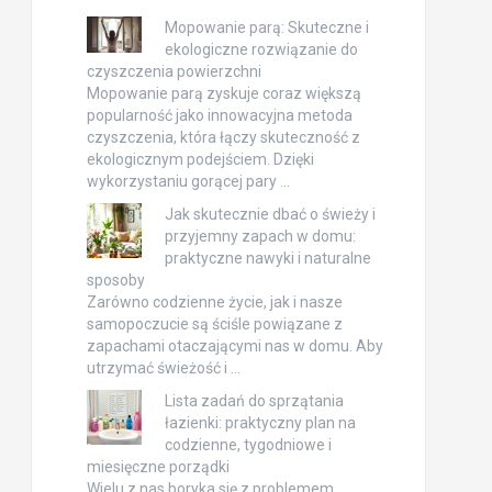
Mopowanie parą: Skuteczne i
ekologiczne rozwiązanie do
czyszczenia powierzchni
Mopowanie parą zyskuje coraz większą
popularność jako innowacyjna metoda
czyszczenia, która łączy skuteczność z
ekologicznym podejściem. Dzięki
wykorzystaniu gorącej pary …
Jak skutecznie dbać o świeży i
przyjemny zapach w domu:
praktyczne nawyki i naturalne
sposoby
Zarówno codzienne życie, jak i nasze
samopoczucie są ściśle powiązane z
zapachami otaczającymi nas w domu. Aby
utrzymać świeżość i …
Lista zadań do sprzątania
łazienki: praktyczny plan na
codzienne, tygodniowe i
miesięczne porządki
Wielu z nas boryka się z problemem