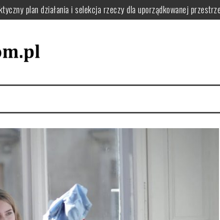
tyczny plan działania i selekcja rzeczy dla uporządkowanej przestrze
ie usunąć kurz, pył i resztki krok po kroku
o filtry, uszczelki i uniknąć awarii w domu
 jak układać naczynia i dbać o zmywarkę dla wygody i efektywności 
 zaplanować funkcjonalną pralnię i uniknąć bałaganu
 zapach w domu: praktyczne nawyki i naturalne sposoby