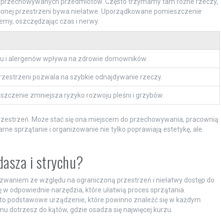
do przechowywanych przedmiotów. Często trzymamy tam różne rzeczy,
aconej przestrzeni bywa niełatwe. Uporządkowane pomieszczenie
emy, oszczędzając czas i nerwy.
zu i alergenów wpływa na zdrowie domowników.
rzestrzeni pozwala na szybkie odnajdywanie rzeczy.
szczenie zmniejsza ryzyko rozwoju pleśni i grzybów.
przestrzeń. Może stać się ona miejscem do przechowywania, pracownią
e sprzątanie i organizowanie nie tylko poprawiają estetykę, ale
dasza i strychu?
zwaniem ze względu na ograniczoną przestrzeń i niełatwy dostęp do
ię w odpowiednie narzędzia, które ułatwią proces sprzątania.
to podstawowe urządzenie, które powinno znaleźć się w każdym
mu dotrzesz do kątów, gdzie osadza się najwięcej kurzu.