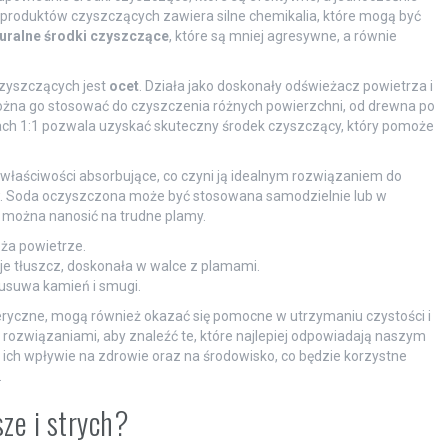
h produktów czyszczących zawiera silne chemikalia, które mogą być
uralne środki czyszczące
, które są mniej agresywne, a równie
czyszczących jest
ocet
. Działa jako doskonały odświeżacz powietrza i
żna go stosować do czyszczenia różnych powierzchni, od drewna po
jach 1:1 pozwala uzyskać skuteczny środek czyszczący, który pomoże
 właściwości absorbujące, co czyni ją idealnym rozwiązaniem do
ów. Soda oczyszczona może być stosowana samodzielnie lub w
rą można nanosić na trudne plamy.
eża powietrze.
uje tłuszcz, doskonała w walce z plamami.
 usuwa kamień i smugi.
i eteryczne, mogą również okazać się pomocne w utrzymaniu czystości i
ozwiązaniami, aby znaleźć te, które najlepiej odpowiadają naszym
ich wpływie na zdrowie oraz na środowisko, co będzie korzystne
.
ze i strych?