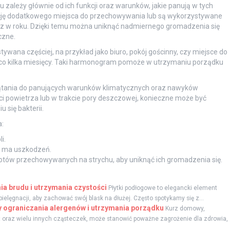
 zależy głównie od ich funkcji oraz warunków, jakie panują w tych
nkcję dodatkowego miejsca do przechowywania lub są wykorzystywane
raz w roku. Dzięki temu można uniknąć nadmiernego gromadzenia się
czne.
ywana częściej, na przykład jako biuro, pokój gościnny, czy miejsce do
e co kilka miesięcy. Taki harmonogram pomoże w utrzymaniu porządku
zątania do panujących warunków klimatycznych oraz nawyków
ci powietrza lub w trakcie pory deszczowej, konieczne może być
 się bakterii.
:
i.
ie ma uszkodzeń.
otów przechowywanych na strychu, aby uniknąć ich gromadzenia się.
a brudu i utrzymania czystości
Płytki podłogowe to elegancki element
lęgnacji, aby zachować swój blask na dłużej. Często spotykamy się z...
 ograniczania alergenów i utrzymania porządku
Kurz domowy,
ąt oraz wielu innych cząsteczek, może stanowić poważne zagrożenie dla zdrowia,