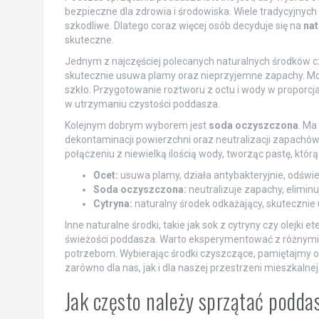
bezpieczne dla zdrowia i środowiska. Wiele tradycyjnyc
szkodliwe. Dlatego coraz więcej osób decyduje się na
nat
skuteczne.
Jednym z najczęściej polecanych naturalnych środków 
skutecznie usuwa plamy oraz nieprzyjemne zapachy. Mo
szkło. Przygotowanie roztworu z octu i wody w proporc
w utrzymaniu czystości poddasza.
Kolejnym dobrym wyborem jest
soda oczyszczona
. Ma
dekontaminacji powierzchni oraz neutralizacji zapach
połączeniu z niewielką ilością wody, tworząc pastę, któ
Ocet:
usuwa plamy, działa antybakteryjnie, odświ
Soda oczyszczona:
neutralizuje zapachy, elimin
Cytryna:
naturalny środek odkażający, skutecznie
Inne naturalne środki, takie jak sok z cytryny czy olejk
świeżości poddasza. Warto eksperymentować z różnymi r
potrzebom. Wybierając środki czyszczące, pamiętajmy o 
zarówno dla nas, jak i dla naszej przestrzeni mieszkalnej
Jak często należy sprzątać poddas