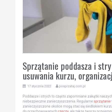
Sprzątanie poddasza i str
usuwania kurzu, organizac
17 stycznia 2022
posprzataj.com.pl
Poddasze i strych to często zapomniane zakątki naszyc
niebezpieczne zanieczyszczenia. Regularne
sprzątanie
zanieczyszczone okolice mogą stać się siedliskiem kurz
do przechowywanych
rzeczy
, ale także tworzy przyjem