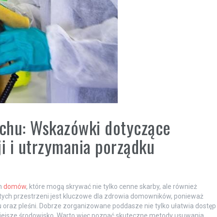
ychu: Wskazówki dotyczące
ji i utrzymania porządku
h
domów
, które mogą skrywać nie tylko cenne skarby, ale również
tych przestrzeni jest kluczowe dla zdrowia domowników, ponieważ
u oraz pleśni. Dobrze zorganizowane poddasze nie tylko ułatwia dostęp
niejsze środowisko. Warto więc poznać skuteczne metody usuwania