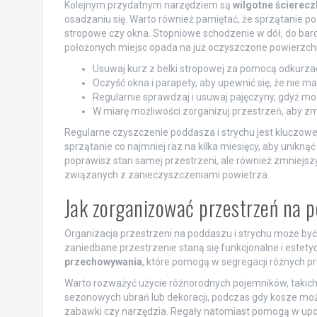
Kolejnym przydatnym narzędziem są
wilgotne ścierecz
osadzaniu się. Warto również pamiętać, że sprzątanie 
stropowe czy okna. Stopniowe schodzenie w dół, do bardzi
położonych miejsc opada na już oczyszczone powierzch
Usuwaj kurz z belki stropowej za pomocą odkurzacz
Oczyść okna i parapety, aby upewnić się, że nie ma
Regularnie sprawdzaj i usuwaj pajęczyny, gdyż mo
W miarę możliwości zorganizuj przestrzeń, aby zm
Regularne czyszczenie poddasza i strychu jest kluczowe
sprzątanie co najmniej raz na kilka miesięcy, aby unikną
poprawisz stan samej przestrzeni, ale również zmniejsz
związanych z zanieczyszczeniami powietrza.
Jak zorganizować przestrzeń na p
Organizacja przestrzeni na poddaszu i strychu może być
zaniedbane przestrzenie staną się funkcjonalne i este
przechowywania
, które pomogą w segregacji różnych p
Warto rozważyć użycie różnorodnych pojemników, takich
sezonowych ubrań lub dekoracji, podczas gdy kosze mo
zabawki czy narzędzia. Regały natomiast pomogą w upo