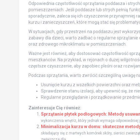
Odpowiednia częstotliwość sprzątania poddasza i strychu
pomieszczeniach. Jeśli poddasze lub strych pełnią fu
sporadycznie, zaleca się ich czyszczenie przynajmniej 
kurzu i zanieczyszczeń, które mogą stać się problematy
W sytuacjach, gdy przestrzeń na poddaszu jest wykorzyst
zabawy dla dzieci, warto zadbać o regularne sprzątani
oraz zdrowego mikroklimatu w pomieszczeniach.
Ważne jest również, aby dostosować częstotliwość spr
mieszkańców. Na przykład, w rejonach o dużej wilgotnoś
częstsze czyszczenie, aby zapobiec pleśni oraz rozwijaniu
Podczas sprzątania, warto zwrócić szczególną uwagę na
Usunięcie kurzu z wszelkich powierzchni oraz mebl
Sprawdzenie stanu izolacji, aby upewnić się, że n
Regularne przeglądanie i porządkowanie przedmi
Zainteresuje Cię również:
Sprzątanie płytek podłogowych: Metody usuwani
wykończenia wnętrz, który jednak wymaga odpowiedniej pie
Minimalizacja kurzu w domu: skuteczne metody
składający się z martwych komórek skóry, sierści zwierz
zwłaszcza dla...