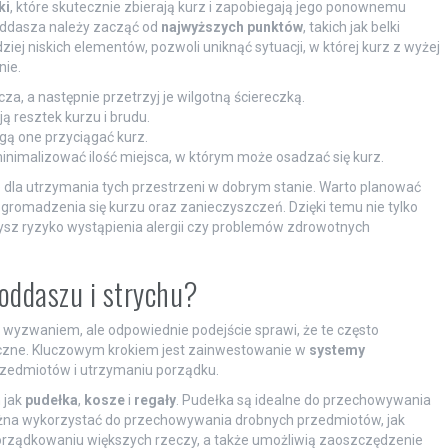
ki
, które skutecznie zbierają kurz i zapobiegają jego ponownemu
poddasza należy zacząć od
najwyższych punktów
, takich jak belki
ej niskich elementów, pozwoli uniknąć sytuacji, w której kurz z wyżej
nie.
a, a następnie przetrzyj je wilgotną ściereczką.
ją resztek kurzu i brudu.
gą one przyciągać kurz.
inimalizować ilość miejsca, w którym może osadzać się kurz.
 dla utrzymania tych przestrzeni w dobrym stanie. Warto planować
ć gromadzenia się kurzu oraz zanieczyszczeń. Dzięki temu nie tylko
ysz ryzyko wystąpienia alergii czy problemów zdrowotnych
oddaszu i strychu?
 wyzwaniem, ale odpowiednie podejście sprawi, że te często
tyczne. Kluczowym krokiem jest zainwestowanie w
systemy
rzedmiotów i utrzymaniu porządku.
 jak
pudełka
,
kosze
i
regały
. Pudełka są idealne do przechowywania
żna wykorzystać do przechowywania drobnych przedmiotów, jak
rządkowaniu większych rzeczy, a także umożliwią zaoszczędzenie