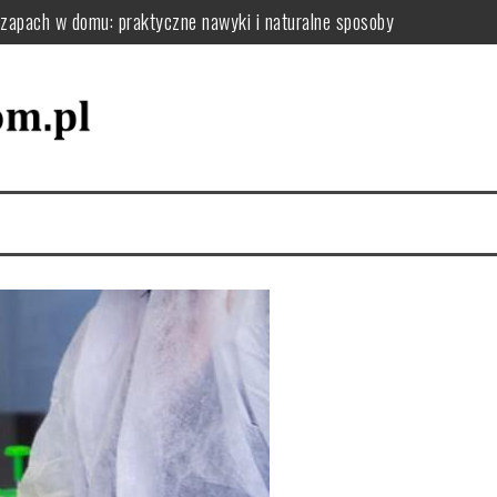
 zapach w domu: praktyczne nawyki i naturalne sposoby
tyczny plan działania i selekcja rzeczy dla uporządkowanej przestrze
ie usunąć kurz, pył i resztki krok po kroku
o filtry, uszczelki i uniknąć awarii w domu
 jak układać naczynia i dbać o zmywarkę dla wygody i efektywności 
 zaplanować funkcjonalną pralnię i uniknąć bałaganu