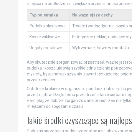
miejsca na podłodze, co zwiększa przestronność pomie
Typ pojemnika
Najważniejsze cechy
Pudełka plastikowe
Trwałe i wodoodporne, często p
Kosze wiklinowe
Estetyczne i lekkie, nadające sty
Regały metalowe
Wytrzymałe, łatwe w montażu
Aby skutecznie zorganizować przestrzeń, ważne jest r
pudełka i kosze ułatwią szybkie odnalezienie potrzebny
etykiety, by jasno wskazywały zawartość każdego pojem
przestrzeniach.
Ostatnim krokiem w organizacji poddasza lub strychu jes
przedmiotów. Dzięki temu przestrzeń stanie się bardzi
Pamiętaj, że dobrze zorganizowana przestrzeń nie tylko 
miejscem do spędzania czasu.
Jakie środki czyszczące są najle
Podczas sprzątania poddasza istotne jest, aby wybrać o