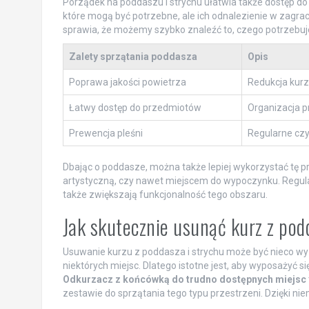
Porządek na poddaszu i strychu ułatwia także dostęp 
które mogą być potrzebne, ale ich odnalezienie w zagr
sprawia, że możemy szybko znaleźć to, czego potrzebuj
Zalety sprzątania poddasza
Opis
Poprawa jakości powietrza
Redukcja kur
Łatwy dostęp do przedmiotów
Organizacja p
Prewencja pleśni
Regularne czy
Dbając o poddasze, można także lepiej wykorzystać tę 
artystyczną, czy nawet miejscem do wypoczynku. Regularn
także zwiększają funkcjonalność tego obszaru.
Jak skutecznie usunąć kurz z pod
Usuwanie kurzu z poddasza i strychu może być nieco wy
niektórych miejsc. Dlatego istotne jest, aby wyposażyć s
Odkurzacz z końcówką do trudno dostępnych miejsc
zestawie do sprzątania tego typu przestrzeni. Dzięki nie