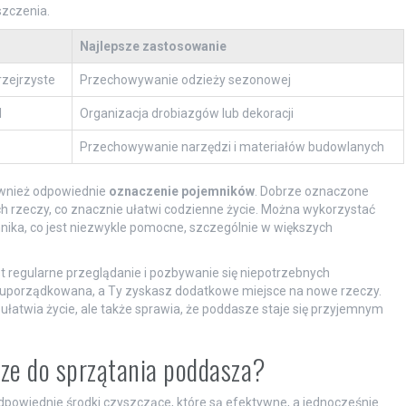
szczenia.
Najlepsze zastosowanie
rzejrzyste
Przechowywanie odzieży sezonowej
l
Organizacja drobiazgów lub dekoracji
Przechowywanie narzędzi i materiałów budowlanych
ównież odpowiednie
oznaczenie pojemników
. Dobrze oznaczone
ch rzeczy, co znacznie ułatwi codzienne życie. Można wykorzystać
nika, co jest niezwykle pomocne, szczególnie w większych
t regularne przeglądanie i pozbywanie się niepotrzebnych
ej uporządkowana, a Ty zyskasz dodatkowe miejsce na nowe rzeczy.
ułatwia życie, ale także sprawia, że poddasze staje się przyjemnym
psze do sprzątania poddasza?
dpowiednie środki czyszczące, które są efektywne, a jednocześnie