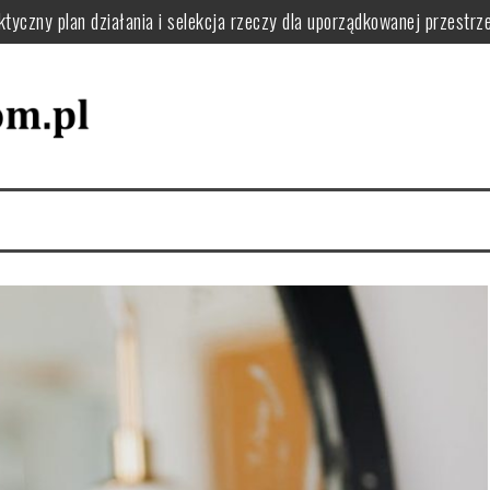
ie usunąć kurz, pył i resztki krok po kroku
o filtry, uszczelki i uniknąć awarii w domu
 jak układać naczynia i dbać o zmywarkę dla wygody i efektywności 
 zaplanować funkcjonalną pralnię i uniknąć bałaganu
 zapach w domu: praktyczne nawyki i naturalne sposoby