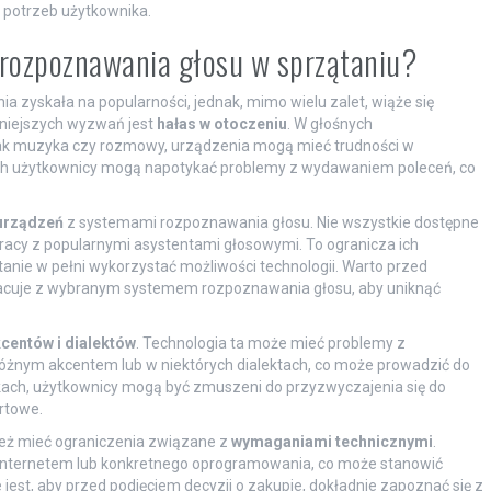
h potrzeb użytkownika.
i rozpoznawania głosu w sprzątaniu?
 zyskała na popularności, jednak, mimo wielu zalet, wiąże się
niejszych wyzwań jest
hałas w otoczeniu
. W głośnych
 jak muzyka czy rozmowy, urządzenia mogą mieć trudności w
ch użytkownicy mogą napotykać problemy z wydawaniem poleceń, co
urządzeń
z systemami rozpoznawania głosu. Nie wszystkie dostępne
racy z popularnymi asystentami głosowymi. To ogranicza ich
anie w pełni wykorzystać możliwości technologii. Warto przed
acuje z wybranym systemem rozpoznawania głosu, aby uniknąć
centów i dialektów
. Technologia ta może mieć problemy z
żnym akcentem lub w niektórych dialektach, co może prowadzić do
dkach, użytkownicy mogą być zmuszeni do przyzwyczajenia się do
rtowe.
eż mieć ograniczenia związane z
wymaganiami technicznymi
.
 internetem lub konkretnego oprogramowania, co może stanowić
 jest, aby przed podjęciem decyzji o zakupie, dokładnie zapoznać się z