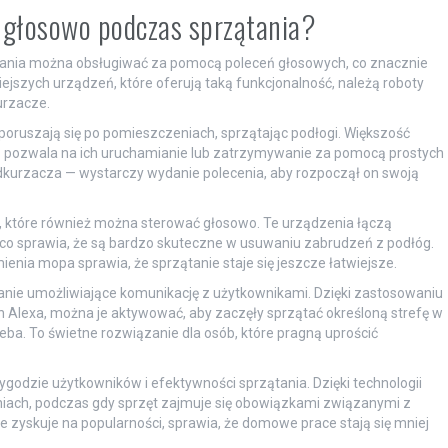
 głosowo podczas sprzątania?
ątania można obsługiwać za pomocą poleceń głosowych, co znacznie
ejszych urządzeń, które oferują taką funkcjonalność, należą roboty
urzacze.
poruszają się po pomieszczeniach, sprzątając podłogi. Większość
 pozwala na ich uruchamianie lub zatrzymywanie za pomocą prostych
dkurzacza — wystarczy wydanie polecenia, aby rozpoczął on swoją
, które również można sterować głosowo. Te urządzenia łączą
o sprawia, że są bardzo skuteczne w usuwaniu zabrudzeń z podłóg.
nia mopa sprawia, że sprzątanie staje się jeszcze łatwiejsze.
ie umożliwiające komunikację z użytkownikami. Dzięki zastosowaniu
 Alexa, można je aktywować, aby zaczęły sprzątać określoną strefę w
eba. To świetne rozwiązanie dla osób, które pragną uprościć
godzie użytkowników i efektywności sprzątania. Dzięki technologii
iach, podczas gdy sprzęt zajmuje się obowiązkami związanymi z
e zyskuje na popularności, sprawia, że domowe prace stają się mniej