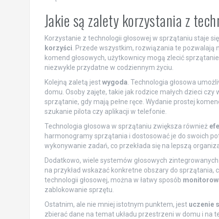
Jakie są zalety korzystania z tec
Korzystanie z technologii głosowej w sprzątaniu staje s
korzyści
. Przede wszystkim, rozwiązania te pozwalają
komend głosowych, użytkownicy mogą zlecić sprzątanie
niezwykle przydatne w codziennym życiu.
Kolejną zaletą jest
wygoda
. Technologia głosowa umożl
domu. Osoby zajęte, takie jak rodzice małych dzieci czy 
sprzątanie, gdy mają pełne ręce. Wydanie prostej kome
szukanie pilota czy aplikacji w telefonie.
Technologia głosowa w sprzątaniu zwiększa również
ef
harmonogramy sprzątania i dostosować je do swoich po
wykonywanie zadań, co przekłada się na lepszą organiz
Dodatkowo, wiele systemów głosowych zintegrowanych 
na przykład wskazać konkretne obszary do sprzątania, c
technologii głosowej, można w łatwy sposób
monitorowa
zablokowanie sprzętu.
Ostatnim, ale nie mniej istotnym punktem, jest
uczenie s
zbierać dane na temat układu przestrzeni w domu i na t