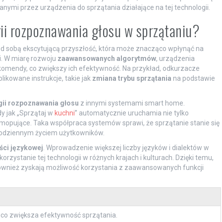
mi przez urządzenia do sprzątania działające na tej technologii.
gii rozpoznawania głosu w sprzątaniu?
d sobą ekscytującą przyszłość, która może znacząco wpłynąć na
i. W miarę rozwoju
zaawansowanych algorytmów
, urządzenia
 komendy, co zwiększy ich efektywność. Na przykład, odkurzacze
kowane instrukcje, takie jak
zmiana trybu sprzątania
na podstawie
gii rozpoznawania głosu
z innymi systemami smart home.
 jak „Sprzątaj w
kuchni
” automatycznie uruchamia nie tylko
y mopujące. Taka współpraca systemów sprawi, że sprzątanie stanie się
codziennym życiem użytkowników.
ści językowej
. Wprowadzenie większej liczby języków i dialektów w
ystanie tej technologii w różnych krajach i kulturach. Dzięki temu,
 również zyskają możliwość korzystania z zaawansowanych funkcji
co zwiększa efektywność sprzątania.