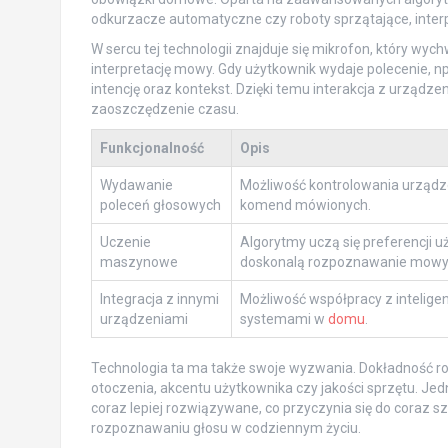
odkurzacze automatyczne czy roboty sprzątające, inte
W sercu tej technologii znajduje się mikrofon, który wy
interpretację mowy. Gdy użytkownik wydaje polecenie, n
intencję oraz kontekst. Dzięki temu interakcja z urządzen
zaoszczędzenie czasu.
Funkcjonalność
Opis
Wydawanie
Możliwość kontrolowania urząd
poleceń głosowych
komend mówionych.
Uczenie
Algorytmy uczą się preferencji u
maszynowe
doskonalą rozpoznawanie mowy
Integracja z innymi
Możliwość współpracy z intelige
urządzeniami
systemami w
domu
.
Technologia ta ma także swoje wyzwania. Dokładność 
otoczenia, akcentu użytkownika czy jakości sprzętu. Je
coraz lepiej rozwiązywane, co przyczynia się do coraz
rozpoznawaniu głosu w codziennym życiu.