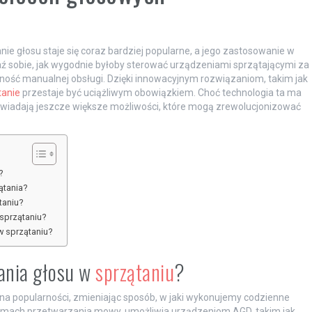
e głosu staje się coraz bardziej popularne, a jego zastosowanie w
ź sobie, jak wygodnie byłoby sterować urządzeniami sprzątającymi za
ność manualnej obsługi. Dzięki innowacyjnym rozwiązaniom, takim jak
tanie
przestaje być uciążliwym obowiązkiem. Choć technologia ta ma
powiadają jeszcze większe możliwości, które mogą zrewolucjonizować
?
ątania?
taniu?
 sprzątaniu?
w sprzątaniu?
wania głosu w
sprzątaniu
?
na popularności, zmieniając sposób, w jaki wykonujemy codzienne
mach przetwarzania mowy, umożliwia urządzeniom AGD, takim jak