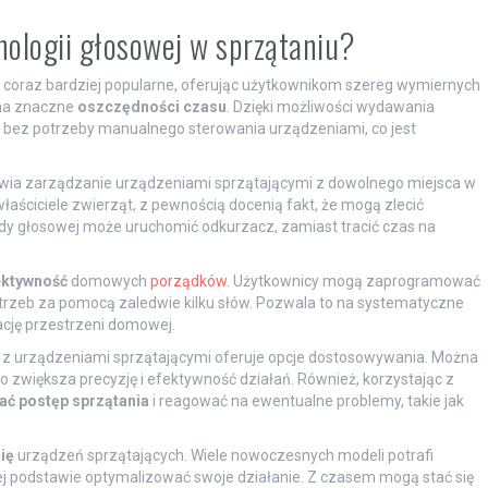
hnologii głosowej w sprzątaniu?
ię coraz bardziej popularne, oferując użytkownikom szereg wymiernych
 na znaczne
oszczędności czasu
. Dzięki możliwości wydawania
 bez potrzeby manualnego sterowania urządzeniami, co jest
iwia zarządzanie urządzeniami sprzątającymi z dowolnego miejsca w
właściciele zwierząt, z pewnością docenią fakt, że mogą zlecić
ndy głosowej może uruchomić odkurzacz, zamiast tracić czas na
ektywność
domowych
porządków
. Użytkownicy mogą zaprogramować
trzeb za pomocą zaledwie kilku słów. Pozwala to na systematyczne
ację przestrzeni domowej.
z urządzeniami sprzątającymi oferuje opcje dostosowywania. Można
o zwiększa precyzję i efektywność działań. Również, korzystając z
ć postęp sprzątania
i reagować na ewentualne problemy, takie jak
ię
urządzeń sprzątających. Wiele nowoczesnych modeli potrafi
ej podstawie optymalizować swoje działanie. Z czasem mogą stać się