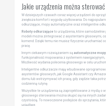
Jakie urządzenia można sterować
W dzisiejszych czasach coraz więcej urządzeń do sprz
zwiększa komfort i wygodę użytkowania. Do najpopularni
odkurzające, mopy automatyczne oraz inteligentne odk
Roboty odkurzające
to urządzenia, które samodzielnie 
modeli można zintegrować z asystentami głosowymi, co
komend. Dzięki temu nie musisz fizycznie uruchamiać o
pracę.
Innym ciekawym rozwiązaniem są
automatyczne mopy
funkcjonalność mopowania z systemem nawigacyjnym, c
Możliwość wydania polecenia głosowego w celu uruchomie
Inteligentne odkurzacze mają wbudowane oprogramowan
asystentów głosowych, jak Google Assistant czy Amazon
domu lub wstrzymywać ich pracę, gdy zajdzie taka potrz
codzienną rutynę.
Wszystkie te urządzenia są zaprojektowane z myślą o wy
głosowego sterowania można skupić się na innych zadan
czystością. To nowoczesne podejście do sprzątania, któr
uciążliwe.