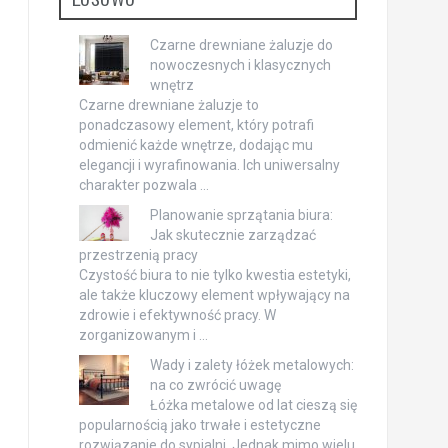
Czarne drewniane żaluzje do
nowoczesnych i klasycznych
wnętrz
Czarne drewniane żaluzje to
ponadczasowy element, który potrafi
odmienić każde wnętrze, dodając mu
elegancji i wyrafinowania. Ich uniwersalny
charakter pozwala …
Planowanie sprzątania biura:
Jak skutecznie zarządzać
przestrzenią pracy
Czystość biura to nie tylko kwestia estetyki,
ale także kluczowy element wpływający na
zdrowie i efektywność pracy. W
zorganizowanym i …
Wady i zalety łóżek metalowych:
na co zwrócić uwagę
Łóżka metalowe od lat cieszą się
popularnością jako trwałe i estetyczne
rozwiązanie do sypialni. Jednak mimo wielu