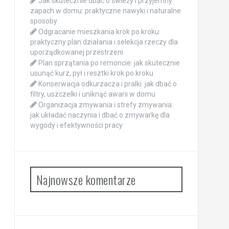
Jak skutecznie dbać o świeży i przyjemny
zapach w domu: praktyczne nawyki i naturalne
sposoby
Odgracanie mieszkania krok po kroku:
praktyczny plan działania i selekcja rzeczy dla
uporządkowanej przestrzeni
Plan sprzątania po remoncie: jak skutecznie
usunąć kurz, pył i resztki krok po kroku
Konserwacja odkurzacza i pralki: jak dbać o
filtry, uszczelki i uniknąć awarii w domu
Organizacja zmywania i strefy zmywania:
jak układać naczynia i dbać o zmywarkę dla
wygody i efektywności pracy
Najnowsze komentarze