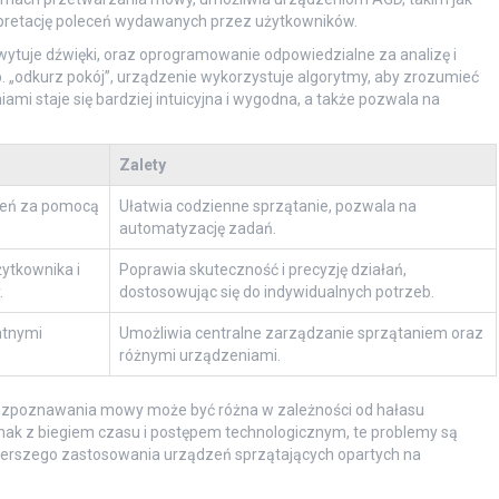
rpretację poleceń wydawanych przez użytkowników.
chwytuje dźwięki, oraz oprogramowanie odpowiedzialne za analizę i
p. „odkurz pokój”, urządzenie wykorzystuje algorytmy, aby zrozumieć
iami staje się bardziej intuicyjna i wygodna, a także pozwala na
Zalety
zeń za pomocą
Ułatwia codzienne sprzątanie, pozwala na
automatyzację zadań.
żytkownika i
Poprawia skuteczność i precyzję działań,
.
dostosowując się do indywidualnych potrzeb.
ntnymi
Umożliwia centralne zarządzanie sprzątaniem oraz
różnymi urządzeniami.
rozpoznawania mowy może być różna w zależności od hałasu
dnak z biegiem czasu i postępem technologicznym, te problemy są
 szerszego zastosowania urządzeń sprzątających opartych na