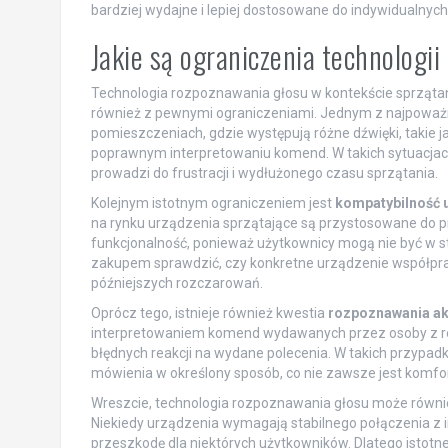
bardziej wydajne i lepiej dostosowane do indywidualnyc
Jakie są ograniczenia technologi
Technologia rozpoznawania głosu w kontekście sprzątania
również z pewnymi ograniczeniami. Jednym z najpoważ
pomieszczeniach, gdzie występują różne dźwięki, takie
poprawnym interpretowaniu komend. W takich sytuacja
prowadzi do frustracji i wydłużonego czasu sprzątania.
Kolejnym istotnym ograniczeniem jest
kompatybilność 
na rynku urządzenia sprzątające są przystosowane do p
funkcjonalność, ponieważ użytkownicy mogą nie być w st
zakupem sprawdzić, czy konkretne urządzenie współpr
późniejszych rozczarowań.
Oprócz tego, istnieje również kwestia
rozpoznawania ak
interpretowaniem komend wydawanych przez osoby z ró
błędnych reakcji na wydane polecenia. W takich przypa
mówienia w określony sposób, co nie zawsze jest komfo
Wreszcie, technologia rozpoznawania głosu może równi
Niekiedy urządzenia wymagają stabilnego połączenia z
przeszkodę dla niektórych użytkowników. Dlatego istotne