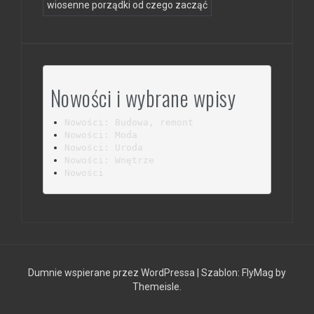
wiosenne porządki od czego zacząć
Nowości i wybrane wpisy
Nowości: Budowa, remont
Nowości: Moda
Nowości: Uroda
Nowości: Wnętrze
Nowości
Dumnie wspierane przez WordPressa
|
Szablon:
FlyMag
by
Themeisle.