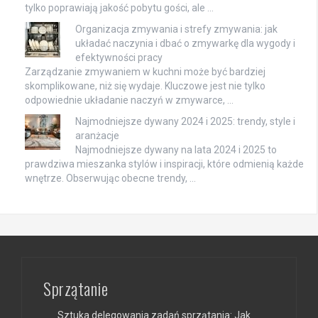
tylko poprawiają jakość pobytu gości, ale …
Organizacja zmywania i strefy zmywania: jak
układać naczynia i dbać o zmywarkę dla wygody i
efektywności pracy
Zarządzanie zmywaniem w kuchni może być bardziej
skomplikowane, niż się wydaje. Kluczowe jest nie tylko
odpowiednie układanie naczyń w zmywarce, …
Najmodniejsze dywany 2024 i 2025: trendy, style i
aranżacje
Najmodniejsze dywany na lata 2024 i 2025 to
prawdziwa mieszanka stylów i inspiracji, które odmienią każde
wnętrze. Obserwując obecne trendy, …
Sprzątanie
Sztuka delegowania zadań sprzątania: Jak