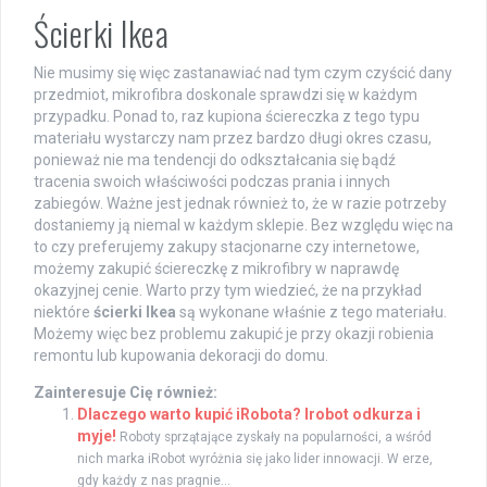
Ścierki Ikea
Nie musimy się więc zastanawiać nad tym czym czyścić dany
przedmiot, mikrofibra doskonale sprawdzi się w każdym
przypadku. Ponad to, raz kupiona ściereczka z tego typu
materiału wystarczy nam przez bardzo długi okres czasu,
ponieważ nie ma tendencji do odkształcania się bądź
tracenia swoich właściwości podczas prania i innych
zabiegów. Ważne jest jednak również to, że w razie potrzeby
dostaniemy ją niemal w każdym sklepie. Bez względu więc na
to czy preferujemy zakupy stacjonarne czy internetowe,
możemy zakupić ściereczkę z mikrofibry w naprawdę
okazyjnej cenie. Warto przy tym wiedzieć, że na przykład
niektóre
ścierki Ikea
są wykonane właśnie z tego materiału.
Możemy więc bez problemu zakupić je przy okazji robienia
remontu lub kupowania dekoracji do domu.
Zainteresuje Cię również:
Dlaczego warto kupić iRobota? Irobot odkurza i
myje!
Roboty sprzątające zyskały na popularności, a wśród
nich marka iRobot wyróżnia się jako lider innowacji. W erze,
gdy każdy z nas pragnie...