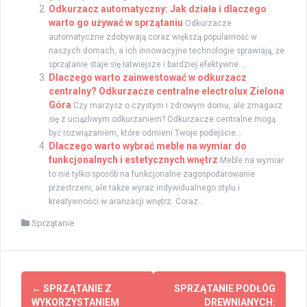
Odkurzacz automatyczny: Jak działa i dlaczego
warto go używać w sprzątaniu
Odkurzacze
automatyczne zdobywają coraz większą popularność w
naszych domach, a ich innowacyjne technologie sprawiają, że
sprzątanie staje się łatwiejsze i bardziej efektywne....
Dlaczego warto zainwestować w odkurzacz
centralny? Odkurzacze centralne electrolux Zielona
Góra
Czy marzysz o czystym i zdrowym domu, ale zmagasz
się z uciążliwym odkurzaniem? Odkurzacze centralne mogą
być rozwiązaniem, które odmieni Twoje podejście...
Dlaczego warto wybrać meble na wymiar do
funkcjonalnych i estetycznych wnętrz
Meble na wymiar
to nie tylko sposób na funkcjonalne zagospodarowanie
przestrzeni, ale także wyraz indywidualnego stylu i
kreatywności w aranżacji wnętrz. Coraz...
Sprzątanie
Zobacz
←
SPRZĄTANIE Z
SPRZĄTANIE PODŁÓG
wpisy
WYKORZYSTANIEM
DREWNIANYCH: