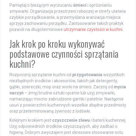
Pamiętaj o bieżącym wyrzucaniu
śmieci
i opróżnianiu
zmywarki. Organizacja przestrzeni roboczej w strefy ułatwia
szybkie porządkowanie, a przemyślana aranżacja miejsca
sprzyja zachowaniu porządku. Zastosowanie takich praktyk
pozwoli na długoterminowe
utrzymanie czystości w kuchni
.
Jak krok po kroku wykonywać
podstawowe czynności sprzątania
kuchni?
Rozpocznij sprzątanie kuchni od
przygotowania
wszystkich
niezbędnych środków i akcesoriów, takich jak detergenty,
gąbki, ściereczki, mop oraz worki na śmieci. Zacznij od
mycia
naczyń
– zmyj brudne sztuki ręcznie lub użyj zmywarki,
namaczając mocno zabrudzone garnki i patelnie. Następnie
usuń z powierzchni kuchennych wszelkie zbędne przedmioty
oraz przeterminowaną żywność z lodówki.
Kolejnym krokiem jest
czyszczenie zlewu
i baterii kuchennej.
Użyj odpowiednich środków czyszczących, aby zadbać o
higienę. Dobrym zwyczajem jest okresowe stosowanie octu