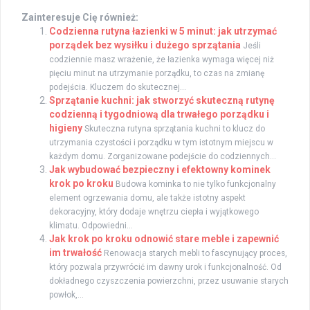
Zainteresuje Cię również:
Codzienna rutyna łazienki w 5 minut: jak utrzymać
porządek bez wysiłku i dużego sprzątania
Jeśli
codziennie masz wrażenie, że łazienka wymaga więcej niż
pięciu minut na utrzymanie porządku, to czas na zmianę
podejścia. Kluczem do skutecznej...
Sprzątanie kuchni: jak stworzyć skuteczną rutynę
codzienną i tygodniową dla trwałego porządku i
higieny
Skuteczna rutyna sprzątania kuchni to klucz do
utrzymania czystości i porządku w tym istotnym miejscu w
każdym domu. Zorganizowane podejście do codziennych...
Jak wybudować bezpieczny i efektowny kominek
krok po kroku
Budowa kominka to nie tylko funkcjonalny
element ogrzewania domu, ale także istotny aspekt
dekoracyjny, który dodaje wnętrzu ciepła i wyjątkowego
klimatu. Odpowiedni...
Jak krok po kroku odnowić stare meble i zapewnić
im trwałość
Renowacja starych mebli to fascynujący proces,
który pozwala przywrócić im dawny urok i funkcjonalność. Od
dokładnego czyszczenia powierzchni, przez usuwanie starych
powłok,...