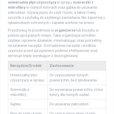
uniwersalny płyn czyszczący
w sprayu,
ściereczki z
mikrofibry
w różnych kolorach oraz gąbka do usuwania
zabrudzeń. Używaj płynu do szyb i luster, a także małej
szczotki z szufelką do szybkiego zamiatania. Nie zapomnij o
rękawiczkach ochronnych i zapasie worków na śmieci.
Przechowuj te przedmioty w
organizerze
lub koszyku w
pobliżu sprzątanych miejsc. Taka organizacja umożliwi
szybkie i sprawne działanie, minimalizując czas potrzebny
na szukanie narzędzi. Gromadzenie narzędzi i środków
czystości przed sprzątaniem podnosi efektywność oraz
eliminuje błędy wynikające z dezorganizacji.
Narzędzie/Środek
Zastosowanie
Uniwersalny płyn
Do czyszczenia różnych
czyszczący w sprayu
powierzchni, bez spłukiwania
Ściereczki z
Do wycierania powierzchni, różne
mikrofibry
kolory dla różnych zadań
Gąbka
Do usuwania zabrudzeń
Płyn do szyb i luster
Do czyszczenia okien i luster