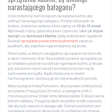
narastającego bałaganu?
Ustal codzienny harmonogram sprzątania kuchni, aby
uniknąć narastającego bałaganu. Podziel obowiązki na
drobne, codzienne zadania, które zajmą od
10 do 15 minut
.
Wprowadź rutynę, gdzie kluczowe czynności, takie jak
mycie
naczyń
czy
wycieranie blatów
, będą realizowane regularnie.
Rozważ
sprzątanie powierzchni kuchennych
zaraz po
posiłkach, aby zapobiec nagromadzeniu się brudu.
Stwórz plan, w którym uwzględnisz sprzątanie na różne dni,
a także różne pory dnia. Na przykład, poranne sprzątanie już
po śniadaniu pozwoli na szybsze ogarnięcie kuchni, podczas
gdy wieczorne mycie naczyń po kolacji przyczyni się do
zachowania porządku. Bądź elastyczny w swoim
harmonogramie i dostosuj go do indywidualnych potrzeb.
Wykorzystaj technikę Pomodoro, aby poprawić efektywność
sprzątania. Pracuj przez 25 minut, a następnie zrób 5-
minutową przerwę. Dzięki temu łatwiej będzie Ci skupić się na
jednym zadaniu. Przygotuj także wszystkie środki czystości,
tak aby były zawsze w zasięgu ręki. Dobrym pomysłem jest
posiadanie gotowych akcesoriów do szybkiego sprzątania,