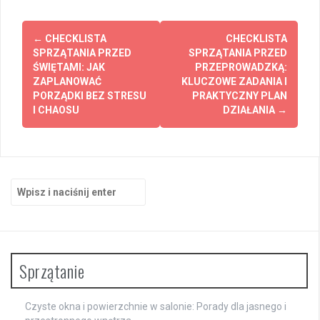
Zobacz
←
CHECKLISTA
CHECKLISTA
wpisy
SPRZĄTANIA PRZED
SPRZĄTANIA PRZED
ŚWIĘTAMI: JAK
PRZEPROWADZKĄ:
ZAPLANOWAĆ
KLUCZOWE ZADANIA I
PORZĄDKI BEZ STRESU
PRAKTYCZNY PLAN
I CHAOSU
DZIAŁANIA
→
Szukaj:
Sprzątanie
Czyste okna i powierzchnie w salonie: Porady dla jasnego i