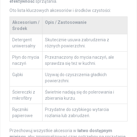
efektywność
sprzątania.
Oto lista kluczowych akcesoriów i środków czystości:
Akcesorium /
Opis / Zastosowanie
Środek
Detergent
Skutecznie usuwa zabrudzenia z
uniwersalny
różnych powierzchni.
Płyn do mycia
Przeznaczony do mycia naczyń, ale
naczyń
sprawdza się też w kuchni.
Gąbki
Używaj do czyszczenia gładkich
powierzchni.
Ściereczki z
Świetnie nadają się do polerowania i
mikrofibry
zbierania kurzu.
Ręczniki
Przydatne do szybkiego wytarcia
papierowe
rozlania lub zabrudzeń.
Przechowuj wszystkie akcesoria w
łatwo dostępnym
miejscu
, aby zminimalizować czas potrzebny na sprzątanie.