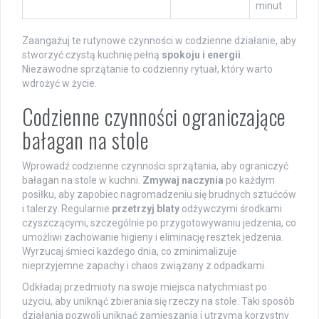
minut
Zaangażuj te rutynowe czynności w codzienne działanie, aby
stworzyć czystą kuchnię pełną
spokoju i energii
.
Niezawodne sprzątanie to codzienny rytuał, który warto
wdrożyć w życie.
Codzienne czynności ograniczające
bałagan na stole
Wprowadź codzienne czynności sprzątania, aby ograniczyć
bałagan na stole w kuchni.
Zmywaj naczynia
po każdym
posiłku, aby zapobiec nagromadzeniu się brudnych sztućców
i talerzy. Regularnie
przetrzyj blaty
odżywczymi środkami
czyszczącymi, szczególnie po przygotowywaniu jedzenia, co
umożliwi zachowanie higieny i eliminację resztek jedzenia.
Wyrzucaj śmieci każdego dnia, co zminimalizuje
nieprzyjemne zapachy i chaos związany z odpadkami.
Odkładaj przedmioty na swoje miejsca natychmiast po
użyciu, aby uniknąć zbierania się rzeczy na stole. Taki sposób
działania pozwoli uniknąć zamieszania i utrzyma korzystny