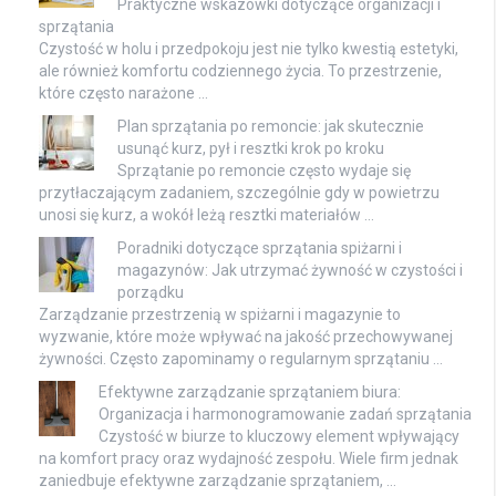
Praktyczne wskazówki dotyczące organizacji i
sprzątania
Czystość w holu i przedpokoju jest nie tylko kwestią estetyki,
ale również komfortu codziennego życia. To przestrzenie,
które często narażone …
Plan sprzątania po remoncie: jak skutecznie
usunąć kurz, pył i resztki krok po kroku
Sprzątanie po remoncie często wydaje się
przytłaczającym zadaniem, szczególnie gdy w powietrzu
unosi się kurz, a wokół leżą resztki materiałów …
Poradniki dotyczące sprzątania spiżarni i
magazynów: Jak utrzymać żywność w czystości i
porządku
Zarządzanie przestrzenią w spiżarni i magazynie to
wyzwanie, które może wpływać na jakość przechowywanej
żywności. Często zapominamy o regularnym sprzątaniu …
Efektywne zarządzanie sprzątaniem biura:
Organizacja i harmonogramowanie zadań sprzątania
Czystość w biurze to kluczowy element wpływający
na komfort pracy oraz wydajność zespołu. Wiele firm jednak
zaniedbuje efektywne zarządzanie sprzątaniem, …