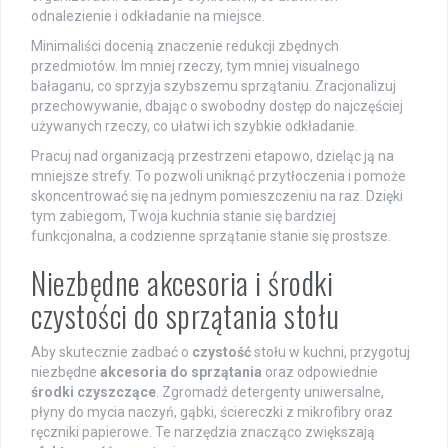
odnalezienie i odkładanie na miejsce.
Minimaliści docenią znaczenie redukcji zbędnych
przedmiotów. Im mniej rzeczy, tym mniej visualnego
bałaganu, co sprzyja szybszemu sprzątaniu. Zracjonalizuj
przechowywanie, dbając o swobodny dostęp do najczęściej
używanych rzeczy, co ułatwi ich szybkie odkładanie.
Pracuj nad organizacją przestrzeni etapowo, dzieląc ją na
mniejsze strefy. To pozwoli uniknąć przytłoczenia i pomoże
skoncentrować się na jednym pomieszczeniu na raz. Dzięki
tym zabiegom, Twoja kuchnia stanie się bardziej
funkcjonalna, a codzienne sprzątanie stanie się prostsze.
Niezbędne akcesoria i środki
czystości do sprzątania stołu
Aby skutecznie zadbać o
czystość
stołu w kuchni, przygotuj
niezbędne
akcesoria do sprzątania
oraz odpowiednie
środki czyszczące
. Zgromadź detergenty uniwersalne,
płyny do mycia naczyń, gąbki, ściereczki z mikrofibry oraz
ręczniki papierowe. Te narzędzia znacząco zwiększają