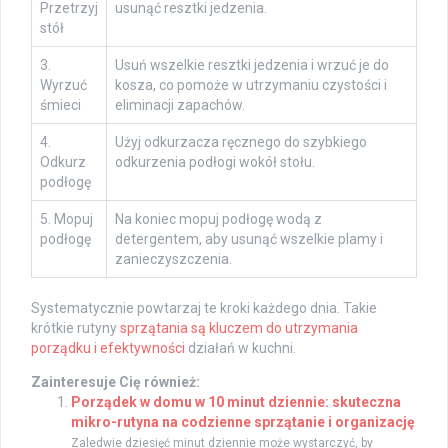
Przetrzyj
usunąć resztki jedzenia.
stół
3.
Usuń wszelkie resztki jedzenia i wrzuć je do
Wyrzuć
kosza, co pomoże w utrzymaniu czystości i
śmieci
eliminacji zapachów.
4.
Użyj odkurzacza ręcznego do szybkiego
Odkurz
odkurzenia podłogi wokół stołu.
podłogę
5. Mopuj
Na koniec mopuj podłogę wodą z
podłogę
detergentem, aby usunąć wszelkie plamy i
zanieczyszczenia.
Systematycznie powtarzaj te kroki każdego dnia. Takie
krótkie rutyny
sprzątania są kluczem do utrzymania
porządku i efektywności
działań w kuchni.
Zainteresuje Cię również:
Porządek w domu w 10 minut dziennie: skuteczna
mikro-rutyna na codzienne sprzątanie i organizację
Zaledwie dziesięć minut dziennie może wystarczyć, by