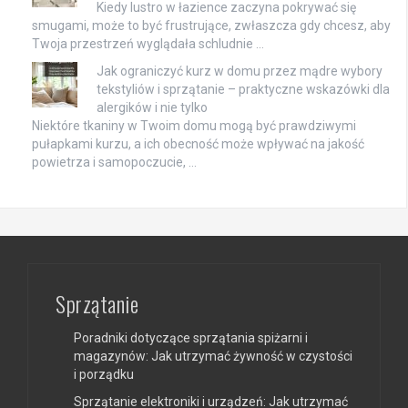
Kiedy lustro w łazience zaczyna pokrywać się
smugami, może to być frustrujące, zwłaszcza gdy chcesz, aby
Twoja przestrzeń wyglądała schludnie …
Jak ograniczyć kurz w domu przez mądre wybory
tekstyliów i sprzątanie – praktyczne wskazówki dla
alergików i nie tylko
Niektóre tkaniny w Twoim domu mogą być prawdziwymi
pułapkami kurzu, a ich obecność może wpływać na jakość
powietrza i samopoczucie, …
Sprzątanie
Poradniki dotyczące sprzątania spiżarni i
magazynów: Jak utrzymać żywność w czystości
i porządku
Sprzątanie elektroniki i urządzeń: Jak utrzymać