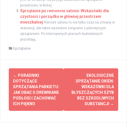
przestrzeni, w której...
Sprzątanie po remoncie salonu: Wskazówki dla
czystości i porządku w głównej przestrzeni
mieszkalnej
Remont salonu to nie tylko czas na zmiany w
aranżacji, ale także wyzwanie związane z późniejszym
sprzątaniem. Po intensywnych pracach budowlanych
pozostają...
Sprzątanie
Zobacz
←
PORADNIKI
EKOLOGICZNE
wpisy
DOTYCZĄCE
SPRZĄTANIE OKIEN:
SPRZĄTANIA PARKIETU:
WSKAZÓWKI DLA
JAK DBAĆ O DREWNIANE
BŁYSZCZĄCYCH SZYB
PODŁOGI I ZACHOWAĆ
BEZ SZKODLIWYCH
ICH PIĘKNO
SUBSTANCJI
→