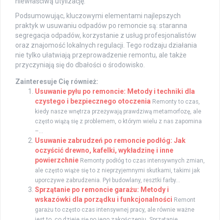
niewłaściwą utylizację.
Podsumowując, kluczowymi elementami najlepszych
praktyk w usuwaniu odpadów po remoncie są: staranna
segregacja odpadów, korzystanie z usług profesjonalistów
oraz znajomość lokalnych regulacji. Tego rodzaju działania
nie tylko ułatwiają przeprowadzenie remontu, ale także
przyczyniają się do dbałości o środowisko.
Zainteresuje Cię również:
Usuwanie pyłu po remoncie: Metody i techniki dla
czystego i bezpiecznego otoczenia
Remonty to czas,
kiedy nasze wnętrza przeżywają prawdziwą metamorfozę, ale
często wiążą się z problemem, o którym wielu z nas zapomina
–...
Usuwanie zabrudzeń po remoncie podłóg: Jak
oczyścić drewno, kafelki, wykładzinę i inne
powierzchnie
Remonty podłóg to czas intensywnych zmian,
ale często wiąże się to z nieprzyjemnymi skutkami, takimi jak
uporczywe zabrudzenia. Pył budowlany, resztki farby...
Sprzątanie po remoncie garażu: Metody i
wskazówki dla porządku i funkcjonalności
Remont
garażu to często czas intensywnej pracy, ale równie ważne
jest to, co dzieje się po jego zakończeniu. Sprzątanie