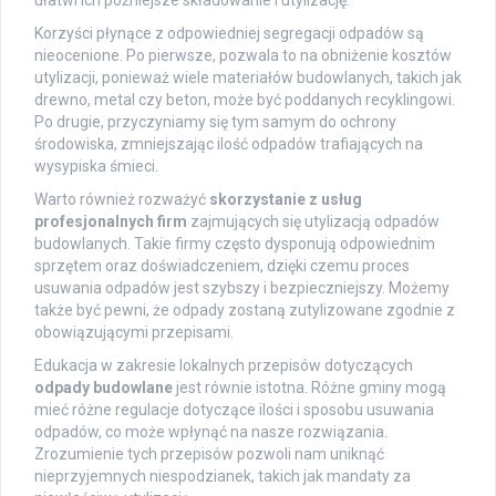
ułatwi ich późniejsze składowanie i utylizację.
Korzyści płynące z odpowiedniej segregacji odpadów są
nieocenione. Po pierwsze, pozwala to na obniżenie kosztów
utylizacji, ponieważ wiele materiałów budowlanych, takich jak
drewno, metal czy beton, może być poddanych recyklingowi.
Po drugie, przyczyniamy się tym samym do ochrony
środowiska, zmniejszając ilość odpadów trafiających na
wysypiska śmieci.
Warto również rozważyć
skorzystanie z usług
profesjonalnych firm
zajmujących się utylizacją odpadów
budowlanych. Takie firmy często dysponują odpowiednim
sprzętem oraz doświadczeniem, dzięki czemu proces
usuwania odpadów jest szybszy i bezpieczniejszy. Możemy
także być pewni, że odpady zostaną zutylizowane zgodnie z
obowiązującymi przepisami.
Edukacja w zakresie lokalnych przepisów dotyczących
odpady budowlane
jest równie istotna. Różne gminy mogą
mieć różne regulacje dotyczące ilości i sposobu usuwania
odpadów, co może wpłynąć na nasze rozwiązania.
Zrozumienie tych przepisów pozwoli nam uniknąć
nieprzyjemnych niespodzianek, takich jak mandaty za