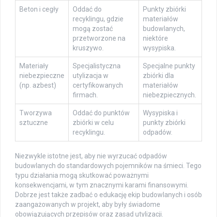
Beton i cegły
Oddać do
Punkty zbiórki
recyklingu, gdzie
materiałów
mogą zostać
budowlanych,
przetworzone na
niektóre
kruszywo.
wysypiska.
Materiały
Specjalistyczna
Specjalne punkty
niebezpieczne
utylizacja w
zbiórki dla
(np. azbest)
certyfikowanych
materiałów
firmach.
niebezpiecznych.
Tworzywa
Oddać do punktów
Wysypiska i
sztuczne
zbiórki w celu
punkty zbiórki
recyklingu.
odpadów.
Niezwykle istotne jest, aby nie wyrzucać odpadów
budowlanych do standardowych pojemników na śmieci. Tego
typu działania mogą skutkować poważnymi
konsekwencjami, w tym znacznymi karami finansowymi.
Dobrze jest także zadbać o edukację ekip budowlanych i osób
zaangażowanych w projekt, aby były świadome
obowiązujących przepisów oraz zasad utylizacji.