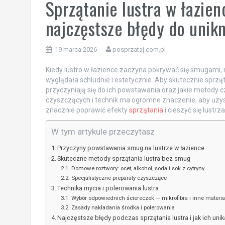
Sprzątanie lustra w łazie
najczęstsze błędy do unikn
19 marca 2026
posprzataj.com.pl
Kiedy lustro w łazience zaczyna pokrywać się smugami, 
wyglądała schludnie i estetycznie. Aby skutecznie sprząt
przyczyniają się do ich powstawania oraz jakie metody 
czyszczących i technik ma ogromne znaczenie, aby uzys
znacznie poprawić efekty
sprzątania
i cieszyć się lustr
W tym artykule przeczytasz
Przyczyny powstawania smug na lustrze w łazience
Skuteczne metody sprzątania lustra bez smug
Domowe roztwory: ocet, alkohol, soda i sok z cytryny
Specjalistyczne preparaty czyszczące
Technika mycia i polerowania lustra
Wybór odpowiednich ściereczek — mikrofibra i inne materia
Zasady nakładania środka i polerowania
Najczęstsze błędy podczas sprzątania lustra i jak ich uni