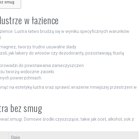
bez smug
ustrze w łazience
azience. Lustra łatwo brudzą się w wyniku specyficznych warunków
:
i magnez, tworzy trudno usuwalne ślady.
oli, jak lakiery do włosów czy dezodoranty, pozostawiają tłustą
e, prowadzi do powstawania zanieczyszczeń.
ciu tworzą widoczne zacieki.
otnych powierzchniach.
ąć na estetykę lustra oraz sprawić wrażenie mniejszej przestrzeni w
tra bez smug
wać smugi. Domowe środki czyszczące, takie jak ocet, alkohol, sok z
Opis