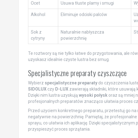
Ocet
Usuwa tłuste plamy i smugi
Wy
Alkohol
Eliminuje odciski palców
Uż
w
Sok z
Naturalnie nabłyszcza
St
cytryny
powierzchnię
Te roztwory są nie tylko łatwe do przygotowania, ale r
uzyskasz idealnie czyste lustra bez smug.
Specjalistyczne preparaty czyszczące
Wybierz
specjalistyczne preparaty
do czyszczenia luste
SIDOLUX
czy
D-LUX
zawierają składniki, które usuwają k
Dzięki nim lustra uzyskują
wysoki połysk
oraz są mniej 
profesjonalnych preparatów znacząco ułatwia proces czy
Przed użyciem konkretnego preparatu, przetestuj go na m
negatywnie na powierzchnię. Pamiętaj, że profesjonalne
sprayu, co ułatwia ich aplikację. Dzięki specjalistyc
przyspieszyć proces sprzątania.