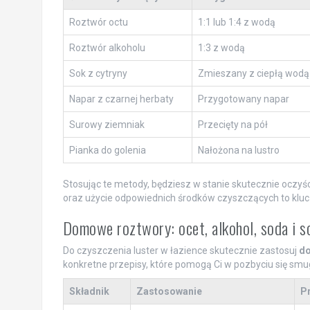
Roztwór octu
1:1 lub 1:4 z wodą
Roztwór alkoholu
1:3 z wodą
Sok z cytryny
Zmieszany z ciepłą wodą
Napar z czarnej herbaty
Przygotowany napar
Surowy ziemniak
Przecięty na pół
Pianka do golenia
Nałożona na lustro
Stosując te metody, będziesz w stanie skutecznie oczyśc
oraz użycie odpowiednich środków czyszczących to klucz 
Domowe roztwory: ocet, alkohol, soda i s
Do czyszczenia luster w łazience skutecznie zastosuj
do
konkretne przepisy, które pomogą Ci w pozbyciu się smug
Składnik
Zastosowanie
P