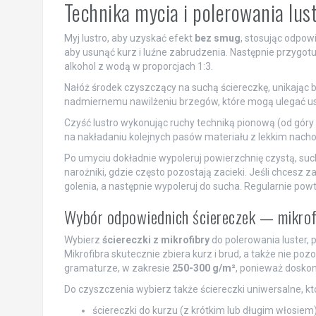
Technika mycia i polerowania lus
Myj lustro, aby uzyskać efekt
bez smug
, stosując odpowi
aby usunąć kurz i luźne zabrudzenia. Następnie przygotu
alkohol z wodą w proporcjach 1:3.
Nałóż środek czyszczący na suchą ściereczkę, unikając 
nadmiernemu nawilżeniu brzegów, które mogą ulegać u
Czyść lustro wykonując ruchy techniką pionową (od góry d
na nakładaniu kolejnych pasów materiału z lekkim nacho
Po umyciu dokładnie wypoleruj powierzchnię czystą, suc
narożniki, gdzie często pozostają zacieki. Jeśli chcesz
golenia, a następnie wypoleruj do sucha. Regularnie po
Wybór odpowiednich ściereczek — mikrofi
Wybierz
ściereczki z mikrofibry
do polerowania luster, 
Mikrofibra skutecznie zbiera kurz i brud, a także nie poz
gramaturze, w zakresie
250-300 g/m²
, ponieważ doskon
Do czyszczenia wybierz także ściereczki uniwersalne, kt
ściereczki do kurzu (z krótkim lub długim włosiem