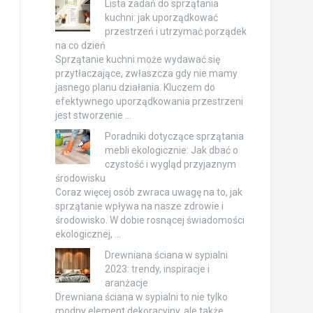
Lista zadań do sprzątania
kuchni: jak uporządkować
przestrzeń i utrzymać porządek
na co dzień
Sprzątanie kuchni może wydawać się
przytłaczające, zwłaszcza gdy nie mamy
jasnego planu działania. Kluczem do
efektywnego uporządkowania przestrzeni
jest stworzenie …
Poradniki dotyczące sprzątania
mebli ekologicznie: Jak dbać o
czystość i wygląd przyjaznym
środowisku
Coraz więcej osób zwraca uwagę na to, jak
sprzątanie wpływa na nasze zdrowie i
środowisko. W dobie rosnącej świadomości
ekologicznej, …
Drewniana ściana w sypialni
2023: trendy, inspiracje i
aranżacje
Drewniana ściana w sypialni to nie tylko
modny element dekoracyjny, ale także