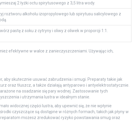
mieszaj 2 łyżki octu spirytusowego z 3,5 litra wody.
yj roztworu alkoholu izopropylowego lub spirytusu salicylowego z
odą.
wórz pastę z soku z cytryny i oliwy z oliwek w proporcji 1:1.
ównież efektywne w walce z zanieczyszczeniami. Używając ich,
r, aby skutecznie usuwać zabrudzenia i smugi. Preparaty takie jak
urz oraz tłuszcz, a także działają antyparowo i antyelektrostatycznie.
narażone na osadzanie się pary wodnej. Zastosowanie tych
szczenia i utrzymania lustra w idealnym stanie.
ało widocznej części lustra, aby upewnić się, że nie wpłynie
 środki czyszczące są dostępne w różnych formach, takich jak płyny w
znym preparatom możesz zredukować ryzyko powstawania smug oraz