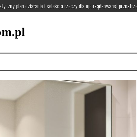
tyczny plan działania i selekcja rzeczy dla uporządkowanej przestrze
ie usunąć kurz, pył i resztki krok po kroku
o filtry, uszczelki i uniknąć awarii w domu
 jak układać naczynia i dbać o zmywarkę dla wygody i efektywności 
 zaplanować funkcjonalną pralnię i uniknąć bałaganu
 zapach w domu: praktyczne nawyki i naturalne sposoby