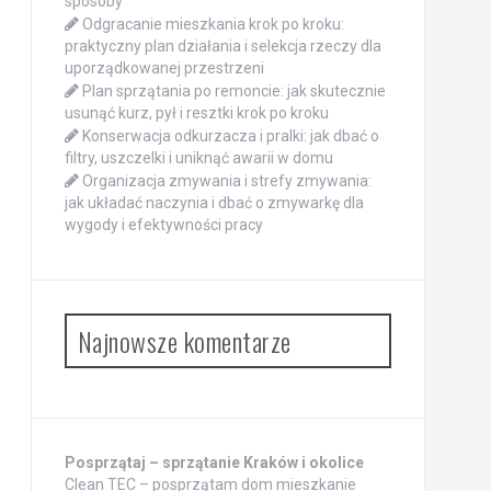
sposoby
Odgracanie mieszkania krok po kroku:
praktyczny plan działania i selekcja rzeczy dla
uporządkowanej przestrzeni
Plan sprzątania po remoncie: jak skutecznie
usunąć kurz, pył i resztki krok po kroku
Konserwacja odkurzacza i pralki: jak dbać o
filtry, uszczelki i uniknąć awarii w domu
Organizacja zmywania i strefy zmywania:
jak układać naczynia i dbać o zmywarkę dla
wygody i efektywności pracy
Najnowsze komentarze
Posprzątaj – sprzątanie Kraków i okolice
Clean TEC – posprzątam dom mieszkanie