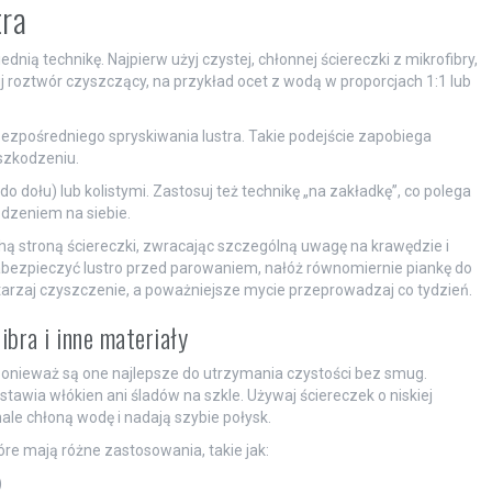
tra
ednią technikę. Najpierw użyj czystej, chłonnej ściereczki z mikrofibry,
j roztwór czyszczący, na przykład ocet z wodą w proporcjach 1:1 lub
bezpośredniego spryskiwania lustra. Takie podejście zapobiega
szkodzeniu.
o dołu) lub kolistymi. Zastosuj też technikę „na zakładkę”, co polega
dzeniem na siebie.
hą stroną ściereczki, zwracając szczególną uwagę na krawędzie i
 zabezpieczyć lustro przed parowaniem, nałóż równomiernie piankę do
wtarzaj czyszczenie, a poważniejsze mycie przeprowadzaj co tydzień.
bra i inne materiały
ponieważ są one najlepsze do utrzymania czystości bez smug.
ostawia włókien ani śladów na szkle. Używaj ściereczek o niskiej
ale chłoną wodę i nadają szybie połysk.
óre mają różne zastosowania, takie jak:
)