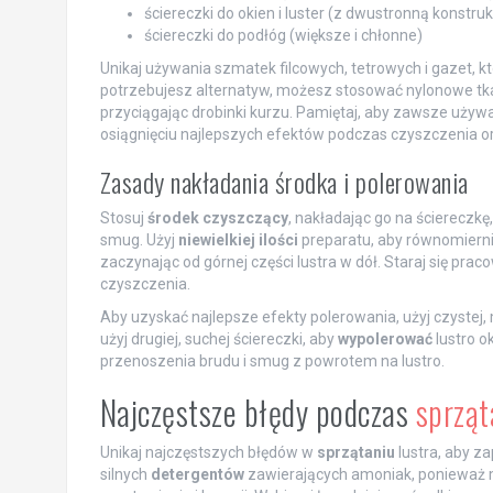
ściereczki do okien i luster (z dwustronną konstruk
ściereczki do podłóg (większe i chłonne)
Unikaj używania szmatek filcowych, tetrowych i gazet, k
potrzebujesz alternatyw, możesz stosować nylonowe tkani
przyciągając drobinki kurzu. Pamiętaj, aby zawsze uży
osiągnięciu najlepszych efektów podczas czyszczenia or
Zasady nakładania środka i polerowania
Stosuj
środek czyszczący
, nakładając go na ściereczkę
smug. Użyj
niewielkiej ilości
preparatu, aby równomiernie
zaczynając od górnej części lustra w dół. Staraj się pr
czyszczenia.
Aby uzyskać najlepsze efekty polerowania, użyj czystej, m
użyj drugiej, suchej ściereczki, aby
wypolerować
lustro o
przenoszenia brudu i smug z powrotem na lustro.
Najczęstsze błędy podczas
sprząt
Unikaj najczęstszych błędów w
sprzątaniu
lustra, aby za
silnych
detergentów
zawierających amoniak, ponieważ m