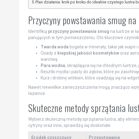
Plan działania: krok po kroku do idealnie czystego lustra 
Przyczyny powstawania smug na l
Identifikuj
przyczyny powstawania smug
na lustrze w ł
panujących w tym pomieszczeniu. Oto kluczowe czynniki
Twarda woda
bogata w minerały, takie jak wapń 
Osady z
kiepskiej jakości kosmetyków
oraz aeroz
warstwę.
Para wodna
, skraplająca się na chłodnym lustrz
Resztki mydła i pasty do zębów, które po zaschnię
Kurz i drobiny włókien, które osadzają się na wilg
Nawet niewielkie zanieczyszczenia mogą znacząco wpłyn
łazience.
Skuteczne metody sprzątania lus
Wybierz skuteczną metodę sprzątania lustra, aby elimino
cytryny oraz inne, sprawdzą się doskonale.
Środek czyszczący
Przygotowanie