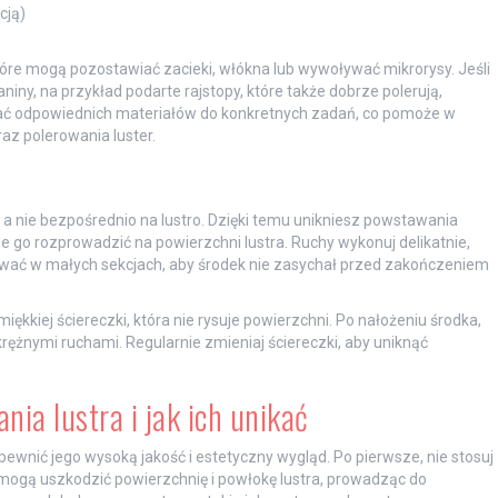
cją)
tóre mogą pozostawiać zacieki, włókna lub wywoływać mikrorysy. Jeśli
ny, na przykład podarte rajstopy, które także dobrze polerują,
wać odpowiednich materiałów do konkretnych zadań, co pomoże w
az polerowania luster.
, a nie bezpośrednio na lustro. Dzięki temu unikniesz powstawania
 go rozprowadzić na powierzchni lustra. Ruchy wykonuj delikatnie,
acować w małych sekcjach, aby środek nie zasychał przed zakończeniem
iękkiej ściereczki, która nie rysuje powierzchni. Po nałożeniu środka,
krężnymi ruchami. Regularnie zmieniaj ściereczki, aby uniknąć
ania lustra i jak ich unikać
pewnić jego wysoką jakość i estetyczny wygląd. Po pierwsze, nie stosuj
ogą uszkodzić powierzchnię i powłokę lustra, prowadząc do