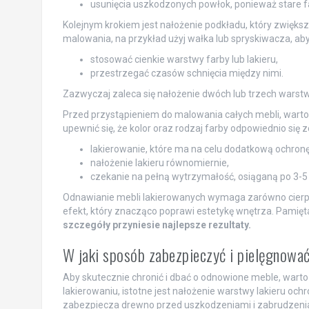
usunięcia uszkodzonych powłok, ponieważ stare f
Kolejnym krokiem jest nałożenie podkładu, który zwięk
malowania, na przykład użyj wałka lub spryskiwacza, aby
stosować cienkie warstwy farby lub lakieru,
przestrzegać czasów schnięcia między nimi.
Zazwyczaj zaleca się nałożenie dwóch lub trzech warst
Przed przystąpieniem do malowania całych mebli, warto
upewnić się, że kolor oraz rodzaj farby odpowiednio si
lakierowanie, które ma na celu dodatkową ochron
nałożenie lakieru równomiernie,
czekanie na pełną wytrzymałość, osiąganą po 3-5 
Odnawianie mebli lakierowanych wymaga zarówno cierpliwo
efekt, który znacząco poprawi estetykę wnętrza. Pamięta
szczegóły przyniesie najlepsze rezultaty.
W jaki sposób zabezpieczyć i pielęgnowa
Aby skutecznie chronić i dbać o odnowione meble, wart
lakierowaniu, istotne jest nałożenie warstwy lakieru och
zabezpiecza drewno przed uszkodzeniami i zabrudzeniami