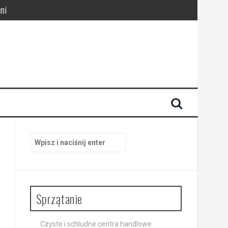
ni
pracy
Szukaj:
Sprzątanie
Czyste i schludne centra handlowe: