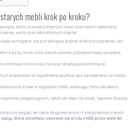
e?
 starych mebli krok po kroku?
ęwzięcie, które pozwala przywrócić nowe życie nawet najbardziej
awnie, warto znać kilka istotnych etapów.
ia będą wymagane: czy potrzebujesz jedynie drobnych poprawek, czy
bel z kurzu, brudu oraz starych powłok, przydatne będą narzędzia,
óry eliminuje nierówności, tworząc idealną powierzchnię do
ych preparatów do wypełniania ubytków, aby zamaskować szczeliny i
widocznych zmian w wyglądzie mebli, wybierając farby lub lakiery
eparatów pielęgnacyjnych, takich jak oleje czy woski, zapewni dłuższą
tetyczny wygląd, ale także długowieczność i funkcjonalność starych
pcją, która umożliwia cieszenie się urodą mebli przez wiele lat.