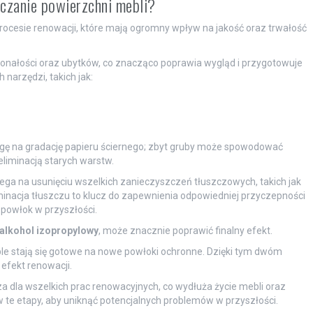
zczanie powierzchni mebli?
procesie renowacji, które mają ogromny wpływ na jakość oraz trwałość
skonałości oraz ubytków, co znacząco poprawia wygląd i przygotowuje
narzędzi, takich jak:
gę na gradację papieru ściernego; zbyt gruby może spowodować
eliminacją starych warstw.
olega na usunięciu wszelkich zanieczyszczeń tłuszczowych, takich jak
iminacja tłuszczu to klucz do zapewnienia odpowiedniej przyczepności
ę powłok w przyszłości.
alkohol izopropylowy
, może znacznie poprawić finalny efekt.
le stają się gotowe na nowe powłoki ochronne. Dzięki tym dwóm
 efekt renowacji.
za dla wszelkich prac renowacyjnych, co wydłuża życie mebli oraz
 te etapy, aby uniknąć potencjalnych problemów w przyszłości.