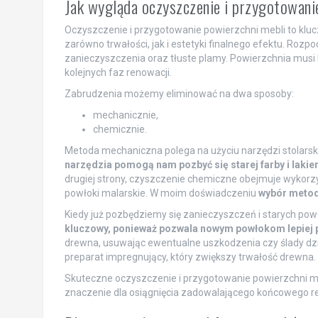
Jak wygląda oczyszczenie i przygotowani
Oczyszczenie i przygotowanie powierzchni mebli to kluc
zarówno trwałości, jak i estetyki finalnego efektu. Roz
zanieczyszczenia oraz tłuste plamy. Powierzchnia musi 
kolejnych faz renowacji.
Zabrudzenia możemy eliminować na dwa sposoby:
mechanicznie,
chemicznie.
Metoda mechaniczna polega na użyciu narzędzi stolarskich
narzędzia pomogą nam pozbyć się starej farby i lakier
drugiej strony, czyszczenie chemiczne obejmuje wykorzys
powłoki malarskie. W moim doświadczeniu
wybór metody
Kiedy już pozbędziemy się zanieczyszczeń i starych pow
kluczowy, ponieważ pozwala nowym powłokom lepiej 
drewna, usuwając ewentualne uszkodzenia czy ślady dzia
preparat impregnujący, który zwiększy trwałość drewna.
Skuteczne oczyszczenie i przygotowanie powierzchni m
znaczenie dla osiągnięcia zadowalającego końcowego re