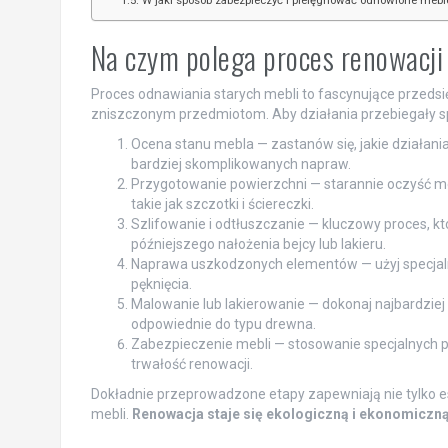
W jaki sposób zabezpieczyć i pielęgnować odnowione mebl
Na czym polega proces renowacji
Proces odnawiania starych mebli to fascynujące przedsi
zniszczonym przedmiotom. Aby działania przebiegały spr
Ocena stanu mebla — zastanów się, jakie działan
bardziej skomplikowanych napraw.
Przygotowanie powierzchni — starannie oczyść me
takie jak szczotki i ściereczki.
Szlifowanie i odtłuszczanie — kluczowy proces, kt
późniejszego nałożenia bejcy lub lakieru.
Naprawa uszkodzonych elementów — użyj specjaln
pęknięcia.
Malowanie lub lakierowanie — dokonaj najbardziej 
odpowiednie do typu drewna.
Zabezpieczenie mebli — stosowanie specjalnych pr
trwałość renowacji.
Dokładnie przeprowadzone etapy zapewniają nie tylko es
mebli.
Renowacja staje się ekologiczną i ekonomiczną o