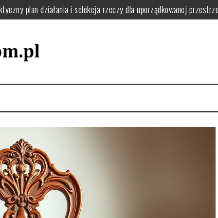
tyczny plan działania i selekcja rzeczy dla uporządkowanej przestrze
ie usunąć kurz, pył i resztki krok po kroku
o filtry, uszczelki i uniknąć awarii w domu
 jak układać naczynia i dbać o zmywarkę dla wygody i efektywności 
 zaplanować funkcjonalną pralnię i uniknąć bałaganu
 zapach w domu: praktyczne nawyki i naturalne sposoby