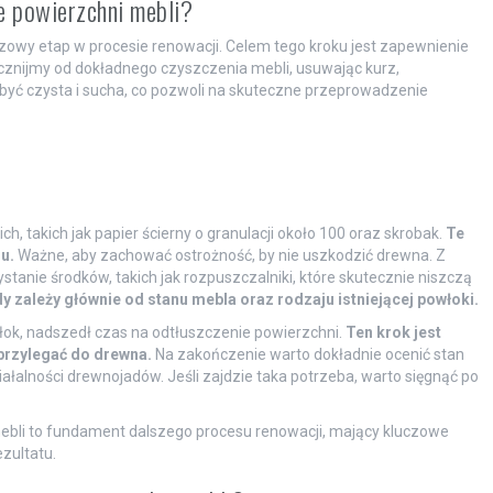
e powierzchni mebli?
zowy etap w procesie renowacji. Celem tego kroku jest zapewnienie
pocznijmy od dokładnego czyszczenia mebli, usuwając kurz,
być czysta i sucha, co pozwoli na skuteczne przeprowadzenie
, takich jak papier ścierny o granulacji około 100 oraz skrobak.
Te
u.
Ważne, aby zachować ostrożność, by nie uszkodzić drewna. Z
tanie środków, takich jak rozpuszczalniki, które skutecznie niszczą
 zależy głównie od stanu mebla oraz rodzaju istniejącej powłoki.
łok, nadszedł czas na odtłuszczenie powierzchni.
Ten krok jest
przylegać do drewna.
Na zakończenie warto dokładnie ocenić stan
łalności drewnojadów. Jeśli zajdzie taka potrzeba, warto sięgnąć po
ebli to fundament dalszego procesu renowacji, mający kluczowe
zultatu.