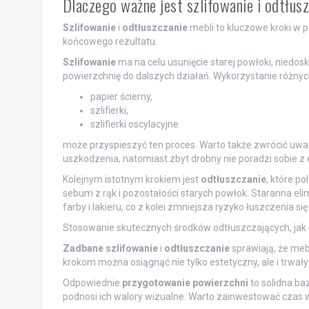
Dlaczego ważne jest szlifowanie i odtłus
Szlifowanie
i
odtłuszczanie
mebli to kluczowe kroki w 
końcowego rezultatu.
Szlifowanie
ma na celu usunięcie starej powłoki, niedo
powierzchnię do dalszych działań. Wykorzystanie różnych 
papier ścierny,
szlifierki,
szlifierki oscylacyjne.
może przyspieszyć ten proces. Warto także zwrócić uwa
uszkodzenia, natomiast zbyt drobny nie poradzi sobie z 
Kolejnym istotnym krokiem jest
odtłuszczanie
, które p
sebum z rąk i pozostałości starych powłok. Staranna el
farby i lakieru, co z kolei zmniejsza ryzyko łuszczenia si
Stosowanie skutecznych środków odtłuszczających, jak
Zadbane szlifowanie
i
odtłuszczanie
sprawiają, że meb
krokom można osiągnąć nie tylko estetyczny, ale i trwały
Odpowiednie
przygotowanie powierzchni
to solidna ba
podnosi ich walory wizualne. Warto zainwestować czas w