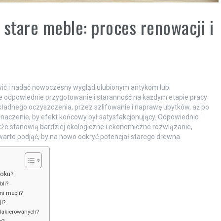
 stare meble: proces renowacji i
wić i nadać nowoczesny wygląd ulubionym antykom lub
e odpowiednie przygotowanie i staranność na każdym etapie pracy
kładnego oczyszczenia, przez szlifowanie i naprawę ubytków, aż po
naczenie, by efekt końcowy był satysfakcjonujący. Odpowiednio
kże stanowią bardziej ekologiczne i ekonomiczne rozwiązanie,
arto podjąć, by na nowo odkryć potencjał starego drewna.
roku?
bli?
ni mebli?
i?
 lakierowanych?