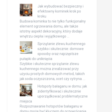
Jak wybudować bezpieczny i
efektowny kominek krok po
kroku
Budowa kominka to nie tylko funkcjonalny
element ogrzewania domu, ale także
istotny aspekt dekoracyjny, który dodaje
wnętrzu ciepła i wyjątkowego …
Sprzątanie zlewu kuchennego
szybko i skutecznie: domowe
sposoby oraz najczęstsze
pułapki do uniknięcia
Szybkie i skuteczne sprzątanie zlewu
kuchennego można zrealizować przy
użyciu prostych domowych metod, takich
jak soda oczyszczona, ocet czy cytryna. …
Hotspoty bałaganu w domu: jak
zidentyfikować i skutecznie
uporządkować problematyczne
miejsca
Rozpoznawanie hotspotów bałaganu w
domu może być kluczem do przywrócenia