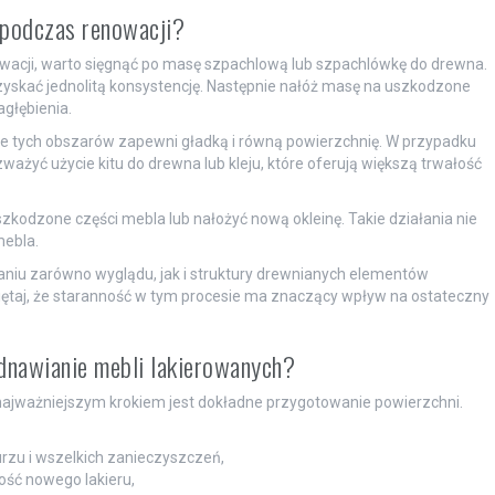
 podczas renowacji?
wacji, warto sięgnąć po masę szpachlową lub szpachlówkę do drewna.
yskać jednolitą konsystencję. Następnie nałóż masę na uszkodzone
agłębienia.
nie tych obszarów zapewni gładką i równą powierzchnię. W przypadku
ważyć użycie kitu do drewna lub kleju, które oferują większą trwałość
zkodzone części mebla lub nałożyć nową okleinę. Takie działania nie
mebla.
niu zarówno wyglądu, jak i struktury drewnianych elementów
miętaj, że staranność w tym procesie ma znaczący wpływ na ostateczny
odnawianie mebli lakierowanych?
najważniejszym krokiem jest dokładne przygotowanie powierzchni.
rzu i wszelkich zanieczyszczeń,
ość nowego lakieru,