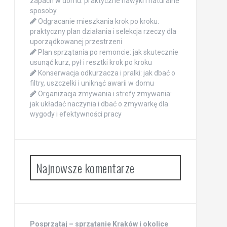
zapach w domu: praktyczne nawyki i naturalne
sposoby
Odgracanie mieszkania krok po kroku:
praktyczny plan działania i selekcja rzeczy dla
uporządkowanej przestrzeni
Plan sprzątania po remoncie: jak skutecznie
usunąć kurz, pył i resztki krok po kroku
Konserwacja odkurzacza i pralki: jak dbać o
filtry, uszczelki i uniknąć awarii w domu
Organizacja zmywania i strefy zmywania:
jak układać naczynia i dbać o zmywarkę dla
wygody i efektywności pracy
Najnowsze komentarze
Posprzątaj – sprzątanie Kraków i okolice