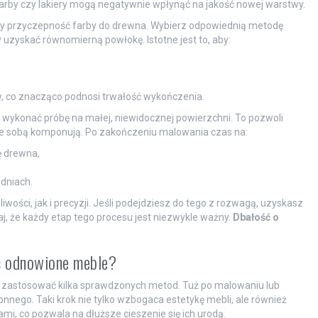
arby czy lakiery mogą negatywnie wpłynąć na jakość nowej warstwy.
szy przyczepność farby do drewna. Wybierz odpowiednią metodę
 uzyskać równomierną powłokę. Istotne jest to, aby:
w, co znacząco podnosi trwałość wykończenia.
 wykonać próbę na małej, niewidocznej powierzchni. To pozwoli
ę ze sobą komponują. Po zakończeniu malowania czas na:
ę drewna,
dniach.
ści, jak i precyzji. Jeśli podejdziesz do tego z rozwagą, uzyskasz
j, że każdy etap tego procesu jest niezwykle ważny.
Dbałość o
ć odnowione meble?
o zastosować kilka sprawdzonych metod. Tuż po malowaniu lub
ronnego. Taki krok nie tylko wzbogaca estetykę mebli, ale również
, co pozwala na dłuższe cieszenie się ich urodą.