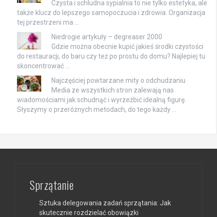
Czysta i schludna sypialnia to nie tylko estetyka, ale
także klucz do lepszego samopoczucia i zdrowia. Organizacja
tej przestrzeni ma …
Niedrogie artykuły – degreaser 2000
Gdzie można obecnie kupić jakieś środki czystości
do restauracji, do baru czy też po prostu do domu? Najlepiej tu
skoncentrować …
Najczęściej powtarzane mity o odchudzaniu
Media ze wszystkich stron zalewają nas
wiadomościami jak schudnąć i wyrzeźbić idealną figurę.
Słyszymy o przeróżnych metodach, do tego każdy …
Sprzątanie
Sztuka delegowania zadań sprzątania: Jak
skutecznie rozdzielać obowiązki