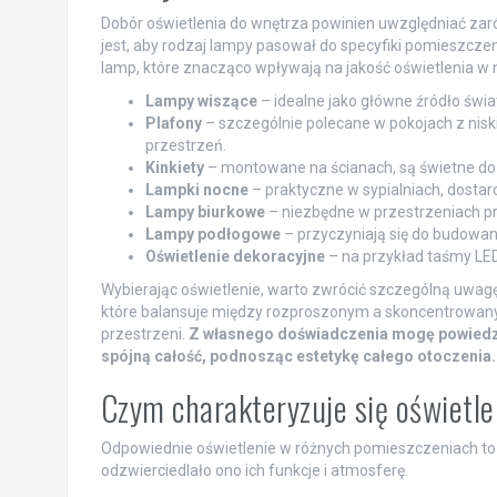
Dobór oświetlenia do wnętrza powinien uwzględniać zarów
jest, aby rodzaj lampy pasował do specyfiki pomieszczen
lamp, które znacząco wpływają na jakość oświetlenia w
Lampy wiszące
– idealne jako główne źródło świat
Plafony
– szczególnie polecane w pokojach z nisk
przestrzeń.
Kinkiety
– montowane na ścianach, są świetne do oś
Lampki nocne
– praktyczne w sypialniach, dostar
Lampy biurkowe
– niezbędne w przestrzeniach pr
Lampy podłogowe
– przyczyniają się do budowan
Oświetlenie dekoracyjne
– na przykład taśmy LED
Wybierając oświetlenie, warto zwrócić szczególną uwagę
które balansuje między rozproszonym a skoncentrowan
przestrzeni.
Z własnego doświadczenia mogę powiedzie
spójną całość, podnosząc estetykę całego otoczenia.
Czym charakteryzuje się oświetl
Odpowiednie oświetlenie w różnych pomieszczeniach to 
odzwierciedlało ono ich funkcje i atmosferę.