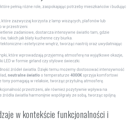
óre pełnią różne role, zaspokajając potrzeby mieszkańców i budując
 które zazwyczaj korzysta z lamp wiszących, plafonów lub
o w przestrzeni.
etlenie zadaniowe, dostarcza intensywne światło tam, gdzie
w, takich jak blaty kuchenne czy biurka.
tektoniczne i estetyczne wnętrz, tworząc nastrój oraz uwydatniając
mpki, które wprowadzają przyjemną atmosferę na wyjątkowe okazje,
pki LED w formie girland czy stylowe świeczki.
odność źródeł światła. Dzięki temu możemy dostosować intensywność
kład,
neutralne światło
o temperaturze
4000K
sprzyja komfortowi
 tony pomagają w relaksie, tworząc przytulną atmosferę.
nkcjonalność przestrzeni, ale również pozytywnie wpływa na
e źródła światła harmonijnie współgrały ze sobą, tworząc spójną
odzaje w kontekście funkcjonalności i