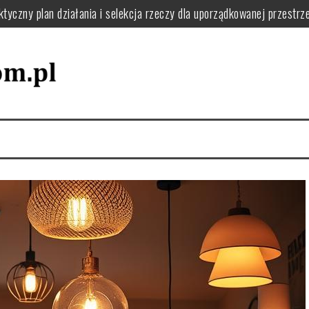
tyczny plan działania i selekcja rzeczy dla uporządkowanej przestrze
ie usunąć kurz, pył i resztki krok po kroku
o filtry, uszczelki i uniknąć awarii w domu
 jak układać naczynia i dbać o zmywarkę dla wygody i efektywności 
 zaplanować funkcjonalną pralnię i uniknąć bałaganu
 zapach w domu: praktyczne nawyki i naturalne sposoby