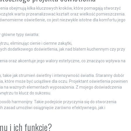
nia obejmują kilka kluczowych kroków, które pomagają stworzyć
początek warto przeanalizować kształt oraz wielkość pomieszczenia.
nomierne oświetlenie, co jest niezwykle istotne dla komfortu jego
 główne typy światła:
rzu, eliminując cienie i ciemne zakątki,
ch dodatkowego doświetlenia, jak nad blatem kuchennym czy przy
nia oraz akcentuje jego walory estetyczne, co znacząco wpływa na
takie jak strumień świetlny i intensywność światła. Staranny dobór
, które może być uciążliwe dla oczu. Projektant oświetlenia powinien
enia na ważnych elementach wyposażenia. Z mojego doświadczenia
nętrzu to klucz do sukcesu.
sposób harmonijny. Takie podejście przyczynia się do stworzenia
ch zasad umożliwi osiągnięcie zarówno efektywnego, jak i
.
mu i ich funkcje?