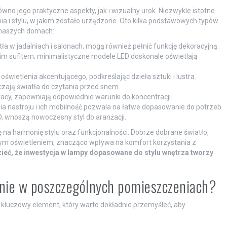
no jego praktyczne aspekty, jak i wizualny urok. Niezwykle istotne
ia i stylu, w jakim zostało urządzone. Oto kilka podstawowych typów
 naszych domach:
ła w jadalniach i salonach, mogą również pełnić funkcję dekoracyjną.
im sufitem; minimalistyczne modele LED doskonale oświetlają
wietlenia akcentującego, podkreślając dzieła sztuki i lustra.
czają światła do czytania przed snem.
acy, zapewniają odpowiednie warunki do koncentracji.
ia nastroju i ich mobilność pozwala na łatwe dopasowanie do potrzeb.
, wnoszą nowoczesny styl do aranżacji.
 na harmonię stylu oraz funkcjonalności. Dobrze dobrane światło,
ym oświetleniem, znacząco wpływa na komfort korzystania z
ć, że inwestycja w lampy dopasowane do stylu wnętrza tworzy
enie w poszczególnych pomieszczeniach?
kluczowy element, który warto dokładnie przemyśleć, aby