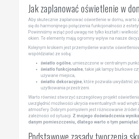
Jak zaplanować oświetlenie w do
Aby skutecznie zaplanować oświetlenie w domu, warto za
się do harmonijnego połączenia funkcjonalności z estet
Powinniśmy wziąć pod uwagę nie tylko kształt i wielkość
okien. Te elementy mają ogromny wpływ na nasze decyzj
Kolejnym krokiem jest przemyślenie warstw oświetleniow
współdziałać ze sobą:
światło ogólne
, umieszczone w centralnym punkc
światło funkcjonalne
, takie jak lampy biurkowe c
używane miejsca,
światło dekoracyjne
, które pozwala uwydatnić z
użytkowania przestrzeni.
Warto również stworzyć szczegółowy projekt oświetleni
uwzględnić możliwości ukrycia ewentualnych wad wnętrza,
atmosfery. Dobrym pomysłem jest różnicowanie źródeł św
zależności od sytuacji.
Z mojego doświadczenia wynika,
danym pomieszczeniu, dlatego warto o tym pamiętać 
Podstawowe zasady tworzenia sku