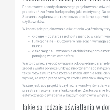
Podstawowe zasady skutecznego projektowania oświetle
przestrzeń zarówno funkcjonalną, jak i estetyczną. Na 
Starannie zaplanowane rozmieszczenie lamp zapewni rów
użytkowników.
W kontekście projektowania oświetlenia wyróżniamy trzy
główne
– dostarcza jednolitą jasność w całym wnęt
funkcjonalne
– kluczowe w miejscach wymagający
biurku,
dekoracyjne
– wzmacnia architekturę pomieszcze
panującą w nim atmosferę.
Warto również zwrócić uwagę na odpowiednie parametry, 
źródeł światła pomoże uniknąć nieprzyjemnego natężenia
także rozważyć rozmieszczenie mebli, aby nie robić ci
wynika, że współpraca różnych źródeł światła w danym w
Ważne jest, aby projekt łączył różne warstwy światła w 
przestrzeni przyjemnej i funkcjonalnej. Zastosowanie ty
estetycznego oświetlenia w każdym domowym wnętrzu
Jakie są rodzaje oświetlenia w do