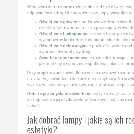
W naszym domu mamy różnorodne rodzaje oświetlenia, kt
odpowiedni nastrój. Oto najważniejsze typy oświetlenia:
Oświetlenie główne
– podstawowe źródło światła,
reflektorów, równomiernie rozpraszających światł
Oświetlenie funkcjonalne
– znane także jako oświ
wykonujemy konkretne zadania, idealne do obszaró
Oświetlenie dekoracyjne
– podkreśla walory archi
wybrane elementy wystroju.
Światło okolicznościowe
– różne dekoracyjne la
jak urodziny czy rodzinne spotkania, takie jak lam
Przy projektowaniu oświetlenia warto rozważyć różnor
oraz barwę oświetlenia do konkretnych sytuacji. Na przy
wzroku w codziennym użytkowaniu, natomiast cieplejsze
Dobrze przemyślane oświetlenie
nie tylko zwiększa fu
samopoczucie jej użytkowników. Kluczowe jest, aby różn
całość.
Jak dobrać lampy i jakie są ich r
estetyki?