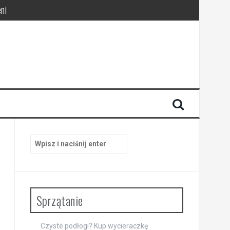
ni
pracy
Szukaj:
Sprzątanie
Czyste podłogi? Kup wycieraczkę