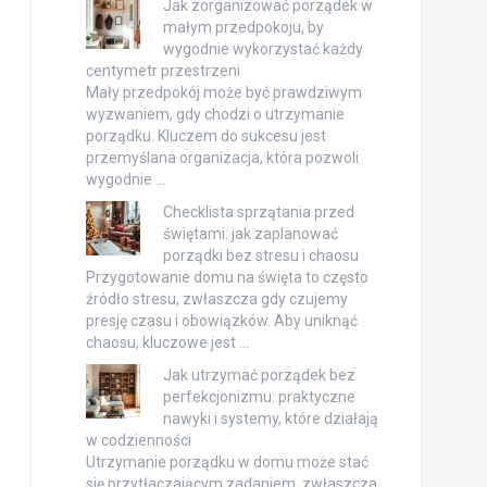
Jak zorganizować porządek w
małym przedpokoju, by
wygodnie wykorzystać każdy
centymetr przestrzeni
Mały przedpokój może być prawdziwym
wyzwaniem, gdy chodzi o utrzymanie
porządku. Kluczem do sukcesu jest
przemyślana organizacja, która pozwoli
wygodnie …
Checklista sprzątania przed
świętami: jak zaplanować
porządki bez stresu i chaosu
Przygotowanie domu na święta to często
źródło stresu, zwłaszcza gdy czujemy
presję czasu i obowiązków. Aby uniknąć
chaosu, kluczowe jest …
Jak utrzymać porządek bez
perfekcjonizmu: praktyczne
nawyki i systemy, które działają
w codzienności
Utrzymanie porządku w domu może stać
się przytłaczającym zadaniem, zwłaszcza