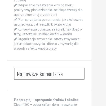
sposoby
Odgracanie mieszkania krok po kroku:
praktyczny plan działania i selekcja rzeczy dla
uporządkowanej przestrzeni
Plan sprzątania po remoncie: jak skutecznie
usunąć kurz, pył i resztki krok po kroku
Konserwacja odkurzacza i pralki: jak dbać o
filtry, uszczelki i uniknąć awarii w domu
Organizacja zmywania i strefy zmywania:
jak układać naczynia i dbać o zmywarkę dla
wygody i efektywności pracy
Najnowsze komentarze
Posprzątaj – sprzątanie Kraków i okolice
Clean TEC – posprzątam dom mieszkanie