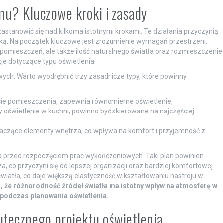
mu? Kluczowe kroki i zasady
stanowić się nad kilkoma istotnymi krokami. Te działania przyczynią
yką. Na początek kluczowe jest zrozumienie wymagań przestrzeni.
 pomieszczeń, ale także ilość naturalnego światła oraz rozmieszczenie
e dotyczące typu oświetlenia.
ych. Warto wyodrębnić trzy zasadnicze typy, które powinny
ie pomieszczenia, zapewnia równomierne oświetlenie,
zy oświetlenie w kuchni, powinno być skierowane na najczęściej
naczące elementy wnętrza, co wpływa na komfort i przyjemność z
a przed rozpoczęciem prac wykończeniowych. Taki plan powinien
 co przyczyni się do lepszej organizacji oraz bardziej komfortowej
iatła, co daje większą elastyczność w kształtowaniu nastroju w
 że różnorodność źródeł światła ma istotny wpływ na atmosferę w
podczas planowania oświetlenia.
tecznego projektu oświetlenia