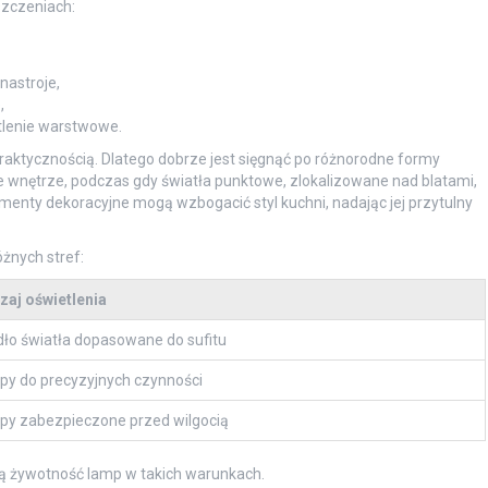
szczeniach:
nastroje,
,
tlenie warstwowe.
 praktycznością. Dlatego dobrze jest sięgnąć po różnorodne formy
łe wnętrze, podczas gdy światła punktowe, zlokalizowane nad blatami,
enty dekoracyjne mogą wzbogacić styl kuchni, nadając jej przytulny
żnych stref:
zaj oświetlenia
dło światła dopasowane do sufitu
py do precyzyjnych czynności
py zabezpieczone przed wilgocią
 żywotność lamp w takich warunkach.