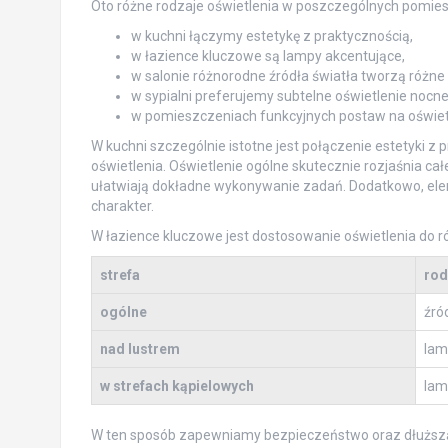
Oto różne rodzaje oświetlenia w poszczególnych pomie
w kuchni łączymy estetykę z praktycznością,
w łazience kluczowe są lampy akcentujące,
w salonie różnorodne źródła światła tworzą różne 
w sypialni preferujemy subtelne oświetlenie nocne
w pomieszczeniach funkcyjnych postaw na oświe
W kuchni szczególnie istotne jest połączenie estetyki z
oświetlenia. Oświetlenie ogólne skutecznie rozjaśnia ca
ułatwiają dokładne wykonywanie zadań. Dodatkowo, elem
charakter.
W łazience kluczowe jest dostosowanie oświetlenia do ró
strefa
rod
ogólne
źró
nad lustrem
lam
w strefach kąpielowych
lam
W ten sposób zapewniamy bezpieczeństwo oraz dłuższą