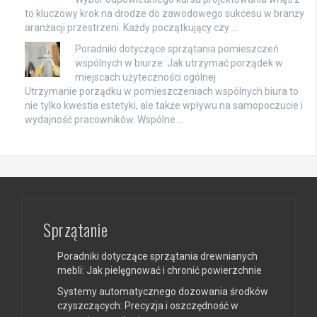
to kluczowy krok na drodze do zawodowego sukcesu w branży
aranżacji przestrzeni. Każdy początkujący czy …
Poradniki dotyczące sprzątania pomieszczeń
wspólnych w biurze: Jak utrzymać porządek w
miejscach użyteczności ogólnej
Utrzymanie porządku w pomieszczeniach wspólnych biura to
nie tylko kwestia estetyki, ale także wpływu na samopoczucie i
wydajność pracowników. Wspólne …
Sprzątanie
Poradniki dotyczące sprzątania drewnianych
mebli: Jak pielęgnować i chronić powierzchnie
Systemy automatycznego dozowania środków
czyszczących: Precyzja i oszczędność w