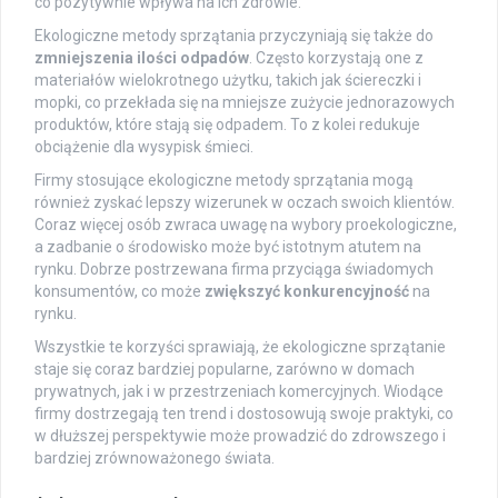
co pozytywnie wpływa na ich zdrowie.
Ekologiczne metody sprzątania przyczyniają się także do
zmniejszenia ilości odpadów
. Często korzystają one z
materiałów wielokrotnego użytku, takich jak ściereczki i
mopki, co przekłada się na mniejsze zużycie jednorazowych
produktów, które stają się odpadem. To z kolei redukuje
obciążenie dla wysypisk śmieci.
Firmy stosujące ekologiczne metody sprzątania mogą
również zyskać lepszy wizerunek w oczach swoich klientów.
Coraz więcej osób zwraca uwagę na wybory proekologiczne,
a zadbanie o środowisko może być istotnym atutem na
rynku. Dobrze postrzewana firma przyciąga świadomych
konsumentów, co może
zwiększyć konkurencyjność
na
rynku.
Wszystkie te korzyści sprawiają, że ekologiczne sprzątanie
staje się coraz bardziej popularne, zarówno w domach
prywatnych, jak i w przestrzeniach komercyjnych. Wiodące
firmy dostrzegają ten trend i dostosowują swoje praktyki, co
w dłuższej perspektywie może prowadzić do zdrowszego i
bardziej zrównoważonego świata.