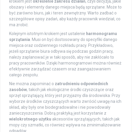
krokiem jest
określenie zakresu działań
, czyli decyzja, jakie
obszary i elementy danego miejsca będą sprzątane. Może to
być zarówno biuro, jak i teren zewnętrzny. Warto zadbać o
szczegółowe opisy zadań, aby każdy pracownik wiedział, co
ma zrobić.
Kolejnym istotnym krokiem jest ustalenie
harmonogramu
sprzątania
. Musi on być dostosowany do specyfiki danego
miejsca oraz codziennego rozkładu pracy. Przykładowo,
jeżeli sprzątanie biura odbywa się podczas godzin pracy,
należy zaplanować je w taki sposób, aby nie zakłócało to
pracy pracowników. Dzięki harmonogramowi można również
efektywnie zarządzać czasem oraz zaangażowaniem
całego zespołu.
Nie można zapominać o
zatrudnieniu odpowiednich
zasobów
, takich jak ekologiczne środki czyszczące oraz
sprzęt sprzątający, który jest przyjazny dla środowiska. Przy
wyborze środków czyszczących warto zwrócić uwagę na ich
skład, aby były one biodegradowalne i nie powodowały
zanieczyszczenia. Dobrą praktyką jest korzystanie z
wielokrotnego użytku
akcesoriów sprzątających, takich jak
mopy czy szmatki, co również wpływa na zminimalizowanie
odpadów.