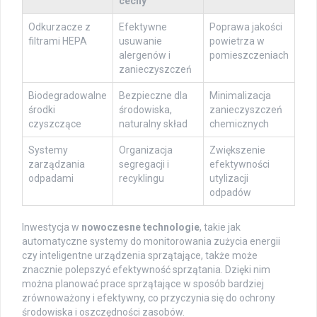
cechy
Odkurzacze z
Efektywne
Poprawa jakości
filtrami HEPA
usuwanie
powietrza w
alergenów i
pomieszczeniach
zanieczyszczeń
Biodegradowalne
Bezpieczne dla
Minimalizacja
środki
środowiska,
zanieczyszczeń
czyszczące
naturalny skład
chemicznych
Systemy
Organizacja
Zwiększenie
zarządzania
segregacji i
efektywności
odpadami
recyklingu
utylizacji
odpadów
Inwestycja w
nowoczesne technologie
, takie jak
automatyczne systemy do monitorowania zużycia energii
czy inteligentne urządzenia sprzątające, także może
znacznie polepszyć efektywność sprzątania. Dzięki nim
można planować prace sprzątające w sposób bardziej
zrównoważony i efektywny, co przyczynia się do ochrony
środowiska i oszczędności zasobów.