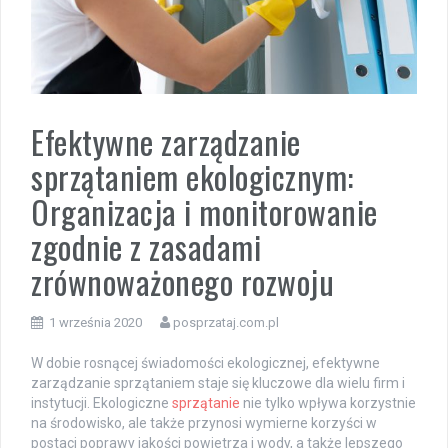
Efektywne zarządzanie
sprzątaniem ekologicznym:
Organizacja i monitorowanie
zgodnie z zasadami
zrównoważonego rozwoju
1 września 2020
posprzataj.com.pl
W dobie rosnącej świadomości ekologicznej, efektywne
zarządzanie sprzątaniem staje się kluczowe dla wielu firm i
instytucji. Ekologiczne
sprzątanie
nie tylko wpływa korzystnie
na środowisko, ale także przynosi wymierne korzyści w
postaci poprawy jakości powietrza i wody, a także lepszego