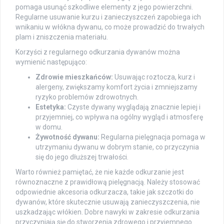
pomaga usunąć szkodliwe elementy z jego powierzchni.
Regularne usuwanie kurzu i zanieczyszczeń zapobiega ich
wnikaniu w włókna dywanu, co może prowadzić do trwałych
plam i zniszczenia materiału.
Korzyści z regularnego odkurzania dywanów można
wymienić następująco:
Zdrowie mieszkańców:
Usuwając roztocza, kurz i
alergeny, zwiększamy komfort życia i zmniejszamy
ryzyko problemów zdrowotnych.
Estetyka:
Czyste dywany wyglądają znacznie lepiej i
przyjemniej, co wpływa na ogólny wygląd i atmosferę
w domu.
Żywotność dywanu:
Regularna pielęgnacja pomaga w
utrzymaniu dywanu w dobrym stanie, co przyczynia
się do jego dłuższej trwałości.
Warto również pamiętać, że nie każde odkurzanie jest
równoznaczne z prawidłową pielęgnacją. Należy stosować
odpowiednie akcesoria odkurzacza, takie jak szczotki do
dywanów, które skutecznie usuwają zanieczyszczenia, nie
uszkadzając włókien. Dobre nawyki w zakresie odkurzania
przyczyniają się do stworzenia zdrowego i przyjemnego