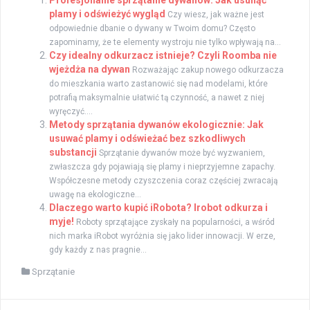
Profesjonalne sprzątanie dywanów: Jak usunąć
plamy i odświeżyć wygląd
Czy wiesz, jak ważne jest
odpowiednie dbanie o dywany w Twoim domu? Często
zapominamy, że te elementy wystroju nie tylko wpływają na...
Czy idealny odkurzacz istnieje? Czyli Roomba nie
wjeżdża na dywan
Rozważając zakup nowego odkurzacza
do mieszkania warto zastanowić się nad modelami, które
potrafią maksymalnie ułatwić tą czynność, a nawet z niej
wyręczyć....
Metody sprzątania dywanów ekologicznie: Jak
usuwać plamy i odświeżać bez szkodliwych
substancji
Sprzątanie dywanów może być wyzwaniem,
zwłaszcza gdy pojawiają się plamy i nieprzyjemne zapachy.
Współczesne metody czyszczenia coraz częściej zwracają
uwagę na ekologiczne...
Dlaczego warto kupić iRobota? Irobot odkurza i
myje!
Roboty sprzątające zyskały na popularności, a wśród
nich marka iRobot wyróżnia się jako lider innowacji. W erze,
gdy każdy z nas pragnie...
Sprzątanie