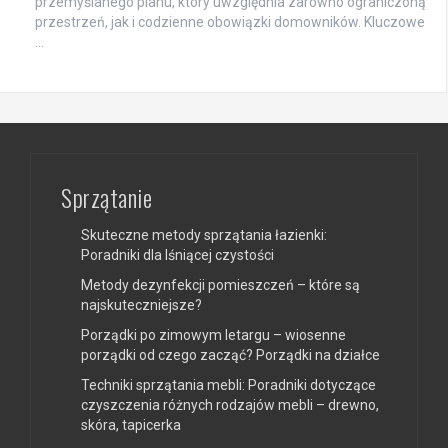
przemyślanego planu, który uwzględnia zarówno ograniczoną
przestrzeń, jak i codzienne obowiązki domowników. Kluczowe
…
Sprzątanie
Skuteczne metody sprzątania łazienki:
Poradniki dla lśniącej czystości
Metody dezynfekcji pomieszczeń – które są
najskuteczniejsze?
Porządki po zimowym letargu – wiosenne
porządki od czego zacząć? Porządki na działce
Techniki sprzątania mebli: Poradniki dotyczące
czyszczenia różnych rodzajów mebli – drewno,
skóra, tapicerka