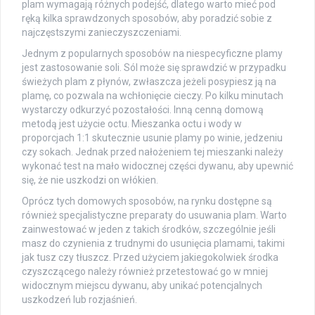
plam wymagają różnych podejść, dlatego warto mieć pod
ręką kilka sprawdzonych sposobów, aby poradzić sobie z
najczęstszymi zanieczyszczeniami.
Jednym z popularnych sposobów na niespecyficzne plamy
jest zastosowanie soli. Sól może się sprawdzić w przypadku
świeżych plam z płynów, zwłaszcza jeżeli posypiesz ją na
plamę, co pozwala na wchłonięcie cieczy. Po kilku minutach
wystarczy odkurzyć pozostałości. Inną cenną domową
metodą jest użycie octu. Mieszanka octu i wody w
proporcjach 1:1 skutecznie usunie plamy po winie, jedzeniu
czy sokach. Jednak przed nałożeniem tej mieszanki należy
wykonać test na mało widocznej części dywanu, aby upewnić
się, że nie uszkodzi on włókien.
Oprócz tych domowych sposobów, na rynku dostępne są
również specjalistyczne preparaty do usuwania plam. Warto
zainwestować w jeden z takich środków, szczególnie jeśli
masz do czynienia z trudnymi do usunięcia plamami, takimi
jak tusz czy tłuszcz. Przed użyciem jakiegokolwiek środka
czyszczącego należy również przetestować go w mniej
widocznym miejscu dywanu, aby unikać potencjalnych
uszkodzeń lub rozjaśnień.