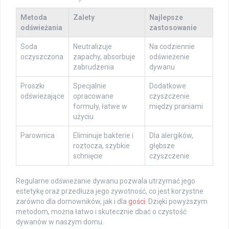
Metoda
Zalety
Najlepsze
odświeżania
zastosowanie
Soda
Neutralizuje
Na codziennie
oczyszczona
zapachy, absorbuje
odświeżenie
zabrudzenia
dywanu
Proszki
Specjalnie
Dodatkowe
odświeżające
opracowane
czyszczenie
formuły, łatwe w
między praniami
użyciu
Parownica
Eliminuje bakterie i
Dla alergików,
roztocza, szybkie
głębsze
schnięcie
czyszczenie
Regularne odświeżanie dywanu pozwala utrzymać jego
estetykę oraz przedłuża jego żywotność, co jest korzystne
zarówno dla domowników, jak i dla
gości
. Dzięki powyższym
metodom, można łatwo i skutecznie dbać o czystość
dywanów w naszym domu.