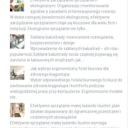
Efektywne zarządzanie sprzątaniem
ekologicznym: Organizacja i monitorowanie
zgodnie z zasadami zrównoważonego rozwoju
W dobie rosnącej świadomości ekologicznej, efektywne
zarządzanie sprzątaniem staje się kluczowe dla wielu firm i
instytucji. Ekologiczne sprzątanie nie tylko …
Szklane balustrady: nowoczesne rozwiązania,
bezpieczeństwo i design
Wprowadzenie do szklanych balustrad – ich rola i
popularność Szklane balustrady coraz częściej pojawiają się
zarówno w luksusowych wnętrzach, jak …
Jak wybrać ergonomiczny fotel biurowy dla
zdrowego kręgosłupa
Wybór odpowiedniego fotela biurowego to klucz do
zachowania zdrowia kręgosłupa i komfortu podczas
wielogodzinnej pracy przy komputerze. Ergonomiczne modele
nie …
Efektywne sprzątanie małej łazienki i kuchni: plan
działań dopasowany do ograniczonej przestrzeni i
codziennych obowiązków
Efektywne sprzątanie małej łazienki i kuchni wymaga