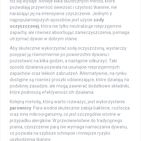
niż się wydaje. Istnieje kilka skutecznych metod, które
pozwalają przywrócić świeżość i czystość tkaninie, nie
narażając jej na intensywne czyszczenie. Jednym z
najpopularniejszych sposobów jest użycie
sody
oczyszczonej
, która nie tylko neutralizuje nieprzyjemne
zapachy, ale również absorbując zanieczyszczenia, pomaga
utrzymać dywan w dobrym stanie.
Aby skutecznie wykorzystać sodę oczyszczoną, wystarczy
posypać ją równomiernie po powierzchni dywanu i
pozostawić na kilka godzin, a następnie odkurzyć. Taki
sposób działania pozwala na usunięcie nieprzyjemnych
zapachów oraz lekkich zabrudzeń. Alternatywnie, na rynku
dostępne są również proszki odświeżające, które działają na
podobnej zasadzie, ale mogą zawierać dodatkowe składniki,
które podnoszą efektywność ich działania.
Kolejną metodą, którą warto rozważyć, jest wykorzystanie
parownicy
. Para wodna skutecznie zabija bakterie, roztocza
oraz inne mikroorganizmy, co jest szczególnie istotne w
przypadku alergików. W przeciwieństwie do tradycyjnego
prania, czyszczenie parą nie wymaga namaczania dywanu,
co pozwala na szybsze schnięcie i mniejsze ryzyko
uszkodzenia tkaniny.