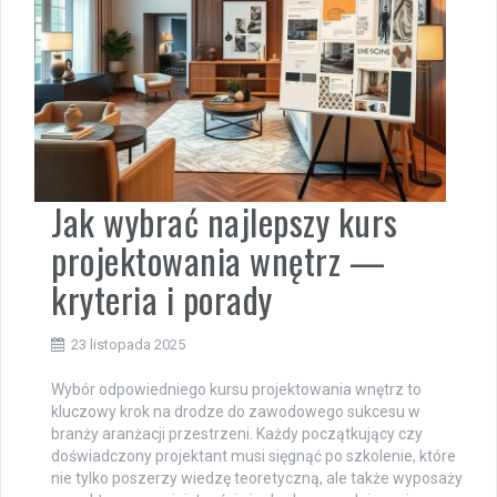
Jak wybrać najlepszy kurs
projektowania wnętrz —
kryteria i porady
23 listopada 2025
Wybór odpowiedniego kursu projektowania wnętrz to
kluczowy krok na drodze do zawodowego sukcesu w
branży aranżacji przestrzeni. Każdy początkujący czy
doświadczony projektant musi sięgnąć po szkolenie, które
nie tylko poszerzy wiedzę teoretyczną, ale także wyposaży