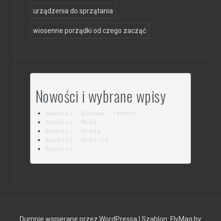
urządzenia do sprzątania
wiosenne porządki od czego zacząć
Nowości i wybrane wpisy
Nowości: Budowa, remont
Nowości: Moda
Nowości: Uroda
Nowości: Wnętrze
Nowości
Dumnie wspierane przez WordPressa
|
Szablon:
FlyMag
by