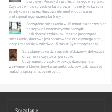
biurowym: Porady dla profesjonalnego wizerunku
Czystość w holu i przedsionku biurowym to nie tylko kwestia
estetyki, ale również kluczowy element w budowaniu
profesjonalnego wizerunku firmy. …
Sprzątanie mieszkania w 15 minut: skuteczny plan
na szybkie i systematyczne porządki
Jeśli chcesz szybko i skutecznie posprzątać
mieszkanie, kluczowe jest opracowanie efektywnego planu,
który zmieści się w zaledwie 15 minut. Systematyczność, …
Sprzątanie pokoi dziecięcych: Wskazówki dotyczące
utrzymania czystości i porządku
Utrzymanie porządku w pokoju dziecięcym to
wyzwanie, z którym boryka się wielu rodziców. Jak nauczyć
malucha sprzątania, by nie było …
Sprzątanie