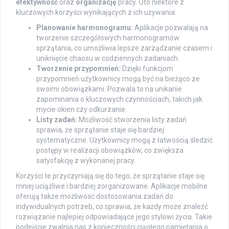
efektywność
oraz
organizację
pracy. Oto niektóre z
kluczowych korzyści wynikających z ich używania:
Planowanie harmonogramu:
Aplikacje pozwalają na
tworzenie szczegółowych harmonogramów
sprzątania, co umożliwia lepsze zarządzanie czasem i
uniknięcie chaosu w codziennych zadaniach.
Tworzenie przypomnień:
Dzięki funkcjom
przypomnień użytkownicy mogą być na bieżąco ze
swoimi obowiązkami. Pozwala to na unikanie
zapominania o kluczowych czynnościach, takich jak
mycie okien czy odkurzanie.
Listy zadań:
Możliwość stworzenia listy zadań
sprawia, że sprzątanie staje się bardziej
systematyczne. Użytkownicy mogą z łatwością śledzić
postępy w realizacji obowiązków, co zwiększa
satysfakcję z wykonanej pracy.
Korzyści te przyczyniają się do tego, że sprzątanie staje się
mniej uciążliwe i bardziej zorganizowane. Aplikacje mobilne
oferują także możliwość dostosowania zadań do
indywidualnych potrzeb, co sprawia, że każdy może znaleźć
rozwiązanie najlepiej odpowiadające jego stylowi życia. Takie
podejście zwalnia nas z konieczności ciągłego pamiętania o