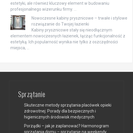
estetyki, ale również kluczowy element w budowaniu
profesjonalnego wizerunku firmy. …
Nowoczesne kabiny prysznicowe – trwałe i stylowe
rozwiązanie do Twojej łazienki
Kabiny prysznicowe stały się nieodłącznym
elementem nowoczesnych łazienek, łącząc funkcjonalność z
estetyką. Ich popularność wynika nie tylko z oszczędności
miejsca, …
Sprzątanie
Skuteczne metody sprzątania placówek opieki
zdrowotnej: Porady dla bezpiecznych i
higienicznych środowisk medycznych
Porządki – jak je zaplanować? Harmonogram
sprzątania domu – sprzątanie na weekendy