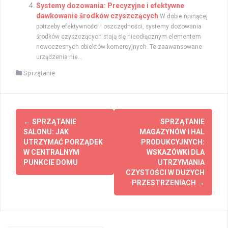
Systemy dozowania: Precyzyjne i efektywne
dawkowanie środków czyszczących
W dobie rosnącej
potrzeby efektywności i oszczędności, systemy dozowania
środków czyszczących stają się nieodłącznym elementem
nowoczesnych obiektów komercyjnych. Te zaawansowane
urządzenia nie...
Sprzątanie
Zobacz
←
SPRZĄTANIE
SPRZĄTANIE
wpisy
SALONU: JAK
MAGAZYNÓW I HAL
UTRZYMAĆ PORZĄDEK
PRODUKCYJNYCH:
W CENTRALNYM
WSKAZÓWKI DLA
PUNKCIE DOMU
UTRZYMANIA
CZYSTOŚCI W DUŻYCH
PRZESTRZENIACH
→