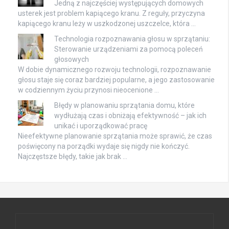
Jedną z najczęściej występujących domowych
usterek jest problem kapiącego kranu. Z reguły, przyczyna
kapiącego kranu leży w uszkodzonej uszczelce, która …
Technologia rozpoznawania głosu w sprzątaniu:
Sterowanie urządzeniami za pomocą poleceń
głosowych
W dobie dynamicznego rozwoju technologii, rozpoznawanie
głosu staje się coraz bardziej popularne, a jego zastosowanie
w codziennym życiu przynosi nieocenione …
Błędy w planowaniu sprzątania domu, które
wydłużają czas i obniżają efektywność – jak ich
unikać i uporządkować pracę
Nieefektywne planowanie sprzątania może sprawić, że czas
poświęcony na porządki wydaje się nigdy nie kończyć.
Najczęstsze błędy, takie jak brak …