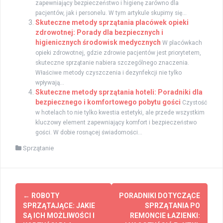
zapewniający bezpieczeństwo i higienę zarówno dla
pacjentów, jak i personelu. W tym artykule skupimy się...
Skuteczne metody sprzątania placówek opieki
zdrowotnej: Porady dla bezpiecznych i
higienicznych środowisk medycznych
W placówkach
opieki zdrowotnej, gdzie zdrowie pacjentów jest priorytetem,
skuteczne sprzątanie nabiera szczególnego znaczenia.
Właściwe metody czyszczenia i dezynfekcji nie tylko
wpływają...
Skuteczne metody sprzątania hoteli: Poradniki dla
bezpiecznego i komfortowego pobytu gości
Czystość
w hotelach to nie tylko kwestia estetyki, ale przede wszystkim
kluczowy element zapewniający komfort i bezpieczeństwo
gości. W dobie rosnącej świadomości...
Sprzątanie
Zobacz
←
ROBOTY
PORADNIKI DOTYCZĄCE
wpisy
SPRZĄTAJĄCE: JAKIE
SPRZĄTANIA PO
SĄ ICH MOŻLIWOŚCI I
REMONCIE ŁAZIENKI: