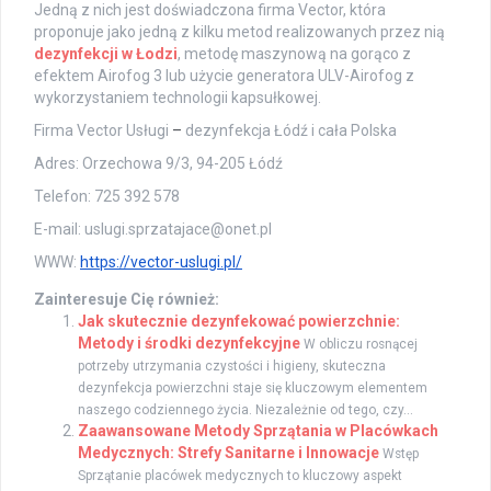
Jedną z nich jest doświadczona firma Vector, która
proponuje jako jedną z kilku metod realizowanych przez nią
dezynfekcji w Łodzi
, metodę maszynową na gorąco z
efektem Airofog 3 lub użycie generatora ULV-Airofog z
wykorzystaniem technologii kapsułkowej.
Firma Vector Usługi
–
dezynfekcja Łódź i cała Polska
Adres: Orzechowa 9/3, 94-205 Łódź
Telefon: 725 392 578
E-mail: uslugi.sprzatajace@onet.pl
WWW:
https://vector-uslugi.pl/
Zainteresuje Cię również:
Jak skutecznie dezynfekować powierzchnie:
Metody i środki dezynfekcyjne
W obliczu rosnącej
potrzeby utrzymania czystości i higieny, skuteczna
dezynfekcja powierzchni staje się kluczowym elementem
naszego codziennego życia. Niezależnie od tego, czy...
Zaawansowane Metody Sprzątania w Placówkach
Medycznych: Strefy Sanitarne i Innowacje
Wstęp
Sprzątanie placówek medycznych to kluczowy aspekt