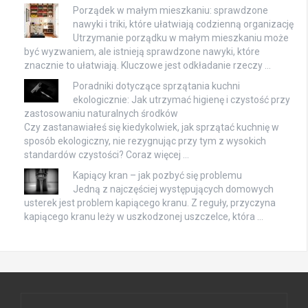
Porządek w małym mieszkaniu: sprawdzone
nawyki i triki, które ułatwiają codzienną organizację
Utrzymanie porządku w małym mieszkaniu może
być wyzwaniem, ale istnieją sprawdzone nawyki, które
znacznie to ułatwiają. Kluczowe jest odkładanie rzeczy …
Poradniki dotyczące sprzątania kuchni
ekologicznie: Jak utrzymać higienę i czystość przy
zastosowaniu naturalnych środków
Czy zastanawiałeś się kiedykolwiek, jak sprzątać kuchnię w
sposób ekologiczny, nie rezygnując przy tym z wysokich
standardów czystości? Coraz więcej …
Kapiący kran – jak pozbyć się problemu
Jedną z najczęściej występujących domowych
usterek jest problem kapiącego kranu. Z reguły, przyczyna
kapiącego kranu leży w uszkodzonej uszczelce, która …