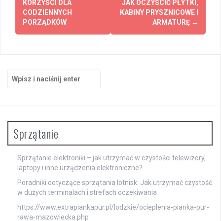
KORZYŚCI DLA
JAK OCZYŚCIĆ PŁYTKI,
CODZIENNYCH
KABINY PRYSZNICOWE I
PORZĄDKÓW
ARMATURĘ
→
Szukaj:
Sprzątanie
Sprzątanie elektroniki – jak utrzymać w czystości telewizory,
laptopy i inne urządzenia elektroniczne?
Poradniki dotyczące sprzątania lotnisk: Jak utrzymać czystość
w dużych terminalach i strefach oczekiwania
https://www.extrapiankapur.pl/lodzkie/ocieplenia-pianka-pur-
rawa-mazowiecka.php