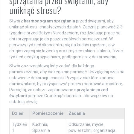
sprzątania przed świętami, aby
uniknąć stresu?
Stwórz
harmonogram sprzątania
przed świętami, aby
uniknąć stresu i chaotycznych działań. Zacznij planować 2-3
tygodnie przed Bożym Narodzeniem, rozdzielając prace na
dni i przypisując je do poszczególnych pomieszczeń. W
pierwszy tydzień skoncentruj się na kuchni i spiżarni, a w
drugim zajmij się łazienką oraz myciem okien i salonu. Trzeci
tydzień dedykuj sypialniom, podłogom oraz dekorowaniu.
Stwórz szczegółową listę zadań dla każdego
pomieszczenia, aby niczego nie pominąć. Uwzględnij czas na
ustawienie dekoracji i choinki. Przypisz niektóre zadania
domownikom, by przyspieszyć proces i poprawić atmosferę.
Pamiętaj, że dobrze zaplanowane
sprzątanie przed
świętami
pomoże Ci uniknąć nadmiaru obowiązków na
ostatnią chwilę.
Dzień
Pomieszczenie
Zadania
Tydzień
Kuchnia,
Odkurzanie, mycie
1
Spiżarnia
powierzchni, organizacja