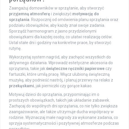
Zaangażuj domowników w sprzątanie, aby stworzyć
przyjemną atmosferę
i zwiększyć
motywację do
sprzątania
. Rozpocznij od omówienia planu sprzątania oraz
podziału obowiązków, aby każdy znał swoje zadania.
Sporządź harmonogram z jasno przydzielonymi
obowiązkami dla każdej osoby, co ułatwi realizację celów.
Ustal stałe dni i godziny na konkretne prace, by stworzyć
rutynę.
Wykorzystaj system nagród, aby zachęcić wszystkich do
aktywnego działania. Wprowadź estetyczne akcesoria do
sprzątania, takie jak
świąteczne ręczniki papierowe
czy
fartuszki, które umilą pracę. Włącz ulubioną świąteczną
muzykę, aby podnieść nastrój, i planuj przerwy na relaks z
przekąskami
, jak pierniczki czy gorące kakao.
Motywuj dzieci do sprzątania, przypominając im o
prostszych obowiązkach, takich jak układanie zabawek.
Zachęcaj do wspólnych dni sprzątania, co nie tylko zwiększa
zaangażowanie, ale także utrzymuje ducha współpracy w
rodzinie. Wyznaczaj małe nagrody za wykonane zadania, co
sprzyja systematyczności i pozytywnej atmosferze podczas