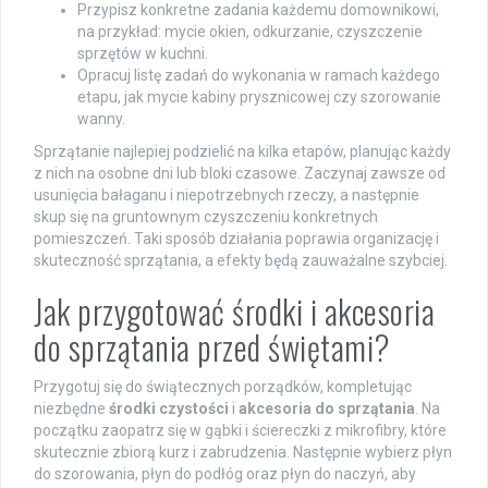
Przypisz konkretne zadania każdemu domownikowi,
na przykład: mycie okien, odkurzanie, czyszczenie
sprzętów w kuchni.
Opracuj listę zadań do wykonania w ramach każdego
etapu, jak mycie kabiny prysznicowej czy szorowanie
wanny.
Sprzątanie najlepiej podzielić na kilka etapów, planując każdy
z nich na osobne dni lub bloki czasowe. Zaczynaj zawsze od
usunięcia bałaganu i niepotrzebnych rzeczy, a następnie
skup się na gruntownym czyszczeniu konkretnych
pomieszczeń. Taki sposób działania poprawia organizację i
skuteczność sprzątania, a efekty będą zauważalne szybciej.
Jak przygotować środki i akcesoria
do sprzątania przed świętami?
Przygotuj się do świątecznych porządków, kompletując
niezbędne
środki czystości
i
akcesoria do sprzątania
. Na
początku zaopatrz się w gąbki i ściereczki z mikrofibry, które
skutecznie zbiorą kurz i zabrudzenia. Następnie wybierz płyn
do szorowania, płyn do podłóg oraz płyn do naczyń, aby