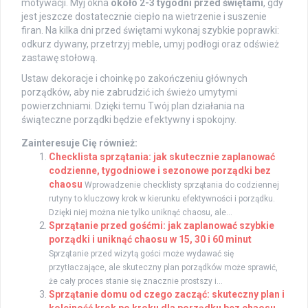
motywacji. Myj okna
około 2-3 tygodni przed świętami
, gdy
jest jeszcze dostatecznie ciepło na wietrzenie i suszenie
firan. Na kilka dni przed świętami wykonaj szybkie poprawki:
odkurz dywany, przetrzyj meble, umyj podłogi oraz odśwież
zastawę stołową.
Ustaw dekoracje i choinkę po zakończeniu głównych
porządków, aby nie zabrudzić ich świeżo umytymi
powierzchniami. Dzięki temu Twój plan działania na
świąteczne porządki będzie efektywny i spokojny.
Zainteresuje Cię również:
Checklista sprzątania: jak skutecznie zaplanować
codzienne, tygodniowe i sezonowe porządki bez
chaosu
Wprowadzenie checklisty sprzątania do codziennej
rutyny to kluczowy krok w kierunku efektywności i porządku.
Dzięki niej można nie tylko uniknąć chaosu, ale...
Sprzątanie przed gośćmi: jak zaplanować szybkie
porządki i uniknąć chaosu w 15, 30 i 60 minut
Sprzątanie przed wizytą gości może wydawać się
przytłaczające, ale skuteczny plan porządków może sprawić,
że cały proces stanie się znacznie prostszy i...
Sprzątanie domu od czego zacząć: skuteczny plan i