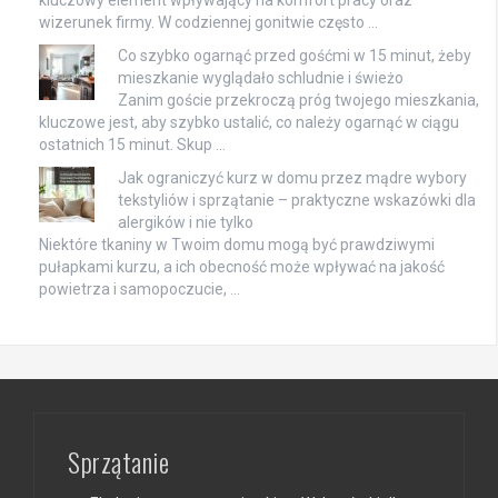
kluczowy element wpływający na komfort pracy oraz
wizerunek firmy. W codziennej gonitwie często …
Co szybko ogarnąć przed gośćmi w 15 minut, żeby
mieszkanie wyglądało schludnie i świeżo
Zanim goście przekroczą próg twojego mieszkania,
kluczowe jest, aby szybko ustalić, co należy ogarnąć w ciągu
ostatnich 15 minut. Skup …
Jak ograniczyć kurz w domu przez mądre wybory
tekstyliów i sprzątanie – praktyczne wskazówki dla
alergików i nie tylko
Niektóre tkaniny w Twoim domu mogą być prawdziwymi
pułapkami kurzu, a ich obecność może wpływać na jakość
powietrza i samopoczucie, …
Sprzątanie