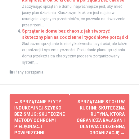
kolejność krok po kroku dla porządku bez chaosu
Zaczynając sprzątanie domu, najważniejsze jest, aby mieć
jasny plan działania. Kluczowym krokiem jest najpierw
usunięcie zbędnych przedmiotów, co pozwala na stworzenie
przestrzeni...
Sprzątanie domu bez chaosu: jak stworzyć
skuteczny plan na codzienne i tygodniowe porządki
Skuteczne sprzątanie to nie tylko kwestia czystości, ale także
organizacji i systematyczności. Posiadanie planu sprzątania
domu przekształca chaotyczny proces w zorganizowany
system,...
Plany sprzątania
Zobacz
←
SPRZĄTANIE PŁYTY
SPRZĄTANIE STOŁU W
wpisy
INDUKCYJNEJ SZYBKO I
KUCHNI: SKUTECZNA
BEZ SMUG: SKUTECZNE
RUTYNA, KTÓRA
METODY OCHRONY I
OGRANICZA BAŁAGAN I
PIELĘGNACJI
UŁATWIA CODZIENNĄ
POWIERZCHNI
ORGANIZACJĘ
→