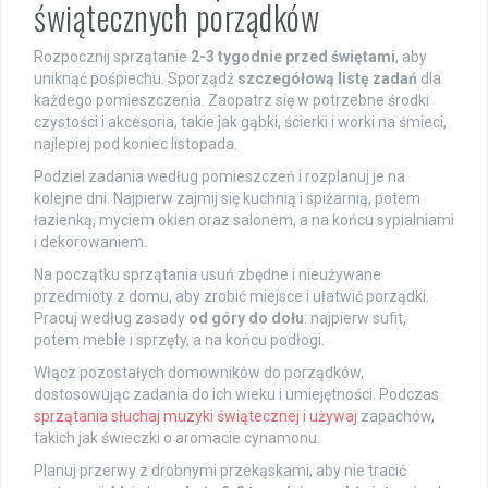
świątecznych porządków
Rozpocznij sprzątanie
2-3 tygodnie przed świętami
, aby
uniknąć pośpiechu. Sporządź
szczegółową listę zadań
dla
każdego pomieszczenia. Zaopatrz się w potrzebne środki
czystości i akcesoria, takie jak gąbki, ścierki i worki na śmieci,
najlepiej pod koniec listopada.
Podziel zadania według pomieszczeń i rozplanuj je na
kolejne dni. Najpierw zajmij się kuchnią i spiżarnią, potem
łazienką, myciem okien oraz salonem, a na końcu sypialniami
i dekorowaniem.
Na początku sprzątania usuń zbędne i nieużywane
przedmioty z domu, aby zrobić miejsce i ułatwić porządki.
Pracuj według zasady
od góry do dołu
: najpierw sufit,
potem meble i sprzęty, a na końcu podłogi.
Włącz pozostałych domowników do porządków,
dostosowując zadania do ich wieku i umiejętności. Podczas
sprzątania słuchaj muzyki świątecznej i używaj
zapachów,
takich jak świeczki o aromacie cynamonu.
Planuj przerwy z drobnymi przekąskami, aby nie tracić