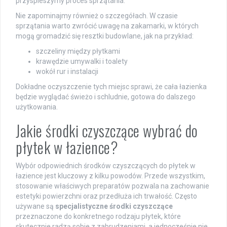
przyspieszymy proces sprzątania.
Nie zapominajmy również o szczegółach. W czasie
sprzątania warto zwrócić uwagę na zakamarki, w których
mogą gromadzić się resztki budowlane, jak na przykład:
szczeliny między płytkami
krawędzie umywalki i toalety
wokół rur i instalacji
Dokładne oczyszczenie tych miejsc sprawi, że cała łazienka
będzie wyglądać świeżo i schludnie, gotowa do dalszego
użytkowania.
Jakie środki czyszczące wybrać do
płytek w łazience?
Wybór odpowiednich środków czyszczących do płytek w
łazience jest kluczowy z kilku powodów. Przede wszystkim,
stosowanie właściwych preparatów pozwala na zachowanie
estetyki powierzchni oraz przedłuża ich trwałość. Często
używane są
specjalistyczne środki czyszczące
przeznaczone do konkretnego rodzaju płytek, które
skutecznie radzą sobie z zabrudzeniami, a jednocześnie nie