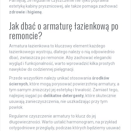
Pamiętaj, że regularne czyszczenie nie tylko poprawia
estetykę kabiny prysznicowej, ale także pomaga zachować
zdrowie
i
higienę
.
Jak dbać o armaturę łazienkową po
remoncie?
Armatura łazienkowa to kluczowy element każdego
łazienkowego wystroju, dlatego należy o nią odpowiednio
dbać, zwłaszcza po remoncie. Aby zachować elegancki
wygląd i funkcjonalność, warto wprowadzić kilka prostych
nawyków do codziennej pielęgnacji.
Przede wszystkim należy unikać stosowania
środków
ściernych
, które mogą porysować powierzchnię armatury, a
tym samym zniszczyć jej estetykę i trwałość. Zamiast tego,
najlepiej sięgać po
delikatne detergenty
, które skutecznie
usuwają zanieczyszczenia, nie uszkadzając przy tym
powłok.
Regularne czyszczenie armatury to klucz do jej
długowieczności. Warto ustalić harmonogram, na przykład
cotygodniowe przeglądy, podczas których będziemy usuwać