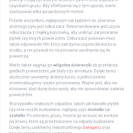
cząstkami gruzu. Aby efektywnie się z tym uporać, warto
zastosować kilka sprawdzonych metod.
Przede wszystkim, najlepszym narzędziem do zbierania
drobnego pyłu jest odkurzacz. Rekomendowane jest użycie
odkurzacza z miękką końcówką, aby uniknąć zarysowania
płytek czy innych powierzchni. Odkurzacz powinien mieć
także odpowiedni filtr, który zatrzyma cząsteczki kurzu w
środku, a nie pozwoli im na ponowne uwolnienie się do
powietrza.
Warto także sięgnąć po
wilgotne ściereczki
do przetarcia
gładkich powierzchni, jak blaty czy armatura. Dzięki temu
skutecznie usuniemy drobiny kurzu, a jednocześnie
zminimalizujemy ryzyko porysowania. Ważne jest, aby nie
stosować zbyt dużej ilości wody, aby nie spowodować zalania
powierzchni.
W przypadku większych odpadów, takich jak kawałki płytek
czy inne resztki budowlane, najlepiej użyć
miotełki
lub
szufelki
. Po zebraniu gruzu, można go wrzucić do worków
na śmieci, które są przeznaczone na odpady budowlane.
Dzięki temu unikniemy niepotrzebnego
bałaganu
oraz