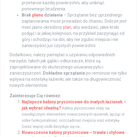
przetarcie każdej powierzchni, aby uniknąć
ponownego brudzenia.
Brak
planu
działania
– Sprzątanie bez uprzedniego
zaplanowania może prowadzić do chaosu. Dobrze jest
mieć jasno określony
plan
, aby wiedzieć, jakie kroki
podjąć i w jakiej kolejności, na przykład zaczynając od
góry i schodząc na dół, aby nie zgubić miejsca i nie
zanieczyścić już czystych powierzchni.
Dodatkowo, należy pamiętać o używaniu odpowiednich
narzędzi, takich jak gąbki i odkurzacze, które są
zaprojektowane do skutecznego usuwania pyłu i
zanieczyszczeń.
Dokładne sprzątanie
po remoncie nie tylko
wpływa na estetykę łazienki, ale także na długowieczność
nowych elementów.
Zainteresuje Cię również:
Najlepsze kabiny prysznicowe do małych łazienek –
jak wybrać idealną?
Kabiny prysznicowe stały się
nieodłącznym elementem nowoczesnych łazienek, łącząc w
sobie funkcjonalność, oszczędność miejsca oraz estetykę.
Coraz więcej osób decyduje się na...
Nowoczesne kabiny prysznicowe – trwałe i stylowe