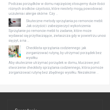
Podczas porządków w domu najczęściej stosujemy duże ilości
różnych środków czystości, które niestety mogą powodować
uczulenia i alergie skórne. Czy …
Skuteczne metody sprzątania po remoncie mebli:
Jak oczyścić i zabezpieczyć wykończenia
Sprzątanie po remoncie mebli to zadanie, które może
wydawać się przytłaczające, zwłaszcza gdy w powietrzu unosi
się pył, a na …
Checklista sprzątania codziennego: jak
zorganizować rutynę, by utrzymać porządek bez
wysiłku
Aby skutecznie utrzymać porządek w domu, kluczowe jest
stworzenie checklisty sprzątania codziennego, która pomoże
zorganizować rutynę bez zbędnego wysiłku. Niezależnie …