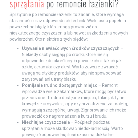
sprzątania
po remoncie łazienki?
Sprzątanie po remoncie łazienki to zadanie, które wymaga
staranności oraz odpowiednich technik. Wiele osób popełnia
powszechne błędy, które mogą prowadzić do
nieskutecznego czyszczenia lub nawet uszkodzenia nowych
powierzchni. Oto niektóre z tych błędów:
Używanie niewłaściwych środków czyszczących
–
Niekiedy osoby sięgają po środki, które nie są
odpowiednie do określonych powierzchni, takich jak
szkło, ceramika czy akryl. Warto zawsze zwracać
uwagę na etykiety produktów, aby nie spowodować
zarysowań ani utraty blasku.
Pomijanie trudno dostępnych miejsc
– Remont
wprowadza wiele zakamarków, które mogą być łatwo
przeoczone. Trudno dostępne miejsca, takie jak tylne
krawędzie umywalek, kąty czy przestrzenie za toaletą,
wymagają szczególnej uwagi. Zignorowanie ich może
prowadzić do nagromadzenia kurzu i brudu.
Niechlujne czyszczenie
– Pośpiech podczas
sprzątania może skutkować niedokładnością. Warto
poświęcić odpowiednią ilość czasu na dokładne