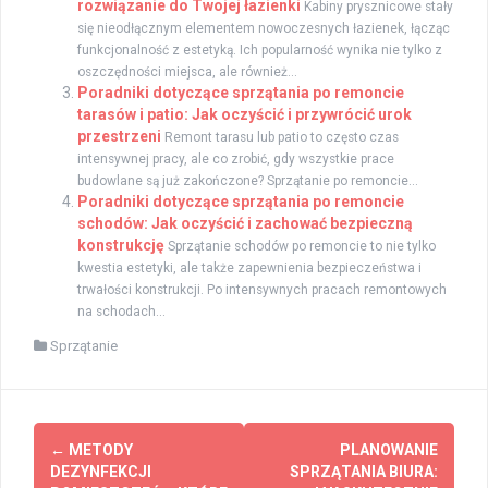
rozwiązanie do Twojej łazienki
Kabiny prysznicowe stały
się nieodłącznym elementem nowoczesnych łazienek, łącząc
funkcjonalność z estetyką. Ich popularność wynika nie tylko z
oszczędności miejsca, ale również...
Poradniki dotyczące sprzątania po remoncie
tarasów i patio: Jak oczyścić i przywrócić urok
przestrzeni
Remont tarasu lub patio to często czas
intensywnej pracy, ale co zrobić, gdy wszystkie prace
budowlane są już zakończone? Sprzątanie po remoncie...
Poradniki dotyczące sprzątania po remoncie
schodów: Jak oczyścić i zachować bezpieczną
konstrukcję
Sprzątanie schodów po remoncie to nie tylko
kwestia estetyki, ale także zapewnienia bezpieczeństwa i
trwałości konstrukcji. Po intensywnych pracach remontowych
na schodach...
Sprzątanie
Zobacz
←
METODY
PLANOWANIE
wpisy
DEZYNFEKCJI
SPRZĄTANIA BIURA: