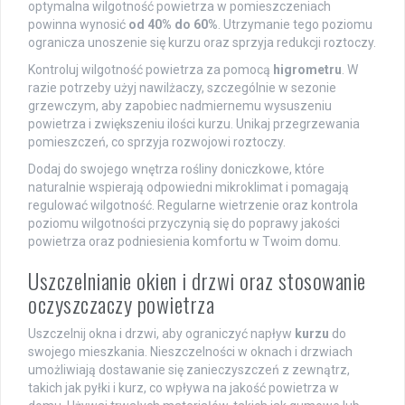
optymalna wilgotność powietrza w pomieszczeniach
powinna wynosić
od 40% do 60%
. Utrzymanie tego poziomu
ogranicza unoszenie się kurzu oraz sprzyja redukcji roztoczy.
Kontroluj wilgotność powietrza za pomocą
higrometru
. W
razie potrzeby użyj nawilżaczy, szczególnie w sezonie
grzewczym, aby zapobiec nadmiernemu wysuszeniu
powietrza i zwiększeniu ilości kurzu. Unikaj przegrzewania
pomieszczeń, co sprzyja rozwojowi roztoczy.
Dodaj do swojego wnętrza rośliny doniczkowe, które
naturalnie wspierają odpowiedni mikroklimat i pomagają
regulować wilgotność. Regularne wietrzenie oraz kontrola
poziomu wilgotności przyczynią się do poprawy jakości
powietrza oraz podniesienia komfortu w Twoim domu.
Uszczelnianie okien i drzwi oraz stosowanie
oczyszczaczy powietrza
Uszczelnij okna i drzwi, aby ograniczyć napływ
kurzu
do
swojego mieszkania. Nieszczelności w oknach i drzwiach
umożliwiają dostawanie się zanieczyszczeń z zewnątrz,
takich jak pyłki i kurz, co wpływa na jakość powietrza w