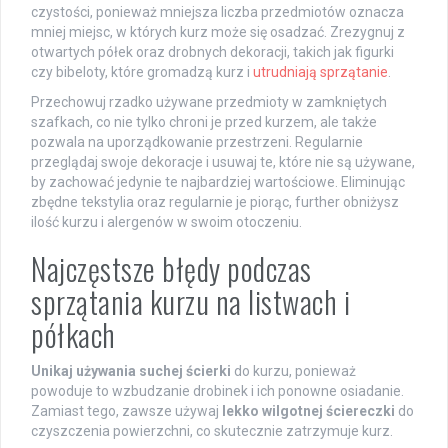
czystości, ponieważ mniejsza liczba przedmiotów oznacza
mniej miejsc, w których kurz może się osadzać. Zrezygnuj z
otwartych półek oraz drobnych dekoracji, takich jak figurki
czy bibeloty, które gromadzą kurz i
utrudniają sprzątanie
.
Przechowuj rzadko używane przedmioty w zamkniętych
szafkach, co nie tylko chroni je przed kurzem, ale także
pozwala na uporządkowanie przestrzeni. Regularnie
przeglądaj swoje dekoracje i usuwaj te, które nie są używane,
by zachować jedynie te najbardziej wartościowe. Eliminując
zbędne tekstylia oraz regularnie je piorąc, further obniżysz
ilość kurzu i alergenów w swoim otoczeniu.
Najczęstsze błędy podczas
sprzątania kurzu na listwach i
półkach
Unikaj używania suchej ścierki
do kurzu, ponieważ
powoduje to wzbudzanie drobinek i ich ponowne osiadanie.
Zamiast tego, zawsze używaj
lekko wilgotnej ściereczki
do
czyszczenia powierzchni, co skutecznie zatrzymuje kurz.