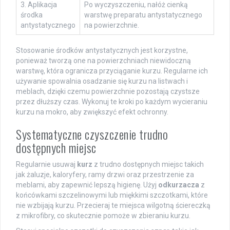
3. Aplikacja
Po wyczyszczeniu, nałóż cienką
środka
warstwę preparatu antystatycznego
antystatycznego
na powierzchnie.
Stosowanie środków antystatycznych jest korzystne,
ponieważ tworzą one na powierzchniach niewidoczną
warstwę, która ogranicza przyciąganie kurzu. Regularne ich
używanie spowalnia osadzanie się kurzu na listwach i
meblach, dzięki czemu powierzchnie pozostają czystsze
przez dłuższy czas. Wykonuj te kroki po każdym wycieraniu
kurzu na mokro, aby zwiększyć efekt ochronny.
Systematyczne czyszczenie trudno
dostępnych miejsc
Regularnie usuwaj
kurz
z trudno dostępnych miejsc takich
jak żaluzje, kaloryfery, ramy drzwi oraz przestrzenie za
meblami, aby zapewnić lepszą higienę. Użyj
odkurzacza
z
końcówkami szczelinowymi lub miękkimi szczotkami, które
nie wzbijają kurzu. Przecieraj te miejsca wilgotną ściereczką
z mikrofibry, co skutecznie pomoże w zbieraniu kurzu.