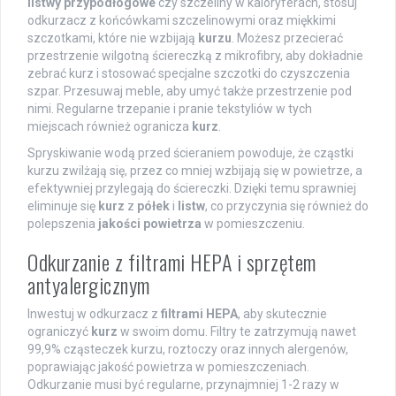
listwy przypodłogowe
czy szczeliny w kaloryferach, stosuj
odkurzacz z końcówkami szczelinowymi oraz miękkimi
szczotkami, które nie wzbijają
kurzu
. Możesz przecierać
przestrzenie wilgotną ściereczką z mikrofibry, aby dokładnie
zebrać kurz i stosować specjalne szczotki do czyszczenia
szpar. Przesuwaj meble, aby umyć także przestrzenie pod
nimi. Regularne trzepanie i pranie tekstyliów w tych
miejscach również ogranicza
kurz
.
Spryskiwanie wodą przed ścieraniem powoduje, że cząstki
kurzu zwilżają się, przez co mniej wzbijają się w powietrze, a
efektywniej przylegają do ściereczki. Dzięki temu sprawniej
eliminuje się
kurz
z
półek
i
listw
, co przyczynia się również do
polepszenia
jakości powietrza
w pomieszczeniu.
Odkurzanie z filtrami HEPA i sprzętem
antyalergicznym
Inwestuj w odkurzacz z
filtrami HEPA
, aby skutecznie
ograniczyć
kurz
w swoim domu. Filtry te zatrzymują nawet
99,9% cząsteczek kurzu, roztoczy oraz innych alergenów,
poprawiając jakość powietrza w pomieszczeniach.
Odkurzanie musi być regularne, przynajmniej 1-2 razy w