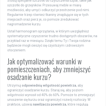
Stosuj specjalne szczotki do czyszczenia szpar, takie jak
szczotki do grzejników. Przesuwaj meble w miarę
możliwości, aby umyć i odkurzyć przestrzenie pod nimi.
Regularnie trzep również tkaniny znajdujące się w tych
miejscach oraz pierz je, co pomoże zredukować
nagromadzenie kurzu.
Ustal harmonogram sprzątania, w którym uwzględnisz
systematyczne czyszcenie trudno dostępnych obszarów, na
przykład raz w miesiącu. Dzięki temu Ty i Twoja rodzina
będziecie mogli cieszyć się czystszym i zdrowszym
otoczeniem.
Jak optymalizować warunki w
pomieszczeniach, aby zmniejszyć
osadzanie kurzu?
Utrzymuj
odpowiednią wilgotność powietrza
, aby
ograniczyć osadzanie kurzu. Staraj się, aby poziom
wilgotności wynosił od 40% do 60%. Pomoże to zmniejszyć
unoszenie się kurzu oraz ograniczyć rozwój roztoczy. W
praktyce, używaj
nawilżaczy powietrza
, które regulują