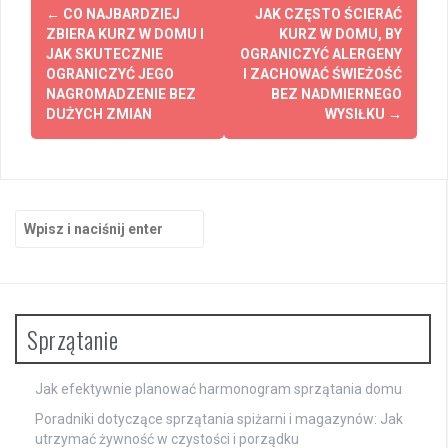
Zobacz
←
CO NAJBARDZIEJ
JAK CZĘSTO ŚCIERAĆ
wpisy
ZBIERA KURZ W DOMU I
KURZ W DOMU, BY
JAK SKUTECZNIE
OGRANICZYĆ ALERGENY
OGRANICZYĆ JEGO
I ZACHOWAĆ ŚWIEŻOŚĆ
NAGROMADZENIE BEZ
BEZ NADMIERNEGO
DUŻYCH ZMIAN
WYSIŁKU
→
Szukaj:
Sprzątanie
Jak efektywnie planować harmonogram sprzątania domu
Poradniki dotyczące sprzątania spiżarni i magazynów: Jak
utrzymać żywność w czystości i porządku