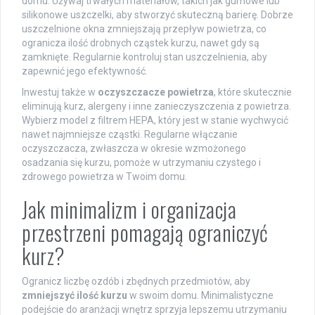
domu. Używaj trwałych materiałów, takich jak gumowe lub
silikonowe uszczelki, aby stworzyć skuteczną barierę. Dobrze
uszczelnione okna zmniejszają przepływ powietrza, co
ogranicza ilość drobnych cząstek kurzu, nawet gdy są
zamknięte. Regularnie kontroluj stan uszczelnienia, aby
zapewnić jego efektywność.
Inwestuj także w
oczyszczacze powietrza
, które skutecznie
eliminują kurz, alergeny i inne zanieczyszczenia z powietrza.
Wybierz model z filtrem HEPA, który jest w stanie wychwycić
nawet najmniejsze cząstki. Regularne włączanie
oczyszczacza, zwłaszcza w okresie wzmożonego
osadzania się kurzu, pomoże w utrzymaniu czystego i
zdrowego powietrza w Twoim domu.
Jak minimalizm i organizacja
przestrzeni pomagają ograniczyć
kurz?
Ogranicz liczbę ozdób i zbędnych przedmiotów, aby
zmniejszyć ilość kurzu
w swoim domu. Minimalistyczne
podejście do aranżacji wnętrz sprzyja lepszemu utrzymaniu