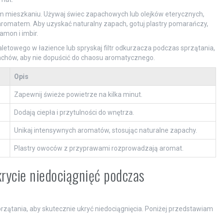
łym mieszkaniu. Używaj świec zapachowych lub olejków eterycznych,
ym aromatem. Aby uzyskać naturalny zapach, gotuj plastry pomarańczy,
amon i imbir.
aletowego w łazience lub spryskaj filtr odkurzacza podczas sprzątania,
pachów, aby nie dopuścić do chaosu aromatycznego.
Opis
Zapewnij świeże powietrze na kilka minut.
Dodają ciepła i przytulności do wnętrza.
Unikaj intensywnych aromatów, stosując naturalne zapachy.
Plastry owoców z przyprawami rozprowadzają aromat.
krycie niedociągnięć podczas
ątania, aby skutecznie ukryć niedociągnięcia. Poniżej przedstawiam