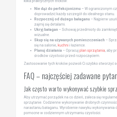
kilka praktycznych tricków:
Nie dąż do perfekcjonizmu
– W ograniczonym cza
doprowadzić każdy szczegół do idealnego stanu.
Rozpocznij od dużego bałaganu
– Najpierw usuń 
zajmij się detalami.
Ukryj bałagan
– Schowaj przedmioty do zamknięty
wizualne.
Skup się na używanych pomieszczeniach
– Sprzą
się na salonie,
kuchni
i łazience.
Planuj działania
– Opracuj
plan sprzątania
, aby p
środków czystości przed rozpoczęciem.
Zastosowanie tych kroków pozwoli Ci szybko stworzyć sc
FAQ – najczęściej zadawane pyta
Jak często warto wykonywać szybkie sprz
Aby utrzymać porządek na co dzień, zaleca się regularn
sprzątanie. Codzienne wykonywanie drobnych czynności, 
narastaniu bałaganu. Wyrobienie nawyku wykonywania dr
pomocne w codziennym utrzymaniu czystości.