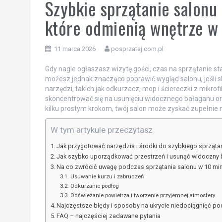
Szybkie sprzątanie salonu
które odmienią wnętrze w
11 marca 2026
posprzataj.com.pl
Gdy nagle ogłaszasz wizytę gości, czas na sprzątanie s
możesz jednak znacząco poprawić wygląd salonu, jeśli 
narzędzi, takich jak odkurzacz, mop i ściereczki z mikrof
skoncentrować się na usunięciu widocznego bałaganu or
kilku prostym krokom, twój salon może zyskać zupełnie 
W tym artykule przeczytasz
Jak przygotować narzędzia i środki do szybkiego sprząta
Jak szybko uporządkować przestrzeń i usunąć widoczny 
Na co zwrócić uwagę podczas sprzątania salonu w 10 mi
Usuwanie kurzu i zabrudzeń
Odkurzanie podłóg
Odświeżanie powietrza i tworzenie przyjemnej atmosfery
Najczęstsze błędy i sposoby na ukrycie niedociągnięć p
FAQ – najczęściej zadawane pytania