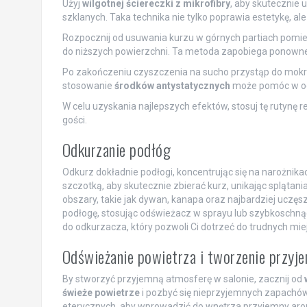
Użyj
wilgotnej ściereczki z mikrofibry
, aby skutecznie 
szklanych. Taka technika nie tylko poprawia estetykę, 
Rozpocznij od usuwania kurzu w górnych partiach pomiesz
do niższych powierzchni. Ta metoda zapobiega ponowne
Po zakończeniu czyszczenia na sucho przystąp do mok
stosowanie
środków antystatycznych
może pomóc w og
W celu uzyskania najlepszych efektów, stosuj tę rutynę r
gości.
Odkurzanie podłóg
Odkurz dokładnie podłogi, koncentrując się na narożnik
szczotką, aby skutecznie zbierać kurz, unikając spląta
obszary, takie jak dywan, kanapa oraz najbardziej uczę
podłogę, stosując odświeżacz w sprayu lub szybkoschn
do odkurzacza, który pozwoli Ci dotrzeć do trudnych mie
Odświeżanie powietrza i tworzenie przyj
By stworzyć przyjemną atmosferę w salonie, zacznij od
świeże powietrze
i pozbyć się nieprzyjemnych zapachów
eterycznych, aby wprowadzić do wnętrza przyjemny aro