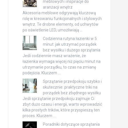
meblowych i inspiracje do
aranżacji wnętrz
Akcesoria meblowe odgrywają kluczową
rolę w kreowaniu funkcjonalnych i stylowych
wnętrz. Te drobne elementy, od uchwytów
po oświetlenie LED, umożliwiają …
Codzienna rutyna łazienki w 5
minut: jak utrzymać porządek
bez wysiłku i dużego sprzątania
Jeśli codziennie masz wrażenie, że
łazienka wymaga więcej niż pięciu minut na
utrzymanie porządku, to czas na zmianę
podejścia. Kluczem …
Sprzątanie przedpokoju szybko i
skutecznie: praktyczne triki na
porządek bez zbędnego wysiłku
Jeśli sprzątanie przedpokoju zajmuje Ci
zbyt dużo czasu i energii, warto wprowadzić
kilka prostych trików, które przyspieszą ten
proces. Kluczem …
Poradniki dotyczące sprzątania