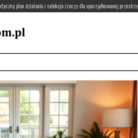
tyczny plan działania i selekcja rzeczy dla uporządkowanej przestrze
ie usunąć kurz, pył i resztki krok po kroku
o filtry, uszczelki i uniknąć awarii w domu
 jak układać naczynia i dbać o zmywarkę dla wygody i efektywności 
 zaplanować funkcjonalną pralnię i uniknąć bałaganu
 zapach w domu: praktyczne nawyki i naturalne sposoby