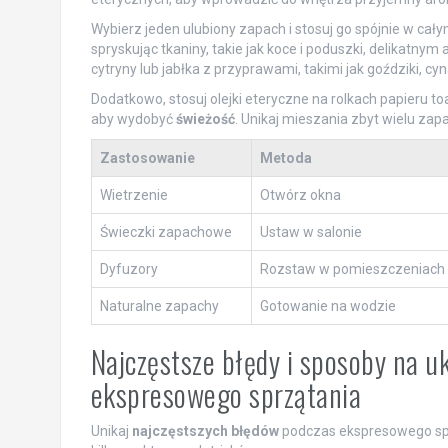
Wybierz jeden ulubiony zapach i stosuj go spójnie w ca
spryskując tkaniny, takie jak koce i poduszki, delikatn
cytryny lub jabłka z przyprawami, takimi jak goździki, cyn
Dodatkowo, stosuj olejki eteryczne na rolkach papieru to
aby wydobyć
świeżość
. Unikaj mieszania zbyt wielu za
Zastosowanie
Metoda
Wietrzenie
Otwórz okna
Świeczki zapachowe
Ustaw w salonie
Dyfuzory
Rozstaw w pomieszczeniach
Naturalne zapachy
Gotowanie na wodzie
Najczęstsze błędy i sposoby na u
ekspresowego sprzątania
Unikaj
najczęstszych błędów
podczas ekspresowego sprz