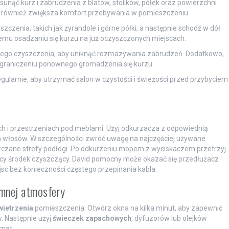
usunąć kurz i zabrudzenia z blatów, stolików, półek oraz powierzchni
ale również zwiększa komfort przebywania w pomieszczeniu.
czenia, takich jak żyrandole i górne półki, a następnie schodź w dół
mu osadzaniu się kurzu na już oczyszczonych miejscach.
rego czyszczenia, aby uniknąć rozmazywania zabrudzeń. Dodatkowo,
raniczeniu ponownego gromadzenia się kurzu.
egularnie, aby utrzymać salon w czystości i świeżości przed przybyciem
ach i przestrzeniach pod meblami. Użyj odkurzacza z odpowiednią
nia włosów. W szczególności zwróć uwagę na najczęściej używane
szczane strefy podłogi. Po odkurzeniu mopem z wyciskaczem przetrzyj
ący środek czyszczący. David pomocny może okazać się przedłużacz
jsc bez konieczności częstego przepinania kabla.
emnej atmosfery
wietrzenia
pomieszczenia. Otwórz okna na kilka minut, aby zapewnić
. Następnie użyj
świeczek zapachowych
, dyfuzorów lub olejków
mat.