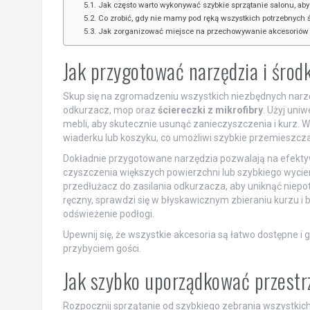
Jak często warto wykonywać szybkie sprzątanie salonu, ab
Co zrobić, gdy nie mamy pod ręką wszystkich potrzebnych 
Jak zorganizować miejsce na przechowywanie akcesoriów do
Jak przygotować narzędzia i środ
Skup się na zgromadzeniu wszystkich niezbędnych narzę
odkurzacz, mop oraz
ściereczki z mikrofibry
. Użyj uni
mebli, aby skutecznie usunąć zanieczyszczenia i kurz. 
wiaderku lub koszyku, co umożliwi szybkie przemieszcza
Dokładnie przygotowane narzędzia pozwalają na efekt
czyszczenia większych powierzchni lub szybkiego wycier
przedłużacz do zasilania odkurzacza, aby uniknąć niepo
ręczny, sprawdzi się w błyskawicznym zbieraniu kurzu 
odświeżenie podłogi.
Upewnij się, że wszystkie akcesoria są łatwo dostępne i 
przybyciem gości.
Jak szybko uporządkować przestr
Rozpocznij sprzątanie od szybkiego zebrania wszystkich