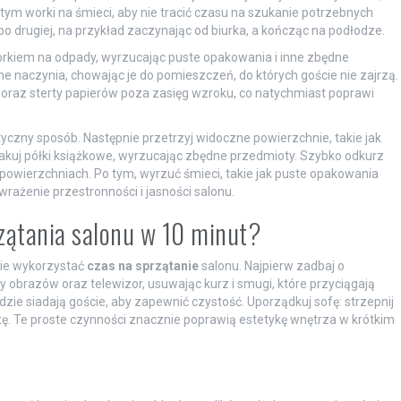
 tym worki na śmieci, aby nie tracić czasu na szukanie potrzebnych
 po drugiej, na przykład zaczynając od biurka, a kończąc na podłodze.
orkiem na odpady, wyrzucając puste opakowania i inne zbędne
ne naczynia, chowając je do pomieszczeń, do których goście nie zajrzą.
 oraz sterty papierów poza zasięg wzroku, co natychmiast poprawi
yczny sposób. Następnie przetrzyj widoczne powierzchnie, takie jak
pakuj półki książkowe, wyrzucając zbędne przedmioty. Szybko odkurz
owierzchniach. Po tym, wyrzuć śmieci, takie jak puste opakowania
wrażenie przestronności i jasności salonu.
zątania salonu w 10 minut?
ie wykorzystać
czas na sprzątanie
salonu. Najpierw zadbaj o
my obrazów oraz telewizor, usuwając kurz i smugi, które przyciągają
ie siadają goście, aby zapewnić czystość. Uporządkuj sofę: strzepnij
tę. Te proste czynności znacznie poprawią estetykę wnętrza w krótkim