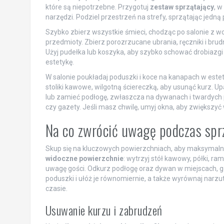
które są niepotrzebne. Przygotuj
zestaw sprzątający
, w
narzędzi. Podziel przestrzeń na strefy, sprzątając jedną
Szybko zbierz wszystkie śmieci, chodząc po salonie z w
przedmioty. Zbierz porozrzucane ubrania, ręczniki i brud
Użyj pudełka lub koszyka, aby szybko schować drobiazgi
estetykę.
W salonie poukładaj poduszki i koce na kanapach w estet
stoliki kawowe, wilgotną ściereczką, aby usunąć kurz. U
lub zamieć podłogę, zwłaszcza na dywanach i twardych p
czy gazety. Jeśli masz chwilę, umyj okna, aby zwiększyć 
Na co zwrócić uwagę podczas spr
Skup się na kluczowych powierzchniach, aby maksymaln
widoczne powierzchnie
: wytrzyj stół kawowy, półki, ra
uwagę gości. Odkurz podłogę oraz dywan w miejscach, gdz
poduszki i ułóż je równomiernie, a także wyrównaj narzu
czasie.
Usuwanie kurzu i zabrudzeń