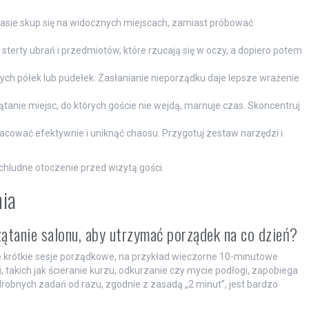
sie skup się na widocznych miejscach, zamiast próbować
sterty ubrań i przedmiotów, które rzucają się w oczy, a dopiero potem
ch półek lub pudełek. Zasłanianie nieporządku daje lepsze wrażenie
tanie miejsc, do których goście nie wejdą, marnuje czas. Skoncentruj
racować efektywnie i uniknąć chaosu. Przygotuj zestaw narzędzi i
hludne otoczenie przed wizytą gości.
nia
ątanie salonu, aby utrzymać porządek na co dzień?
e krótkie sesje porządkowe, na przykład wieczorne 10-minutowe
takich jak ścieranie kurzu, odkurzanie czy mycie podłogi, zapobiega
obnych zadań od razu, zgodnie z zasadą „2 minut”, jest bardzo