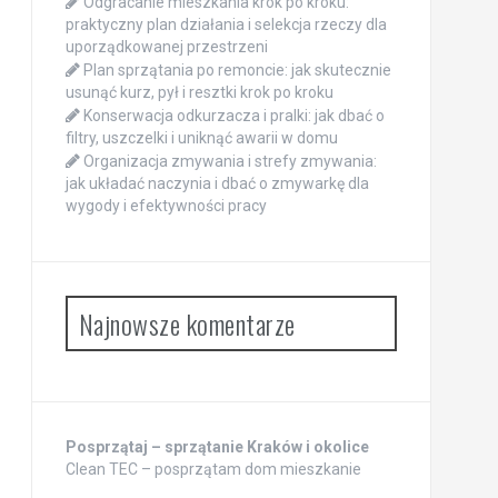
Odgracanie mieszkania krok po kroku:
praktyczny plan działania i selekcja rzeczy dla
uporządkowanej przestrzeni
Plan sprzątania po remoncie: jak skutecznie
usunąć kurz, pył i resztki krok po kroku
Konserwacja odkurzacza i pralki: jak dbać o
filtry, uszczelki i uniknąć awarii w domu
Organizacja zmywania i strefy zmywania:
jak układać naczynia i dbać o zmywarkę dla
wygody i efektywności pracy
Najnowsze komentarze
Posprzątaj – sprzątanie Kraków i okolice
Clean TEC – posprzątam dom mieszkanie