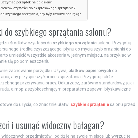
y utrzymać porządek na co dzień?
środków czystości do ekspresowego sprzątania?
 szybkiego sprzątania, aby były zawsze pod ręką?
ki do szybkiego sprzątania salonu?
dzi i środków czystości do
szybkiego sprzątania
salonu. Przygotuj
wersalnego środka czyszczącego, płynu do mycia szyb oraz pianki do
Warto umieścić wszystkie akcesoria w jednym miejscu, na przykład w
nie się po pomieszczeniu.
ywne zachowanie porządku. Używaj
płatków papierowych
do
ania, aby przyspieszyć proces sprzątania. Przygotuj także
trzebnego przerywania pracy. Odkurzacz, zarówno standardowy, jak i
i brudu, a mop z szybkoschnącym preparatem zapewni błyskawiczne
gotowe do użycia, co znacznie ułatwi
szybkie sprzątanie
salonu przed
zeń i usunąć widoczny bałagan?
 widocznych przedmiotów i odłóż je na swoje miejsce lub wyrzuć te,