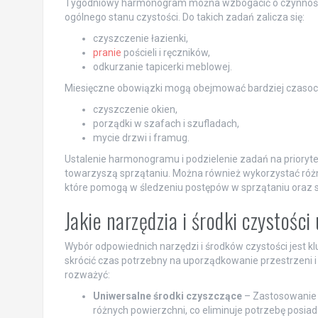
Tygodniowy harmonogram można wzbogacić o czynności, k
ogólnego stanu czystości. Do takich zadań zalicza się:
czyszczenie łazienki,
pranie
pościeli i ręczników,
odkurzanie tapicerki meblowej.
Miesięczne obowiązki mogą obejmować bardziej czasochł
czyszczenie okien,
porządki w szafach i szufladach,
mycie drzwi i framug.
Ustalenie harmonogramu i podzielenie zadań na priorytet
towarzyszą sprzątaniu. Można również wykorzystać różne 
które pomogą w śledzeniu postępów w sprzątaniu oraz 
Jakie narzędzia i środki czystośc
Wybór odpowiednich narzędzi i środków czystości jest k
skrócić czas potrzebny na uporządkowanie przestrzeni i 
rozważyć:
Uniwersalne środki czyszczące
– Zastosowanie 
różnych powierzchni, co eliminuje potrzebę posiad