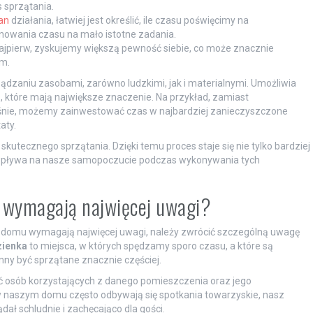
 sprzątania.
an
działania, łatwiej jest określić, ile czasu poświęcimy na
nowania czasu na mało istotne zadania.
 najpierw, zyskujemy większą pewność siebie, co może znacznie
em.
zaniu zasobami, zarówno ludzkimi, jak i materialnymi. Umożliwia
które mają największe znaczenie. Na przykład, zamiast
eśnie, możemy zainwestować czas w najbardziej zanieczyszczone
aty.
utecznego sprzątania. Dzięki temu proces staje się nie tylko bardziej
ei wpływa na nasze samopoczucie podczas wykonywania tych
ia wymagają najwięcej uwagi?
m domu wymagają najwięcej uwagi, należy zwrócić szczególną uwagę
zienka
to miejsca, w których spędzamy sporo czasu, a które są
ny być sprzątane znacznie częściej.
ość osób korzystających z danego pomieszczenia oraz jego
 w naszym domu często odbywają się spotkania towarzyskie, nasz
ł schludnie i zachęcająco dla gości.