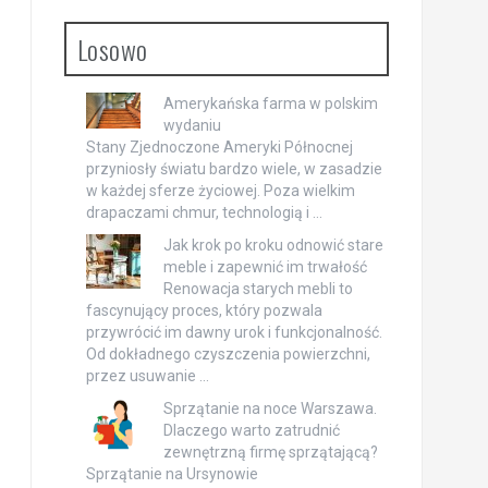
Losowo
Amerykańska farma w polskim
wydaniu
Stany Zjednoczone Ameryki Północnej
przyniosły światu bardzo wiele, w zasadzie
w każdej sferze życiowej. Poza wielkim
drapaczami chmur, technologią i …
Jak krok po kroku odnowić stare
meble i zapewnić im trwałość
Renowacja starych mebli to
fascynujący proces, który pozwala
przywrócić im dawny urok i funkcjonalność.
Od dokładnego czyszczenia powierzchni,
przez usuwanie …
Sprzątanie na noce Warszawa.
Dlaczego warto zatrudnić
zewnętrzną firmę sprzątającą?
Sprzątanie na Ursynowie