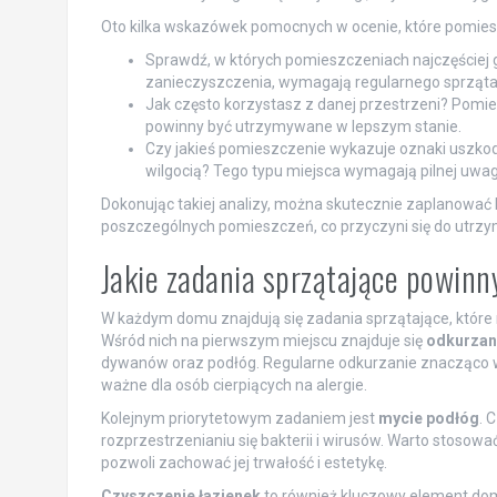
Oto kilka wskazówek pomocnych w ocenie, które pomies
Sprawdź, w których pomieszczeniach najczęściej gr
zanieczyszczenia, wymagają regularnego sprząta
Jak często korzystasz z danej przestrzeni? Pomies
powinny być utrzymywane w lepszym stanie.
Czy jakieś pomieszczenie wykazuje oznaki uszkod
wilgocią? Tego typu miejsca wymagają pilnej uwag
Dokonując takiej analizy, można skutecznie zaplanować
poszczególnych pomieszczeń, co przyczyni się do utrzy
Jakie zadania sprzątające powinn
W każdym domu znajdują się zadania sprzątające, które
Wśród nich na pierwszym miejscu znajduje się
odkurzan
dywanów oraz podłóg. Regularne odkurzanie znacząco w
ważne dla osób cierpiących na alergie.
Kolejnym priorytetowym zadaniem jest
mycie podłóg
. 
rozprzestrzenianiu się bakterii i wirusów. Warto stosow
pozwoli zachować jej trwałość i estetykę.
Czyszczenie łazienek
to również kluczowy element do