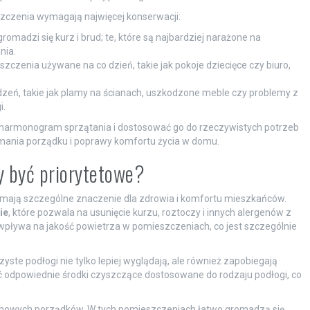
zczenia wymagają najwięcej konserwacji:
omadzi się kurz i brud; te, które są najbardziej narażone na
nia.
zczenia używane na co dzień, takie jak pokoje dziecięce czy biuro,
zeń, takie jak plamy na ścianach, uszkodzone meble czy problemy z
i.
 harmonogram sprzątania i dostosować go do rzeczywistych potrzeb
mania porządku i poprawy komfortu życia w domu.
y być priorytetowe?
 mają szczególne znaczenie dla zdrowia i komfortu mieszkańców.
ie
, które pozwala na usunięcie kurzu, roztoczy i innych alergenów z
pływa na jakość powietrza w pomieszczeniach, co jest szczególnie
Czyste podłogi nie tylko lepiej wyglądają, ale również zapobiegają
ać odpowiednie środki czyszczące dostosowane do rodzaju podłogi, co
mowych porządków. W tych pomieszczeniach łatwo gromadzą się