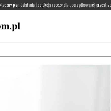
tyczny plan działania i selekcja rzeczy dla uporządkowanej przestrze
ie usunąć kurz, pył i resztki krok po kroku
o filtry, uszczelki i uniknąć awarii w domu
 jak układać naczynia i dbać o zmywarkę dla wygody i efektywności 
 zaplanować funkcjonalną pralnię i uniknąć bałaganu
 zapach w domu: praktyczne nawyki i naturalne sposoby