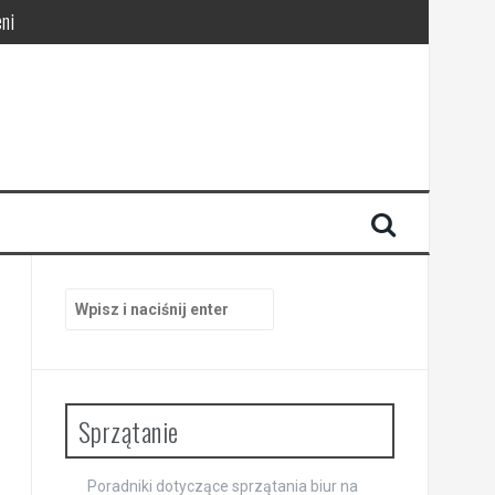
ni
pracy
Szukaj:
Sprzątanie
Poradniki dotyczące sprzątania biur na