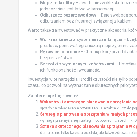
Mop z mikrofibry
– Jest to niezwykle skuteczne n
jednocześnie jest łatwe w konserwacji.
Odkurzacz bezprzewodowy
– Daje swobodę porus
odkurzaniem bez frustracji związanej z kablem.
Warto także zainwestować w praktyczne akcesoria, które 
Worki na śmieci z systemem zamknięcia
– Dzięk
prostsze, ponieważ ograniczają nieprzyjemne zap
Rękawice ochronne
– Chronią skórę przed dział
bezpieczeństwo.
Szczotki z wymiennymi końcówkami
– Umożliwia
ich funkcjonalność i wydajność.
Inwestycja w te narzędzia i środki czystości nie tylko 
czasu, co pozwoli na wyznaczanie skutecznych prioryte
Zainteresuje Cię również:
Wskazówki dotyczące planowania sprzątania 
sposób na odświeżenie przestrzeni, ale także klucz do pop
Strategie planowania sprzątania w małych prze
wymaga przemyślanej strategii i odpowiednich technik. O
Sztuka skutecznego planowania sprzątania w o
domu to nie tylko kwestia estetyki, ale także zdrowia rośl