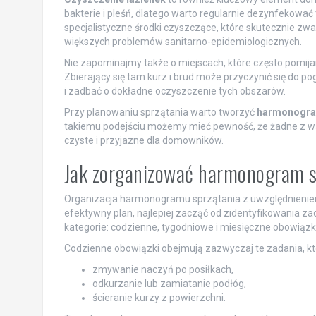
bakterie i pleśń, dlatego warto regularnie dezynfekowa
specjalistyczne środki czyszczące, które skutecznie zw
większych problemów sanitarno-epidemiologicznych.
Nie zapominajmy także o miejscach, które często pomija
Zbierający się tam kurz i brud może przyczynić się do p
i zadbać o dokładne oczyszczenie tych obszarów.
Przy planowaniu sprzątania warto tworzyć
harmonogr
takiemu podejściu możemy mieć pewność, że żadne z wa
czyste i przyjazne dla domowników.
Jak zorganizować harmonogram s
Organizacja harmonogramu sprzątania z uwzględnieniem
efektywny plan, najlepiej zacząć od zidentyfikowania za
kategorie: codzienne, tygodniowe i miesięczne obowiązki.
Codzienne obowiązki obejmują zazwyczaj te zadania, któr
zmywanie naczyń po posiłkach,
odkurzanie lub zamiatanie podłóg,
ścieranie kurzy z powierzchni.