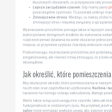
kluczowych obszarach, co przyspiesza cały proces
Lepsze zarządzanie czasem
: Gdy mamy jasny
pl
poszczególne czynności. To pozwala uniknąć mar
Zmniejszenie stresu
: Wiedząc, co należy zrobić
zmniejszyć stres i niepokój związany z sprzątani
Wyznaczanie priorytetów pomaga także w lepszym zarząd
wykorzystanie dostępnych środków do wykonania zadań, 
rozprzestrzeniać działania na wiele obszarów jednocz
miejsca, co przyniesie szybsze i bardziej widoczne rezult
Podsumowując, wyznaczanie priorytetów jest podstawą sk
zorganizowany, ale również mniej stresujący, co z kol
obowiązków.
Jak określić, które pomieszczen
Aby skutecznie określić, które pomieszczenia w naszy
na ich stan oraz częstotliwość użytkowania.
Kuchnia
i
ła
narażone na różnego rodzaju zabrudzenia, dlatego powin
Warto także wziąć pod uwagę inne czynniki, takie jak il
funkcjonalność w codziennym życiu. Na przykład, jeżeli
salon
może wymagać większej uwagi, aby zawsze wygląda