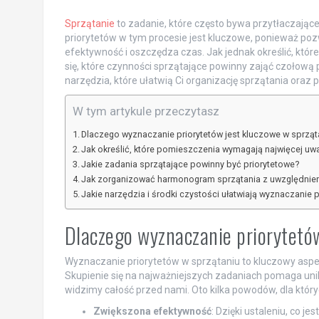
Sprzątanie
to zadanie, które często bywa przytłaczając
priorytetów w tym procesie jest kluczowe, ponieważ poz
efektywność i oszczędza czas. Jak jednak określić, kt
się, które czynności sprzątające powinny zająć czołową 
narzędzia, które ułatwią Ci organizację sprzątania or
W tym artykule przeczytasz
Dlaczego wyznaczanie priorytetów jest kluczowe w sprząt
Jak określić, które pomieszczenia wymagają najwięcej uw
Jakie zadania sprzątające powinny być priorytetowe?
Jak zorganizować harmonogram sprzątania z uwzględnien
Jakie narzędzia i środki czystości ułatwiają wyznaczanie 
Dlaczego wyznaczanie priorytetó
Wyznaczanie priorytetów w sprzątaniu to kluczowy aspek
Skupienie się na najważniejszych zadaniach pomaga unik
widzimy całość przed nami. Oto kilka powodów, dla któr
Zwiększona efektywność
: Dzięki ustaleniu, co 