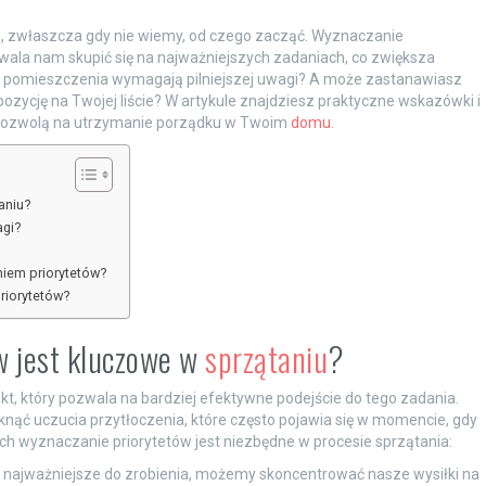
e, zwłaszcza gdy nie wiemy, od czego zacząć. Wyznaczanie
wala nam skupić się na najważniejszych zadaniach, co zwiększa
óre pomieszczenia wymagają pilniejszej uwagi? A może zastanawiasz
pozycję na Twojej liście? W artykule znajdziesz praktyczne wskazówki i
az pozwolą na utrzymanie porządku w Twoim
domu
.
aniu?
agi?
iem priorytetów?
priorytetów?
w jest kluczowe w
sprzątaniu
?
t, który pozwala na bardziej efektywne podejście do tego zadania.
nąć uczucia przytłoczenia, które często pojawia się w momencie, gdy
ych wyznaczanie priorytetów jest niezbędne w procesie sprzątania:
jest najważniejsze do zrobienia, możemy skoncentrować nasze wysiłki na