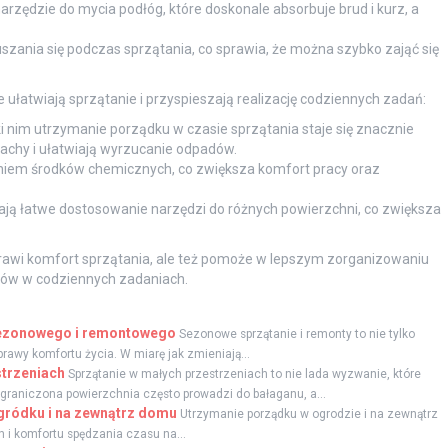
arzędzie do mycia podłóg, które doskonale absorbuje brud i kurz, a
zania się podczas sprzątania, co sprawia, że można szybko zająć się
ułatwiają sprzątanie i przyspieszają realizację codziennych zadań:
i nim utrzymanie porządku w czasie sprzątania staje się znacznie
achy i ułatwiają wyrzucanie odpadów.
aniem środków chemicznych, co zwiększa komfort pracy oraz
ją łatwe dostosowanie narzędzi do różnych powierzchni, co zwiększa
poprawi komfort sprzątania, ale też pomoże w lepszym zorganizowaniu
tów w codziennych zadaniach.
sezonowego i remontowego
Sezonowe sprzątanie i remonty to nie tylko
rawy komfortu życia. W miarę jak zmieniają...
strzeniach
Sprzątanie w małych przestrzeniach to nie lada wyzwanie, które
graniczona powierzchnia często prowadzi do bałaganu, a...
gródku i na zewnątrz domu
Utrzymanie porządku w ogrodzie i na zewnątrz
in i komfortu spędzania czasu na...