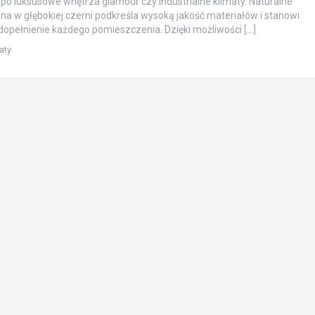
 po luksusowe wnętrza glamour czy industrialne klimaty. Naturalne
na w głębokiej czerni podkreśla wysoką jakość materiałów i stanowi
opełnienie każdego pomieszczenia. Dzięki możliwości […]
aty