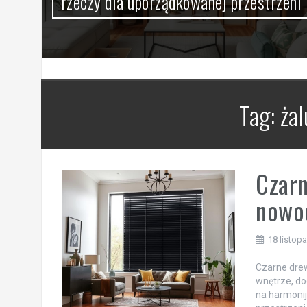
rzeczy dla uporządkowanej przestrzeni
Tag:
ża
Czarn
nowoc
18 listop
Czarne drew
wnętrze, do
na harmonij