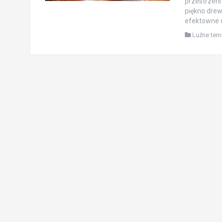
przestrzeni
piękno drew
efektowne d
Luźne tem