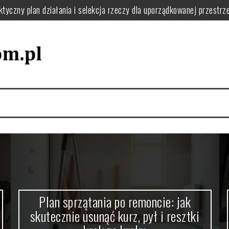
ie usunąć kurz, pył i resztki krok po kroku
o filtry, uszczelki i uniknąć awarii w domu
 jak układać naczynia i dbać o zmywarkę dla wygody i efektywności 
 zaplanować funkcjonalną pralnię i uniknąć bałaganu
 zapach w domu: praktyczne nawyki i naturalne sposoby
tyczny plan działania i selekcja rzeczy dla uporządkowanej przestrze
Plan sprzątania po remoncie: jak
skutecznie usunąć kurz, pył i resztki