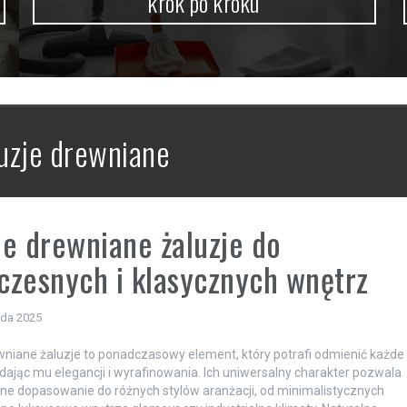
krok po kroku
luzje drewniane
e drewniane żaluzje do
zesnych i klasycznych wnętrz
ada 2025
niane żaluzje to ponadczasowy element, który potrafi odmienić każde
dając mu elegancji i wyrafinowania. Ich uniwersalny charakter pozwala
ne dopasowanie do różnych stylów aranżacji, od minimalistycznych