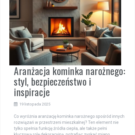
Aranżacja kominka narożnego:
styl, bezpieczeństwo i
inspiracje
19 listopada 2025
Co wyróżnia aranżację kominka narożnego spośród innych
rozwiązań w przestrzeni mieszkalnej? Ten element nie
tylko spełnia funkcję źródła ciepła, ale także pełni
kluczową rolę dekoracyjną, potrafiąc zyskać miano