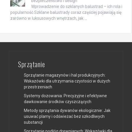
bezpieczeństwo i design
Wprowadzenie do szklanych balustrad – ich rola i
popularność Szklane balustrady coraz częściej pojawiają się
zarówno w luksusowych wnętrzach, jak …
Sprzątanie
Sprzątanie magazynów i hal produkcyjnych:
Wskazówki dla utrzymania czystości w dużych
przestrzeniach
Systemy dozowania: Precyzyjne i efektywne
dawkowanie środków czyszczących
Metody sprzątania dywanów ekologicznie: Jak
usuwać plamy i odświeżać bez szkodliwych
substancji
Sprzątanie podłóg drewnianych: Wskazówki dla