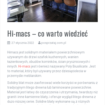
Hi-macs – co warto wiedzieć
27 stycznia 2022
posprzataj.com.pl
Himacs jest solidnym materiałem powierzchniowym
używanym do drzwi szafek kuchennych, wanien
łazienkowych, obudów kominków, ścian prysznicowych i
innych.
Hi-macs
jest również nazywany Poly Biusilicate. Jest
to materiał, który był używany przez dziesięciolecia w
przemyśle meblarskim.
Solidny blat może zaoferować wiele korzyści w porównaniu z
tradycyjnym litego drewna lub laminowane powierzchnie.
Materiał jest łatwy do czyszczenia i utrzymania, twardszy niż
granit i inne kamienne blaty, i oferuje wygląd litego drewna z
dużo niższej cenie. Solidne blaty wykonane są z różnych