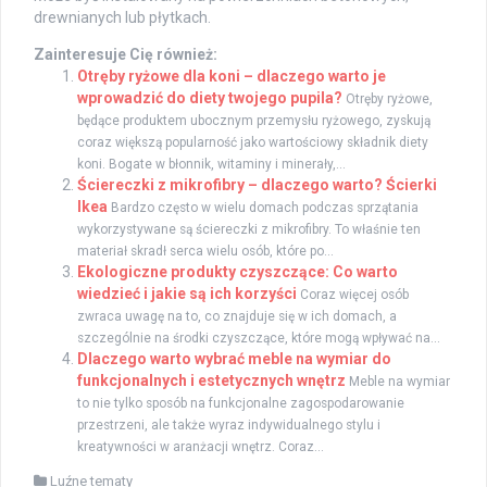
drewnianych lub płytkach.
Zainteresuje Cię również:
Otręby ryżowe dla koni – dlaczego warto je
wprowadzić do diety twojego pupila?
Otręby ryżowe,
będące produktem ubocznym przemysłu ryżowego, zyskują
coraz większą popularność jako wartościowy składnik diety
koni. Bogate w błonnik, witaminy i minerały,...
Ściereczki z mikrofibry – dlaczego warto? Ścierki
Ikea
Bardzo często w wielu domach podczas sprzątania
wykorzystywane są ściereczki z mikrofibry. To właśnie ten
materiał skradł serca wielu osób, które po...
Ekologiczne produkty czyszczące: Co warto
wiedzieć i jakie są ich korzyści
Coraz więcej osób
zwraca uwagę na to, co znajduje się w ich domach, a
szczególnie na środki czyszczące, które mogą wpływać na...
Dlaczego warto wybrać meble na wymiar do
funkcjonalnych i estetycznych wnętrz
Meble na wymiar
to nie tylko sposób na funkcjonalne zagospodarowanie
przestrzeni, ale także wyraz indywidualnego stylu i
kreatywności w aranżacji wnętrz. Coraz...
Luźne tematy